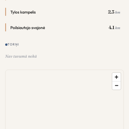
2.3
Tylos kampelis
km
4.1
Poilsiautojo svajonė
km
TORŅI
Nav tuvumā nekā