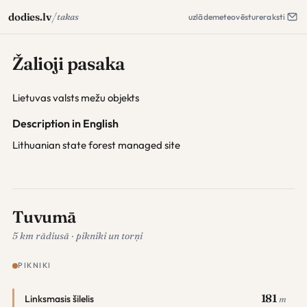
/
dodies.lv
takas
uzlāde
meteo
vēsture
raksti
Žalioji pasaka
Lietuvas valsts mežu objekts
Description in English
Lithuanian state forest managed site
Tuvumā
5 km rādiusā · pikniki un torņi
PIKNIKI
181
Linksmasis šilelis
m