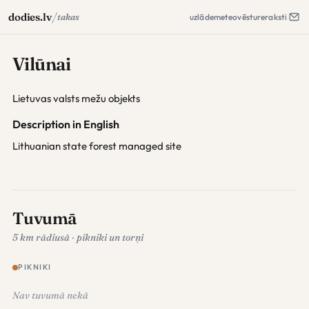
/
dodies.lv
takas
uzlāde
meteo
vēsture
raksti
Vilūnai
Lietuvas valsts mežu objekts
Description in English
Lithuanian state forest managed site
Tuvumā
5 km rādiusā · pikniki un torņi
PIKNIKI
Nav tuvumā nekā