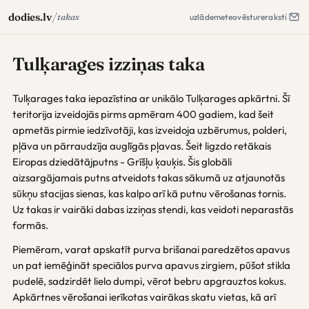
/
dodies.lv
takas
uzlāde
meteo
vēsture
raksti
Tulķarages izziņas taka
Tulķarages taka iepazīstina ar unikālo Tulķarages apkārtni. Šī
teritorija izveidojās pirms apmēram 400 gadiem, kad šeit
apmetās pirmie iedzīvotāji, kas izveidoja uzbērumus, polderi,
pļāva un pārraudzīja auglīgās pļavas. Šeit ligzdo retākais
Eiropas dziedātājputns - Grīšļu ķauķis. Šis globāli
aizsargājamais putns atveidots takas sākumā uz atjaunotās
sūkņu stacijas sienas, kas kalpo arī kā putnu vērošanas tornis.
Uz takas ir vairāki dabas izziņas stendi, kas veidoti neparastās
formās.
Piemēram, varat apskatīt purva brišanai paredzētos apavus
un pat iemēģināt speciālos purva apavus zirgiem, pūšot stikla
pudelē, sadzirdēt lielo dumpi, vērot bebru apgrauztos kokus.
Apkārtnes vērošanai ierīkotas vairākas skatu vietas, kā arī