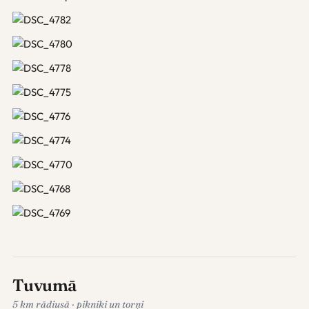
Tuvumā
5 km rādiusā · pikniki un torņi