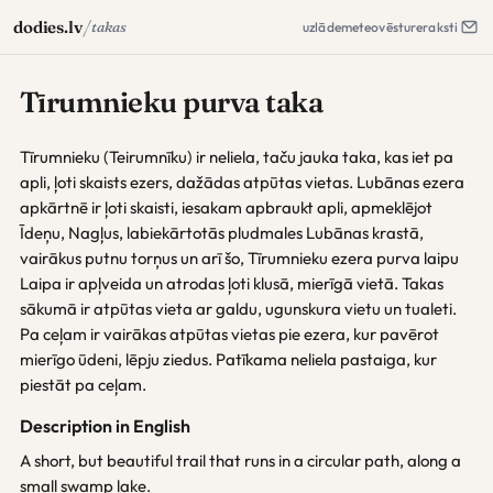
/
dodies.lv
takas
uzlāde
meteo
vēsture
raksti
Tīrumnieku purva taka
Tīrumnieku (Teirumnīku) ir neliela, taču jauka taka, kas iet pa
apli, ļoti skaists ezers, dažādas atpūtas vietas. Lubānas ezera
apkārtnē ir ļoti skaisti, iesakam apbraukt apli, apmeklējot
Īdeņu, Nagļus, labiekārtotās pludmales Lubānas krastā,
vairākus putnu torņus un arī šo, Tīrumnieku ezera purva laipu
Laipa ir apļveida un atrodas ļoti klusā, mierīgā vietā. Takas
sākumā ir atpūtas vieta ar galdu, ugunskura vietu un tualeti.
Pa ceļam ir vairākas atpūtas vietas pie ezera, kur pavērot
mierīgo ūdeni, lēpju ziedus. Patīkama neliela pastaiga, kur
piestāt pa ceļam.
Description in English
A short, but beautiful trail that runs in a circular path, along a
small swamp lake.