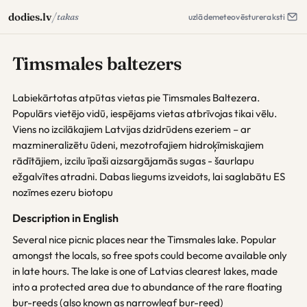
/
dodies.lv
takas
uzlāde
meteo
vēsture
raksti
Timsmales baltezers
Labiekārtotas atpūtas vietas pie Timsmales Baltezera.
Populārs vietējo vidū, iespējams vietas atbrīvojas tikai vēlu.
Viens no izcilākajiem Latvijas dzidrūdens ezeriem – ar
mazmineralizētu ūdeni, mezotrofajiem hidroķīmiskajiem
rādītājiem, izcilu īpaši aizsargājamās sugas - šaurlapu
ežgalvītes atradni. Dabas liegums izveidots, lai saglabātu ES
nozīmes ezeru biotopu
Description in English
Several nice picnic places near the Timsmales lake. Popular
amongst the locals, so free spots could become available only
in late hours. The lake is one of Latvias clearest lakes, made
into a protected area due to abundance of the rare floating
bur-reeds (also known as narrowleaf bur-reed)