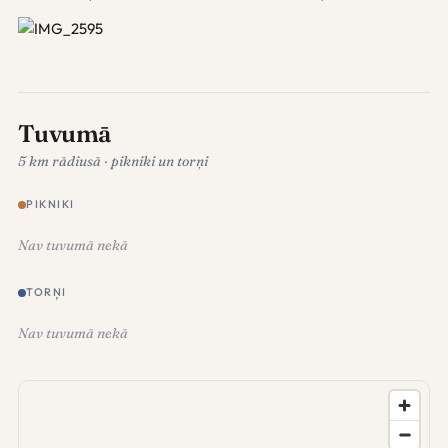
Tuvumā
5 km rādiusā · pikniki un torņi
PIKNIKI
Nav tuvumā nekā
TORŅI
Nav tuvumā nekā