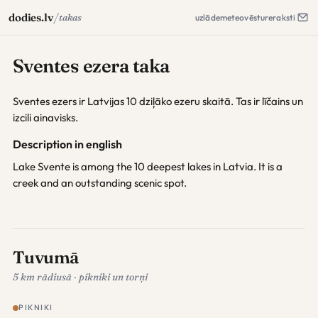
/
dodies.lv
takas
uzlāde
meteo
vēsture
raksti
Sventes ezera taka
Sventes ezers ir Latvijas 10 dziļāko ezeru skaitā. Tas ir līčains un
izcili ainavisks.
Description in english
Lake Svente is among the 10 deepest lakes in Latvia. It is a
creek and an outstanding scenic spot.
Tuvumā
5 km rādiusā · pikniki un torņi
PIKNIKI