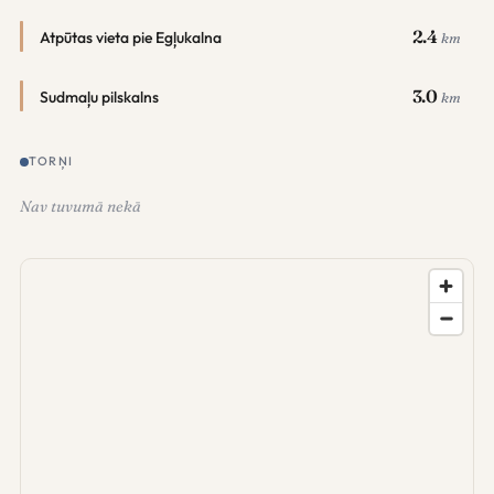
2.4
Atpūtas vieta pie Egļukalna
km
3.0
Sudmaļu pilskalns
km
TORŅI
Nav tuvumā nekā