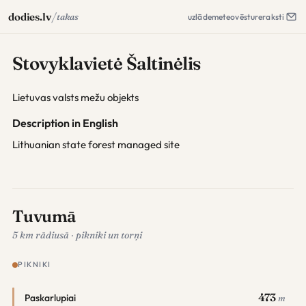
/
dodies.lv
takas
uzlāde
meteo
vēsture
raksti
Stovyklavietė Šaltinėlis
Lietuvas valsts mežu objekts
Description in English
Lithuanian state forest managed site
Tuvumā
5 km rādiusā · pikniki un torņi
PIKNIKI
473
Paskarlupiai
m