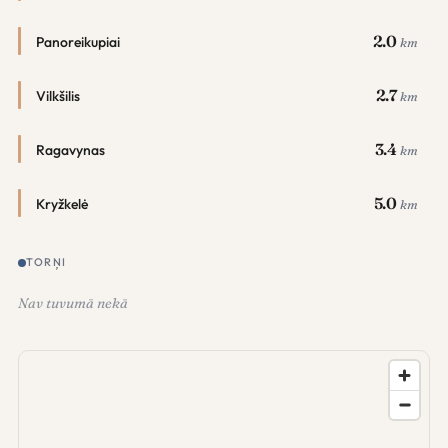
2.0
Panoreikupiai
km
2.7
Vilkšilis
km
3.4
Ragavynas
km
5.0
Kryžkelė
km
TORŅI
Nav tuvumā nekā