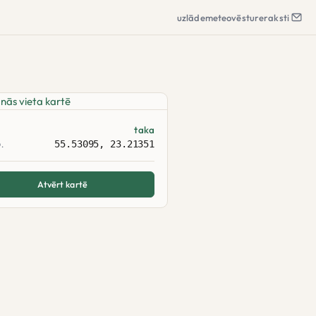
uzlāde
meteo
vēsture
raksti
taka
55.53095, 23.21351
.
Atvērt kartē