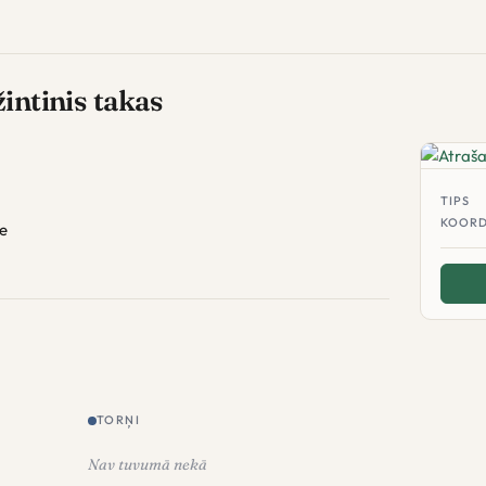
žintinis takas
TIPS
KOORD
te
TORŅI
Nav tuvumā nekā