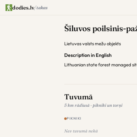
dodies.lv
/
takas
Šiluvos poilsinis-pa
Lietuvas valsts mežu objekts
Description in English
Lithuanian state forest managed si
Tuvumā
5 km rādiusā · pikniki un torņi
PIKNIKI
Nav tuvumā nekā