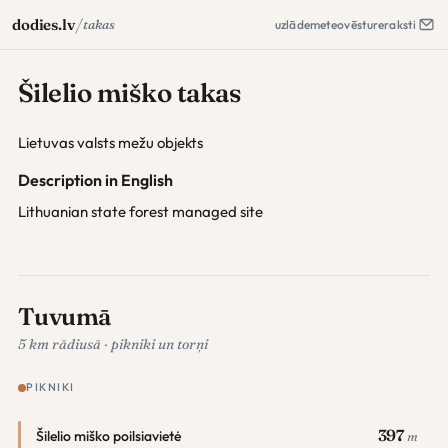
/
dodies.lv
takas
uzlāde
meteo
vēsture
raksti
Šilelio miško takas
Lietuvas valsts mežu objekts
Description in English
Lithuanian state forest managed site
Tuvumā
5 km rādiusā · pikniki un torņi
PIKNIKI
397
Šilelio miško poilsiavietė
m