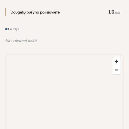
1.6
Daugėlių pušyno poilsiavietė
km
TORŅI
Nav tuvumā nekā