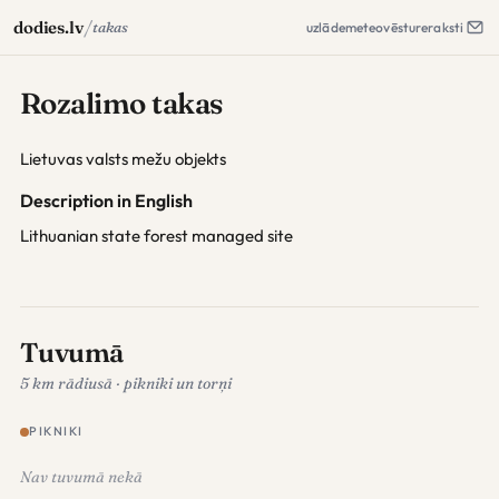
/
dodies.lv
takas
uzlāde
meteo
vēsture
raksti
Rozalimo takas
Lietuvas valsts mežu objekts
Description in English
Lithuanian state forest managed site
Tuvumā
5 km rādiusā · pikniki un torņi
PIKNIKI
Nav tuvumā nekā