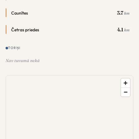
3.7
Caunītes
km
4.1
Četras priedes
km
TORŅI
Nav tuvumā nekā