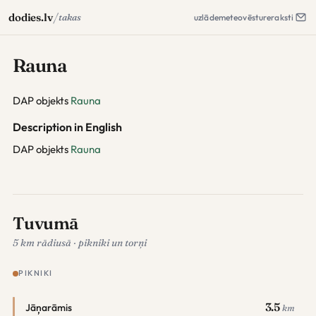
/
dodies.lv
takas
uzlāde
meteo
vēsture
raksti
Rauna
DAP objekts
Rauna
Description in English
DAP objekts
Rauna
Tuvumā
5 km rādiusā · pikniki un torņi
PIKNIKI
3.5
Jāņarāmis
km