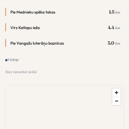
1.5
Pie Mednieku spēka takas
km
4.4
Virs Katlapu ieža
km
5.0
Pie Vangažu luterāņu baznīcas
km
TORŅI
Nav tuvumā nekā