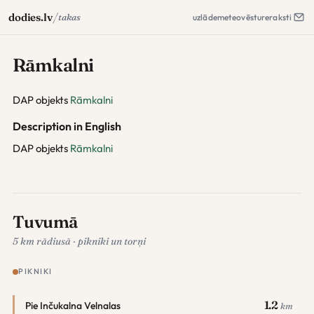
/
dodies.lv
takas
uzlāde
meteo
vēsture
raksti
Rāmkalni
DAP objekts
Rāmkalni
Description in English
DAP objekts
Rāmkalni
Tuvumā
5 km rādiusā · pikniki un torņi
PIKNIKI
1.2
Pie Inčukalna Velnalas
km