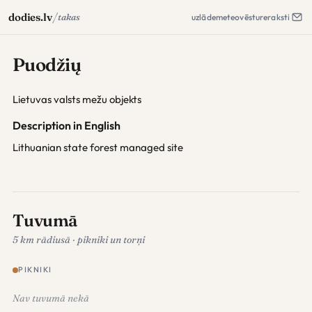
/
dodies.lv
takas
uzlāde
meteo
vēsture
raksti
Puodžių
Lietuvas valsts mežu objekts
Description in English
Lithuanian state forest managed site
Tuvumā
5 km rādiusā · pikniki un torņi
PIKNIKI
Nav tuvumā nekā