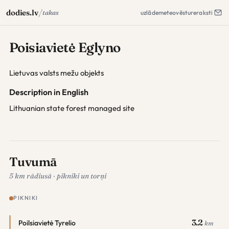
/
dodies.lv
takas
uzlāde
meteo
vēsture
raksti
Poisiavietė Eglyno
Lietuvas valsts mežu objekts
Description in English
Lithuanian state forest managed site
Tuvumā
5 km rādiusā · pikniki un torņi
PIKNIKI
3.2
Poilsiavietė Tyrelio
km