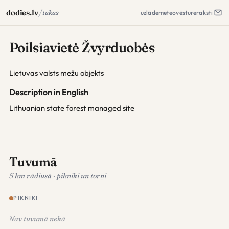
/
dodies.lv
takas
uzlāde
meteo
vēsture
raksti
Poilsiavietė Žvyrduobės
Lietuvas valsts mežu objekts
Description in English
Lithuanian state forest managed site
Tuvumā
5 km rādiusā · pikniki un torņi
PIKNIKI
Nav tuvumā nekā