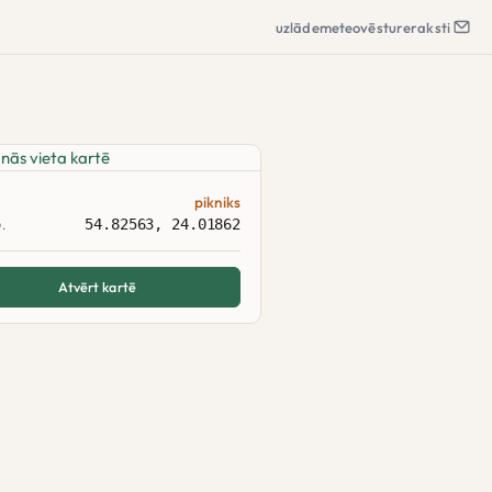
uzlāde
meteo
vēsture
raksti
pikniks
54.82563, 24.01862
.
Atvērt kartē