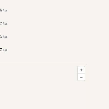
.4
km
.7
km
4
km
.7
km