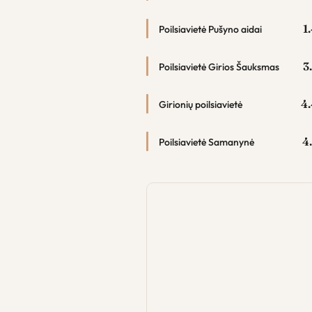
1
Poilsiavietė Pušyno aidai
3
Poilsiavietė Girios Šauksmas
4.
Girionių poilsiavietė
4
Poilsiavietė Samanynė