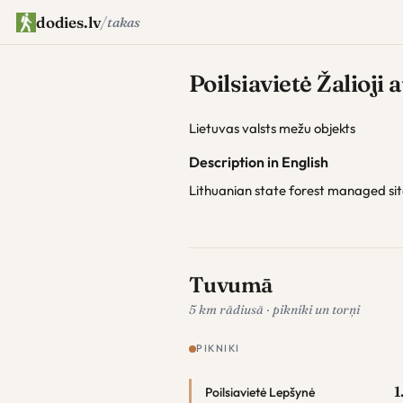
dodies.lv
/
takas
Poilsiavietė Žalioji 
Lietuvas valsts mežu objekts
Description in English
Lithuanian state forest managed si
Tuvumā
5 km rādiusā · pikniki un torņi
PIKNIKI
1
Poilsiavietė Lepšynė