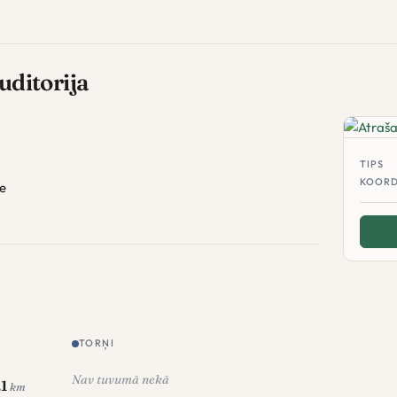
auditorija
TIPS
KOORD
te
TORŅI
Nav tuvumā nekā
.1
km