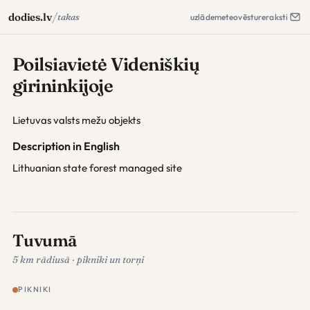
/
dodies.lv
takas
uzlāde
meteo
vēsture
raksti
Poilsiavietė Videniškių
girininkijoje
Lietuvas valsts mežu objekts
Description in English
Lithuanian state forest managed site
Tuvumā
5 km rādiusā · pikniki un torņi
PIKNIKI