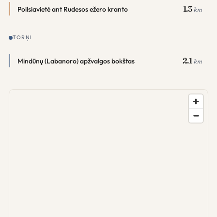
1.3
Poilsiavietė ant Rudesos ežero kranto
km
TORŅI
2.1
Mindūnų (Labanoro) apžvalgos bokštas
km