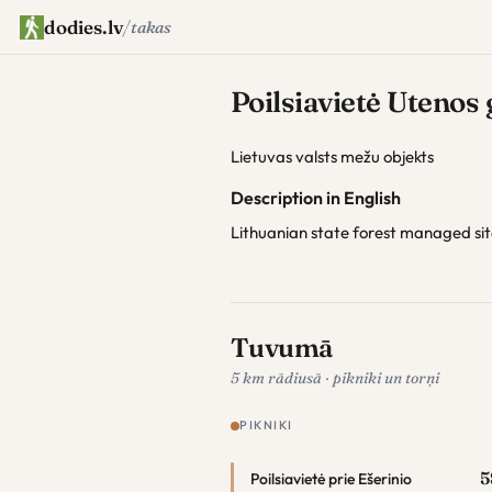
dodies.lv
/
takas
Poilsiavietė Utenos
Lietuvas valsts mežu objekts
Description in English
Lithuanian state forest managed si
Tuvumā
5 km rādiusā · pikniki un torņi
PIKNIKI
5
Poilsiavietė prie Ešerinio