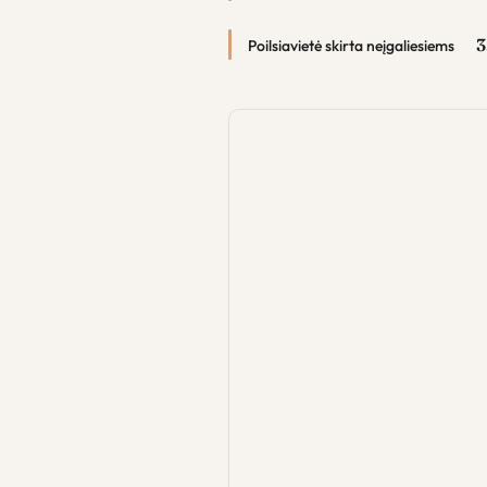
3
Poilsiavietė skirta neįgaliesiems