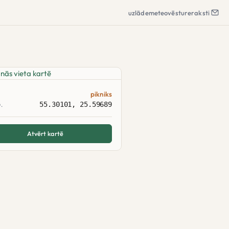
uzlāde
meteo
vēsture
raksti
pikniks
55.30101, 25.59689
.
Atvērt kartē