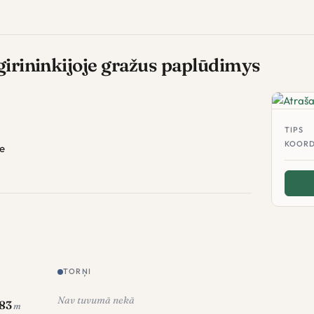
 girininkijoje gražus paplūdimys
TIPS
KOORD
te
TORŅI
Nav tuvumā nekā
83
m