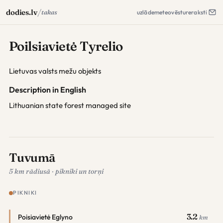
/
dodies.lv
takas
uzlāde
meteo
vēsture
raksti
Poilsiavietė Tyrelio
Lietuvas valsts mežu objekts
Description in English
Lithuanian state forest managed site
Tuvumā
5 km rādiusā · pikniki un torņi
PIKNIKI
3.2
Poisiavietė Eglyno
km