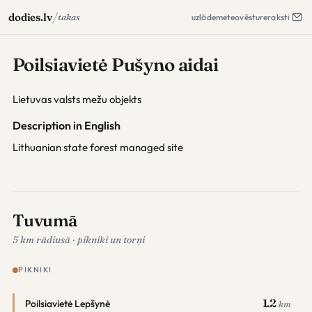
/
dodies.lv
takas
uzlāde
meteo
vēsture
raksti
Poilsiavietė Pušyno aidai
Lietuvas valsts mežu objekts
Description in English
Lithuanian state forest managed site
Tuvumā
5 km rādiusā · pikniki un torņi
PIKNIKI
1.2
Poilsiavietė Lepšynė
km