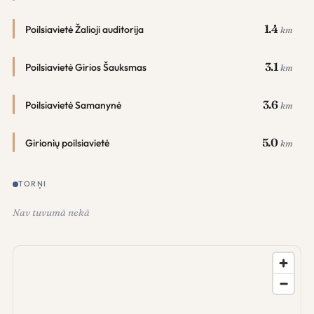
1.4
Poilsiavietė Žalioji auditorija
km
3.1
Poilsiavietė Girios Šauksmas
km
3.6
Poilsiavietė Samanynė
km
5.0
Girionių poilsiavietė
km
TORŅI
Nav tuvumā nekā