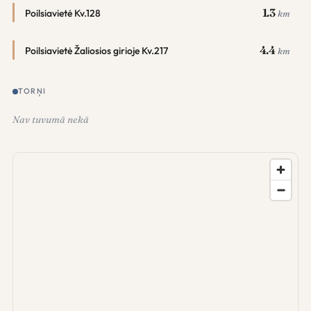
1.3
Poilsiavietė Kv.128
km
4.4
Poilsiavietė Žaliosios girioje Kv.217
km
TORŅI
Nav tuvumā nekā