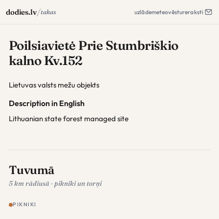
/
dodies.lv
takas
uzlāde
meteo
vēsture
raksti
Poilsiavietė Prie Stumbriškio
kalno Kv.152
Lietuvas valsts mežu objekts
Description in English
Lithuanian state forest managed site
Tuvumā
5 km rādiusā · pikniki un torņi
PIKNIKI