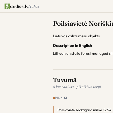
dodies.lv
/
takas
Poilsiavietė Norišk
Lietuvas valsts mežu objekts
Description in English
Lithuanian state forest managed si
Tuvumā
5 km rādiusā · pikniki un torņi
PIKNIKI
Poilsiavietė Jackagalio miške Kv.54