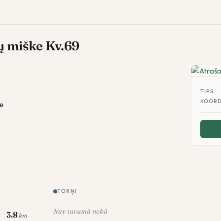
ių miške Kv.69
TIPS
KOORD
te
TORŅI
Nav tuvumā nekā
3.8
km