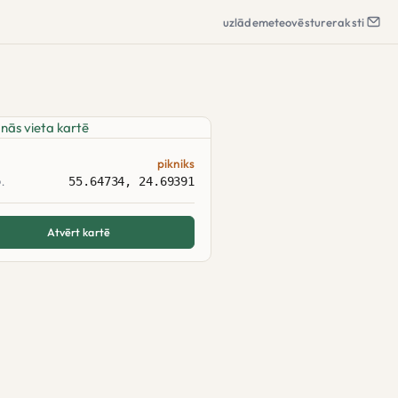
uzlāde
meteo
vēsture
raksti
pikniks
55.64734, 24.69391
.
Atvērt kartē