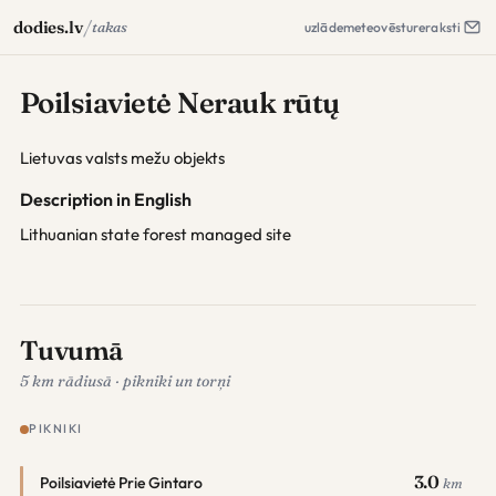
/
dodies.lv
takas
uzlāde
meteo
vēsture
raksti
Poilsiavietė Nerauk rūtų
Lietuvas valsts mežu objekts
Description in English
Lithuanian state forest managed site
Tuvumā
5 km rādiusā · pikniki un torņi
PIKNIKI
3.0
Poilsiavietė Prie Gintaro
km