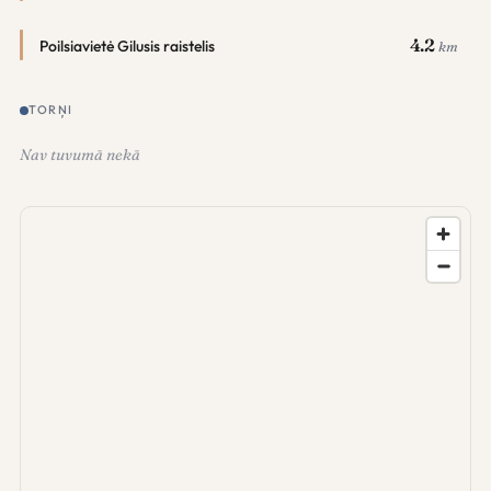
4.2
Poilsiavietė Gilusis raistelis
km
TORŅI
Nav tuvumā nekā