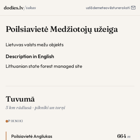
/
dodies.lv
takas
uzlāde
meteo
vēsture
raksti
Poilsiavietė Medžiotojų užeiga
Lietuvas valsts mežu objekts
Description in English
Lithuanian state forest managed site
Tuvumā
5 km rādiusā · pikniki un torņi
PIKNIKI
664
Poilsiavietė Angliukas
m