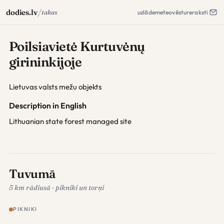
/
dodies.lv
takas
uzlāde
meteo
vēsture
raksti
Poilsiavietė Kurtuvėnų
girininkijoje
Lietuvas valsts mežu objekts
Description in English
Lithuanian state forest managed site
Tuvumā
5 km rādiusā · pikniki un torņi
PIKNIKI