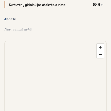
889
Kurtuvėnų girininkijos atokvėpio vieta
m
TORŅI
Nav tuvumā nekā