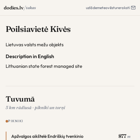
/
dodies.lv
takas
uzlāde
meteo
vēsture
raksti
Poilsiavietė Kivės
Lietuvas valsts mežu objekts
Description in English
Lithuanian state forest managed site
Tuvumā
5 km rādiusā · pikniki un torņi
PIKNIKI
877
Apžvalgos aikštelė Endriškių tvenkinio
m