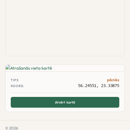
pikniks
TIPS
56.24551, 23.33875
KOORD.
Atvērt kartē
© 2026