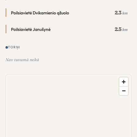
2.3
Poilsiavietė Dvikamienio ąžuolo
km
2.5
Poilsiavietė Janušynė
km
TORŅI
Nav tuvumā nekā