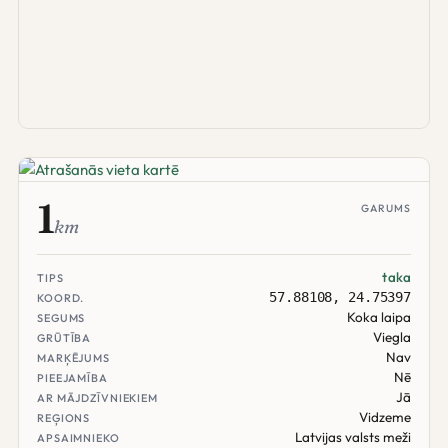
1
GARUMS
km
taka
TIPS
57.88108, 24.75397
KOORD.
Koka laipa
SEGUMS
Viegla
GRŪTĪBA
Nav
MARĶĒJUMS
Nē
PIEEJAMĪBA
Jā
AR MĀJDZĪVNIEKIEM
Vidzeme
REĢIONS
Latvijas valsts meži
APSAIMNIEKO