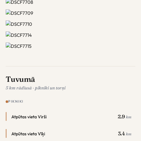
Tuvumā
5 km rādiusā · pikniki un torņi
PIKNIKI
2.9
Atpūtas vieta Virši
km
3.4
Atpūtas vieta Vīķi
km