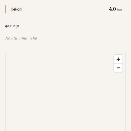
4.0
Ķekari
km
TORŅI
Nav tuvumā nekā