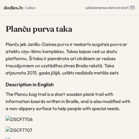
/
dodies.lv
takas
uzlāde
meteo
vēsture
raksti
Planču purva taka
Planču jeb Janīšu-Dainas purvs ir neskarts augstais purvs ar
izteiktu ciņu-lāmu kompleksu. Takas laipas ved uz skatu
platformu. Šī taka ir piemērota arī cilvēkiem ar redzes
traucējumiem un uzstādītas zīmes Braila rakstā. Taka
atjaunota 2015. gada jūlijā, uzlikts neslīdošs metāla siets
Description in English
The Plancu bog trail is a short wooden plank trail with
information boards written in Braille, and is also modified with
a non-slippery surface to help people with special needs.