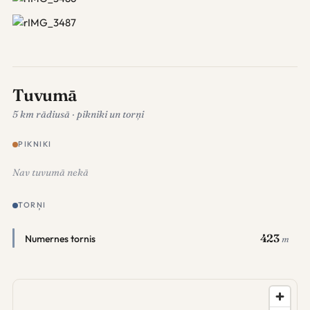
Tuvumā
5 km rādiusā · pikniki un torņi
PIKNIKI
Nav tuvumā nekā
TORŅI
423
Numernes tornis
m