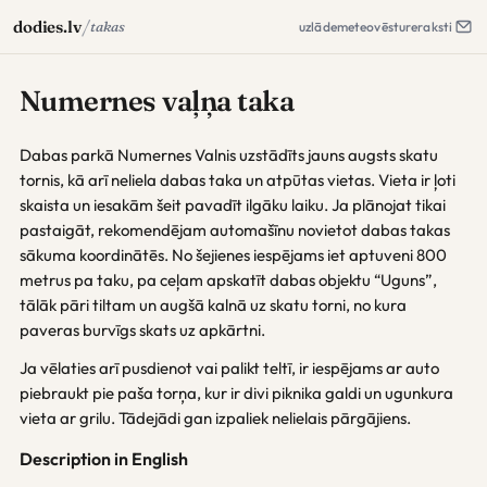
/
dodies.lv
takas
uzlāde
meteo
vēsture
raksti
Numernes vaļņa taka
Dabas parkā Numernes Valnis uzstādīts jauns augsts skatu
tornis, kā arī neliela dabas taka un atpūtas vietas. Vieta ir ļoti
skaista un iesakām šeit pavadīt ilgāku laiku. Ja plānojat tikai
pastaigāt, rekomendējam automašīnu novietot dabas takas
sākuma koordinātēs. No šejienes iespējams iet aptuveni 800
metrus pa taku, pa ceļam apskatīt dabas objektu “Uguns”,
tālāk pāri tiltam un augšā kalnā uz skatu torni, no kura
paveras burvīgs skats uz apkārtni.
Ja vēlaties arī pusdienot vai palikt teltī, ir iespējams ar auto
piebraukt pie paša torņa, kur ir divi piknika galdi un ugunkura
vieta ar grilu. Tādejādi gan izpaliek nelielais pārgājiens.
Description in English