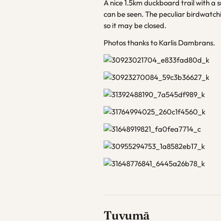
A nice 1.5km duckboard trail with a 
can be seen. The peculiar birdwatch
so it may be closed.
Photos thanks to Karlis Dambrans.
Tuvumā