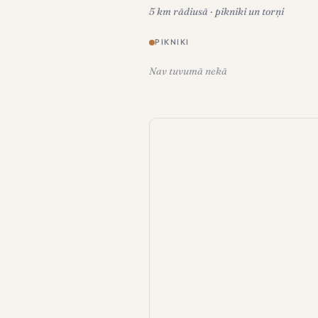
5 km rādiusā · pikniki un torņi
PIKNIKI
Nav tuvumā nekā