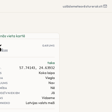
uzlāde
meteo
vēsture
raksti
5
GARUMS
km
taka
57.74143, 24.63932
.
Koka laipa
S
Viegla
BA
Nav
JUMS
Nē
AMĪBA
Jā
JDZĪVNIEKIEM
Vidzeme
NS
Latvijas valsts meži
MNIEKO