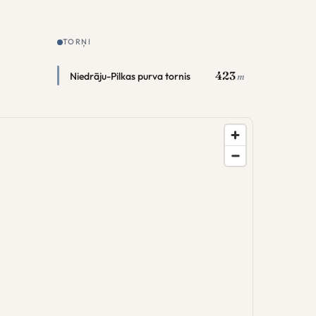
TORŅI
423
Niedrāju-Pilkas purva tornis
m