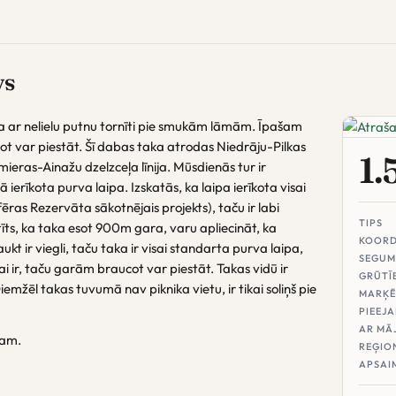
vs
a ar nelielu putnu tornīti pie smukām lāmām. Īpašam
ot var piestāt. Šī dabas taka atrodas Niedrāju-Pilkas
1.
ieras-Ainažu dzelzceļa līnija. Mūsdienās tur ir
 ierīkota purva laipa. Izskatās, ka laipa ierīkota visai
ēras Rezervāta sākotnējais projekts), taču ir labi
TIPS
tīts, ka taka esot 900m gara, varu apliecināt, ka
KOORD
kt ir viegli, taču taka ir visai standarta purva laipa,
SEGUM
ai ir, taču garām braucot var piestāt. Takas vidū ir
GRŪTĪ
mžēl takas tuvumā nav piknika vietu, ir tikai soliņš pie
MARĶĒ
PIEEJ
AR MĀ
nam.
REĢIO
APSAI