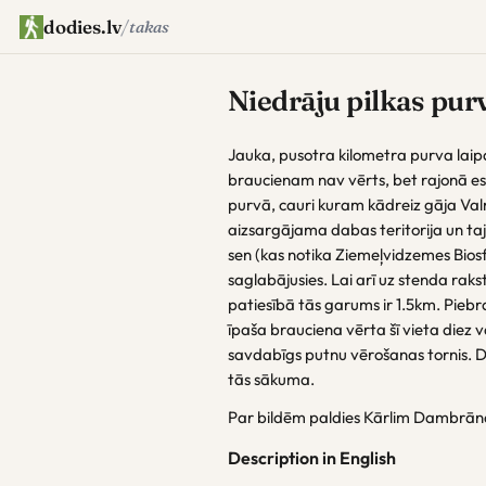
dodies.lv
/
takas
Niedrāju pilkas pur
Jauka, pusotra kilometra purva laip
braucienam nav vērts, bet rajonā es
purvā, cauri kuram kādreiz gāja Valm
aizsargājama dabas teritorija un tajā
sen (kas notika Ziemeļvidzemes Biosf
saglabājusies. Lai arī uz stenda raks
patiesībā tās garums ir 1.5km. Piebrau
īpaša brauciena vērta šī vieta diez v
savdabīgs putnu vērošanas tornis. Die
tās sākuma.
Par bildēm paldies Kārlim Dambrā
Description in English