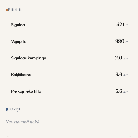
PIKNIKI
421
Sigulda
m
980
Vējupīte
m
2.0
Siguldas kempings
km
3.6
Kaķīškalns
km
3.6
Pie kājnieku tilta
km
TORŅI
Nav tuvumā nekā