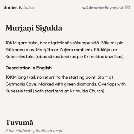
/
dodies.lv
takas
uzlāde
meteo
vēsture
raksti
Murjāņi Sigulda
10KM gara taka, bez atgriešanās sākumpunktā. Sākums pie
Gūtmaņa alas. Marķēta ar Zaļiem rombiem. Pārklājas ar
Kubeseles taku (abas sākas/beidzas pie Krimuldas baznīcas).
Description in English
10KM long trail, no return to the starting point. Start at
Gutmanis Cave. Marked with green diamonds. Overlaps with
Kubesele trail (both start/end at Krimulda Church).
Tuvumā
5 km rādiusā · pikniki un torņi