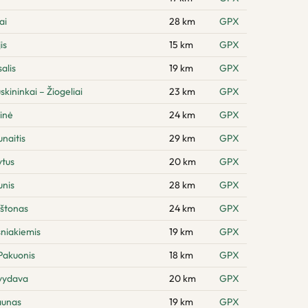
ai
28 km
GPX
is
15 km
GPX
alis
19 km
GPX
kininkai – Žiogeliai
23 km
GPX
inė
24 km
GPX
naitis
29 km
GPX
ytus
20 km
GPX
unis
28 km
GPX
rštonas
24 km
GPX
sniakiemis
19 km
GPX
Pakuonis
18 km
GPX
švydava
20 km
GPX
aunas
19 km
GPX