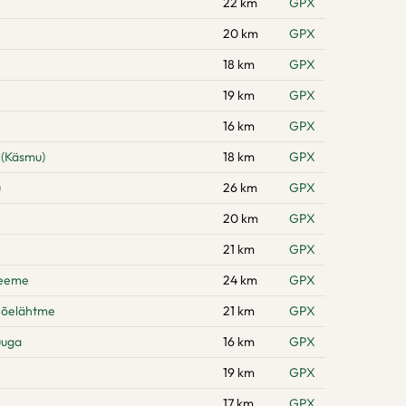
22 km
GPX
20 km
GPX
18 km
GPX
19 km
GPX
16 km
GPX
 (Käsmu)
18 km
GPX
u
26 km
GPX
20 km
GPX
21 km
GPX
neeme
24 km
GPX
Jõelähtme
21 km
GPX
uuga
16 km
GPX
19 km
GPX
17 km
GPX