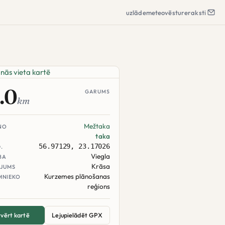
uzlāde
meteo
vēsture
raksti
.0
GARUMS
km
Mežtaka
NO
taka
56.97129, 23.17026
.
Viegla
BA
Krāsa
JUMS
Kurzemes plānošanas
MNIEKO
reģions
vērt kartē
Lejupielādēt GPX