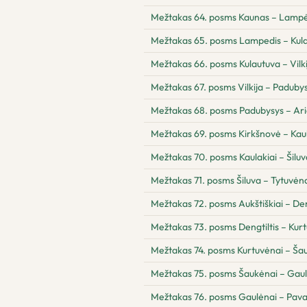
Mežtakas 64. posms Kaunas – Lampė
Mežtakas 65. posms Lampedis – Kul
Mežtakas 66. posms Kulautuva – Vilki
Mežtakas 67. posms Vilkija – Paduby
Mežtakas 68. posms Padubysys – Ari
Mežtakas 69. posms Kirkšnovė – Kaul
Mežtakas 70. posms Kaulakiai – Šiluv
Mežtakas 71. posms Šiluva – Tytuvėnai
Mežtakas 72. posms Aukštiškiai – Den
Mežtakas 73. posms Dengtiltis – Kur
Mežtakas 74. posms Kurtuvėnai – Ša
Mežtakas 75. posms Šaukėnai – Gau
Mežtakas 76. posms Gaulėnai – Pav