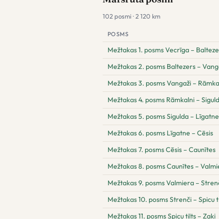
102 posmi · 2 120 km
POSMS
Mežtakas 1. posms Vecrīga – Balteze
Mežtakas 2. posms Baltezers – Vang
Mežtakas 3. posms Vangaži – Rāmka
Mežtakas 4. posms Rāmkalni – Sigul
Mežtakas 5. posms Sigulda – Līgatne
Mežtakas 6. posms Līgatne – Cēsis
Mežtakas 7. posms Cēsis – Caunītes
Mežtakas 8. posms Caunītes – Valmi
Mežtakas 9. posms Valmiera – Stren
Mežtakas 10. posms Strenči – Spicu ti
Mežtakas 11. posms Spicu tilts – Zaķi