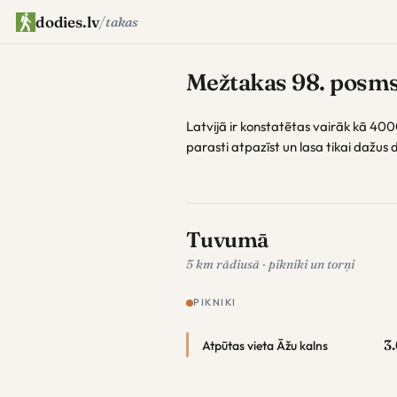
dodies.lv
/
takas
Mežtakas 98. posm
Latvijā ir konstatētas vairāk kā 40
parasti atpazīst un lasa tikai dažu
Tuvumā
5 km rādiusā · pikniki un torņi
PIKNIKI
3
Atpūtas vieta Āžu kalns