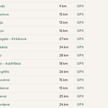
dis
9 km
GPX
autuva
15 km
GPX
ja
13 km
GPX
sys
16 km
GPX
ogala – Kirkšnovė
27 km
GPX
akiai
24 km
GPX
a
28 km
GPX
 – Aukštiškiai
18 km
GPX
gtiltis
26 km
GPX
tuvėnai
15 km
GPX
ukėnai
15 km
GPX
lėnai
25 km
GPX
andenė
24 km
GPX