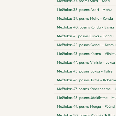
Mežtakas 37. posms Saka – Aseri
Mežtakas 38. posms Aseri – Mahu
Mežtakas 39. posms Mahu – Kunda
Mežtakas 40. posms Kunda – Eisma
Mežtakas 41. posms Eisma – Oandu
Mežtakas 42. posms Oandu – Kesmu
Mežtakas 43. posms Käsmu – Viinist
Mežtakas 44. posms Viinistu – Loksa
Mežtakas 45. posms Loksa – Tsitre
Mežtakas 46. posms Tsitre – Kaber
Mežtakas 47. posms Kaberneeme – 
Mežtakas 48. posms Jõelähtme – M
Mežtakas 49. posms Muuga – Püünsi
Mežtakas 50. posms Püünsi – Tallinn