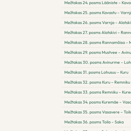
Mežtakas 24. posms Lääniste – Kava
Mežtakas 25. posms Kavastu – Varnj
Mežtakas 26. posms Varnja – Alatski
Mežtakas 27. posms Alatskivi – Ran
Mežtakas 28. posms Rannamõisa – 
Mežtakas 29. posms Mustvee – Avin
Mežtakas 30. posms Avinurme – Loh
Mežtakas 31. posms Lohusuu – Kuru
Mežtakas 32. posms Kuru – Remniku
Mežtakas 33. posms Remniku – Kur
Mežtakas 34. posms Kuremäe – Vas
Mežtakas 35. posms Vasavere – Toil
Mežtakas 36. posms Toila – Saka