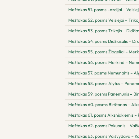
Mežtakas 51. posms Lazdijai – Veisiej
Mežtakas 52. posms Veisiejai – Trikoj
Mežtakas 53. posms Trikojis – Didžias
Mežtakas 54. posms Didžiasalis – Drus
Mežtakas 55. posms Žiogeliai – Merk
Mežtakas 56. posms Merkinė – Nemu
Mežtakas 57. posms Nemunaitis – Al
Mežtakas 58. posms Alytus – Panem
Mežtakas 59. posms Panemunis – Bi
Mežtakas 60. posms Birštonas – Alk
Mežtakas 61. posms Alksniakiemis – 
Mežtakas 62. posms Pakuonis – Vai
Mežtakas 63. posms Vaišvydava – K