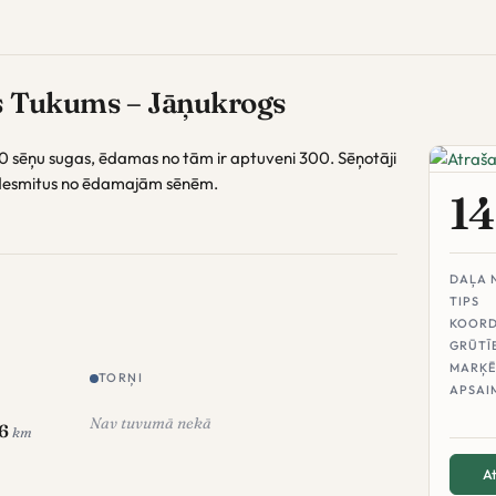
s Tukums – Jāņukrogs
00 sēņu sugas, ēdamas no tām ir aptuveni 300. Sēņotāji
s desmitus no ēdamajām sēnēm.
14
DAĻA 
TIPS
KOORD
GRŪTĪ
MARĶĒ
TORŅI
APSAI
Nav tuvumā nekā
.6
km
At