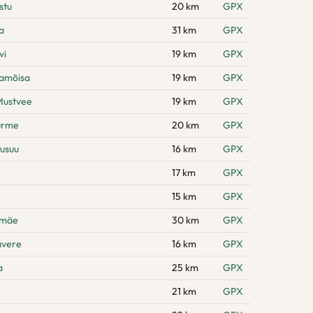
stu
20 km
GPX
a
31 km
GPX
vi
19 km
GPX
namõisa
19 km
GPX
Mustvee
19 km
GPX
urme
20 km
GPX
usuu
16 km
GPX
17 km
GPX
15 km
GPX
emäe
30 km
GPX
avere
16 km
GPX
a
25 km
GPX
21 km
GPX