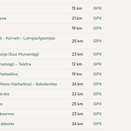
15 km
GPX
pene
21 km
GPX
19 km
GPX
 Korneti – Latvijas/Igaunijas
25 km
GPX
anja (Suur Munamägi)
23 km
GPX
amagi) – Tsiistre
12 km
GPX
astseliina
19 km
GPX
Vana-Vastseliina) – Kolodavitsa
26 km
GPX
ärska
22 km
GPX
lo
25 km
GPX
hikoorma
23 km
GPX
Lääniste
26 km
GPX