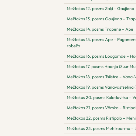
Mežtakas 12. posms Zaķi – Gaujiena
Mežtakas 13. posms Gaujiena – Tra
Mežtakas 14. posms Trapene – Ape
Mežtakas 15. posms Ape – Paganamā –
robeža
Mežtakas 16. posms Loogamäe – Ha
Mežtakas 17. posms Haanja (Suur Mun
Mežtakas 18. posms Tsiistre – Vana-V
Mežtakas 19. posms Vanavastselīna (
Mežtakas 20. posms Kolodavitsa – V
Mežtakas 21. posms Värska – Ristipa
Mežtakas 22. posms Ristipalo – Me
Mežtakas 23. posms Mehikoorma – 