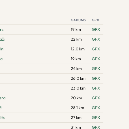
GARUMS
GPX
rs
19 km
GPX
aži
22 km
GPX
lni
12.0 km
GPX
da
19 km
GPX
24 km
GPX
26.0 km
GPX
23.0 km
GPX
era
20 km
GPX
či
28.1 km
GPX
lts
27 km
GPX
31 km
GPX