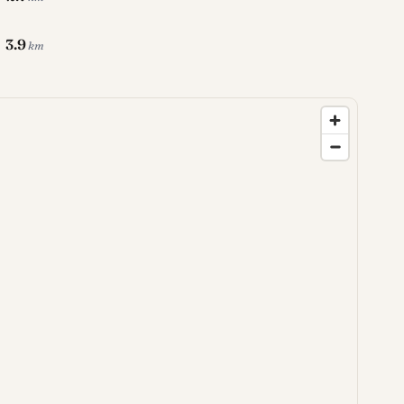
3.9
km