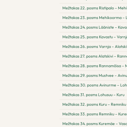
Mežtakas 22. posms Ristipalo – Me
Mežtakas 23. posms Mehikoorma – 
Mežtakas 24. posms Lääniste – Kava
Mežtakas 25. posms Kavastu – Varnj
Mežtakas 26. posms Varnja – Alatski
Mežtakas 27. posms Alatskivi – Ran
Mežtakas 28. posms Rannamõisa – 
Mežtakas 29. posms Mustvee – Avin
Mežtakas 30. posms Avinurme – Loh
Mežtakas 31. posms Lohusuu – Kuru
Mežtakas 32. posms Kuru – Remniku
Mežtakas 33. posms Remniku – Kur
Mežtakas 34. posms Kuremäe – Vas