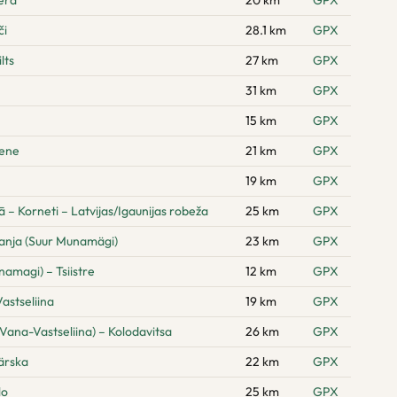
era
20 km
GPX
či
28.1 km
GPX
lts
27 km
GPX
31 km
GPX
15 km
GPX
pene
21 km
GPX
19 km
GPX
– Korneti – Latvijas/Igaunijas robeža
25 km
GPX
anja (Suur Munamägi)
23 km
GPX
amagi) – Tsiistre
12 km
GPX
astseliina
19 km
GPX
Vana-Vastseliina) – Kolodavitsa
26 km
GPX
ärska
22 km
GPX
lo
25 km
GPX