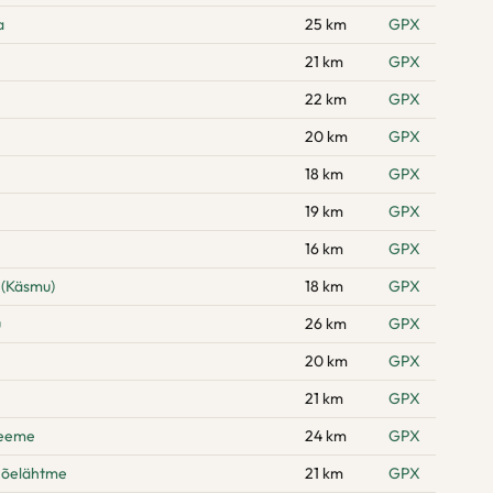
a
25 km
GPX
21 km
GPX
22 km
GPX
20 km
GPX
18 km
GPX
19 km
GPX
16 km
GPX
 (Käsmu)
18 km
GPX
u
26 km
GPX
20 km
GPX
21 km
GPX
neeme
24 km
GPX
Jõelähtme
21 km
GPX