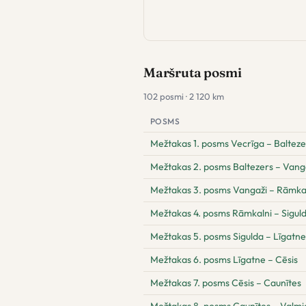
Maršruta posmi
102 posmi · 2 120 km
POSMS
Mežtakas 1. posms Vecrīga – Balteze
Mežtakas 2. posms Baltezers – Vang
Mežtakas 3. posms Vangaži – Rāmka
Mežtakas 4. posms Rāmkalni – Sigul
Mežtakas 5. posms Sigulda – Līgatne
Mežtakas 6. posms Līgatne – Cēsis
Mežtakas 7. posms Cēsis – Caunītes