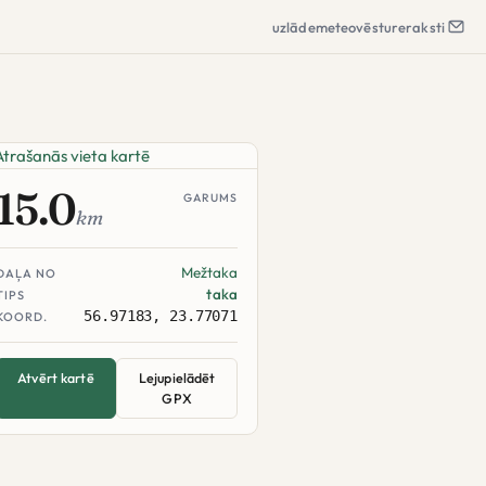
uzlāde
meteo
vēsture
raksti
15.0
GARUMS
km
Mežtaka
DAĻA NO
taka
TIPS
56.97183, 23.77071
KOORD.
Atvērt kartē
Lejupielādēt
GPX