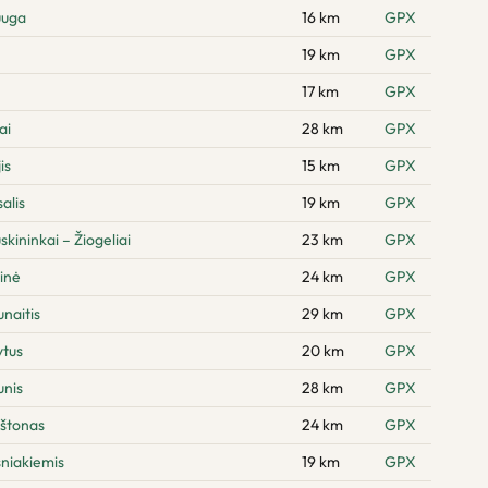
uuga
16 km
GPX
19 km
GPX
17 km
GPX
ai
28 km
GPX
is
15 km
GPX
alis
19 km
GPX
kininkai – Žiogeliai
23 km
GPX
inė
24 km
GPX
naitis
29 km
GPX
ytus
20 km
GPX
unis
28 km
GPX
rštonas
24 km
GPX
sniakiemis
19 km
GPX