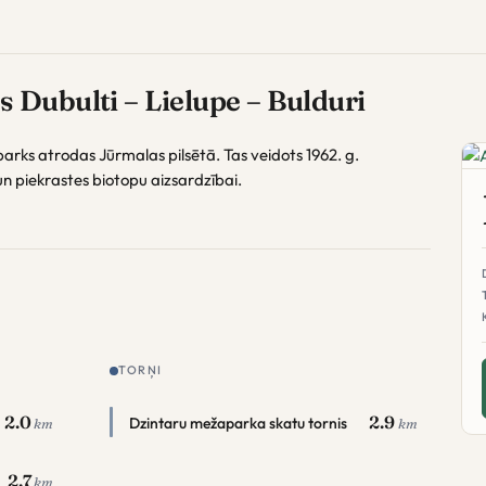
 Dubulti – Lielupe – Bulduri
arks atrodas Jūrmalas pilsētā. Tas veidots 1962. g.
n piekrastes biotopu aizsardzībai.
TORŅI
2.0
2.9
Dzintaru mežaparka skatu tornis
km
km
2.7
km