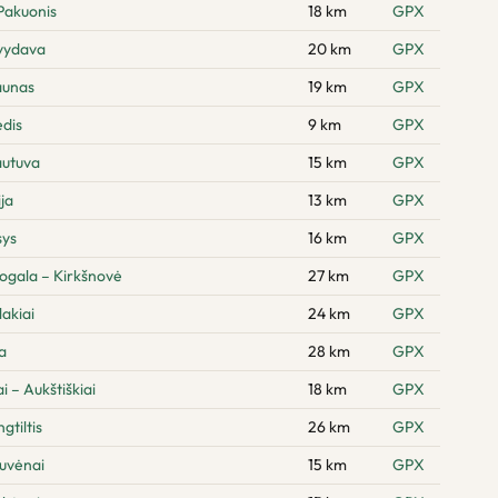
Pakuonis
18 km
GPX
švydava
20 km
GPX
aunas
19 km
GPX
dis
9 km
GPX
autuva
15 km
GPX
ja
13 km
GPX
sys
16 km
GPX
ogala – Kirkšnovė
27 km
GPX
akiai
24 km
GPX
a
28 km
GPX
 – Aukštiškiai
18 km
GPX
gtiltis
26 km
GPX
tuvėnai
15 km
GPX