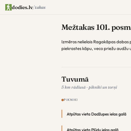
dodies.lv
/
takas
Mežtakas 101. posms
Izmēros nelielais Ragakāpas dabas p
piekrastes kāpu, veco priežu audžu u
Tuvumā
5 km rādiusā · pikniki un torņi
PIKNIKI
Atpūtas vieta Dadžupes ielas galā
Atpūtas vieta Plūdu ielas galā