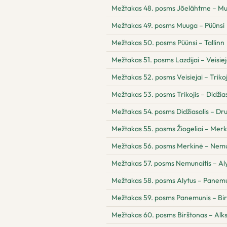
Mežtakas 48. posms Jõelähtme – M
Mežtakas 49. posms Muuga – Püünsi
Mežtakas 50. posms Püünsi – Tallinn
Mežtakas 51. posms Lazdijai – Veisiej
Mežtakas 52. posms Veisiejai – Trikoj
Mežtakas 53. posms Trikojis – Didžias
Mežtakas 54. posms Didžiasalis – Drus
Mežtakas 55. posms Žiogeliai – Merk
Mežtakas 56. posms Merkinė – Nemu
Mežtakas 57. posms Nemunaitis – Al
Mežtakas 58. posms Alytus – Panem
Mežtakas 59. posms Panemunis – Bi
Mežtakas 60. posms Birštonas – Alk