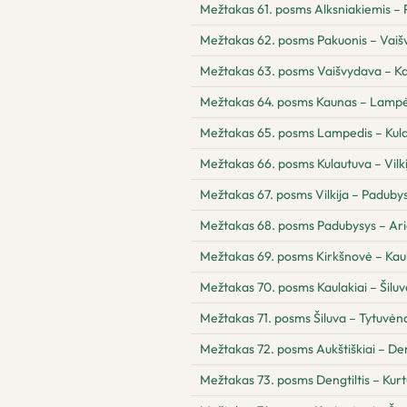
Mežtakas 61. posms Alksniakiemis – 
Mežtakas 62. posms Pakuonis – Vai
Mežtakas 63. posms Vaišvydava – K
Mežtakas 64. posms Kaunas – Lampė
Mežtakas 65. posms Lampedis – Kul
Mežtakas 66. posms Kulautuva – Vilki
Mežtakas 67. posms Vilkija – Paduby
Mežtakas 68. posms Padubysys – Ari
Mežtakas 69. posms Kirkšnovė – Kaul
Mežtakas 70. posms Kaulakiai – Šiluv
Mežtakas 71. posms Šiluva – Tytuvėnai
Mežtakas 72. posms Aukštiškiai – Den
Mežtakas 73. posms Dengtiltis – Kur