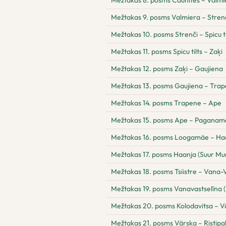
Mežtakas 8. posms Caunītes – Valmi
Mežtakas 9. posms Valmiera – Stren
Mežtakas 10. posms Strenči – Spicu ti
Mežtakas 11. posms Spicu tilts – Zaķi
Mežtakas 12. posms Zaķi – Gaujiena
Mežtakas 13. posms Gaujiena – Tra
Mežtakas 14. posms Trapene – Ape
Mežtakas 15. posms Ape – Paganamā 
Mežtakas 16. posms Loogamäe – Ha
Mežtakas 17. posms Haanja (Suur Mun
Mežtakas 18. posms Tsiistre – Vana-V
Mežtakas 19. posms Vanavastselīna (
Mežtakas 20. posms Kolodavitsa – V
Mežtakas 21. posms Värska – Ristipa