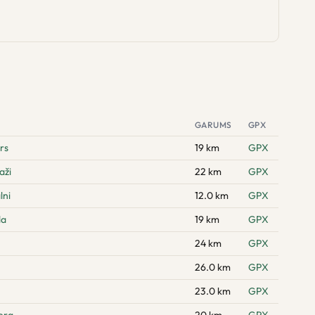
GARUMS
GPX
rs
19 km
GPX
aži
22 km
GPX
lni
12.0 km
GPX
da
19 km
GPX
24 km
GPX
26.0 km
GPX
23.0 km
GPX