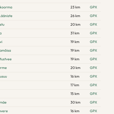
hikoorma
23 km
GPX
Lääniste
26 km
GPX
stu
20 km
GPX
a
31 km
GPX
vi
19 km
GPX
namõisa
19 km
GPX
Mustvee
19 km
GPX
urme
20 km
GPX
usuu
16 km
GPX
17 km
GPX
15 km
GPX
emäe
30 km
GPX
avere
16 km
GPX