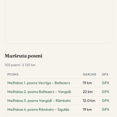
Maršruta posmi
102 posmi · 2 120 km
POSMS
GARUMS
GPX
Mežtakas 1. posms Vecrīga – Baltezers
19 km
GPX
Mežtakas 2. posms Baltezers – Vangaži
22 km
GPX
Mežtakas 3. posms Vangaži – Rāmkalni
12.0 km
GPX
Mežtakas 4. posms Rāmkalni – Sigulda
19 km
GPX