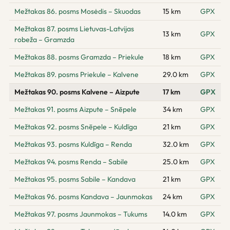
Mežtakas 86. posms Mosėdis – Skuodas
15 km
GPX
Mežtakas 87. posms Lietuvas-Latvijas
13 km
GPX
robeža – Gramzda
Mežtakas 88. posms Gramzda – Priekule
18 km
GPX
Mežtakas 89. posms Priekule – Kalvene
29.0 km
GPX
Mežtakas 90. posms Kalvene – Aizpute
17 km
GPX
Mežtakas 91. posms Aizpute – Snēpele
34 km
GPX
Mežtakas 92. posms Snēpele – Kuldīga
21 km
GPX
Mežtakas 93. posms Kuldīga – Renda
32.0 km
GPX
Mežtakas 94. posms Renda – Sabile
25.0 km
GPX
Mežtakas 95. posms Sabile – Kandava
21 km
GPX
Mežtakas 96. posms Kandava – Jaunmokas
24 km
GPX
Mežtakas 97. posms Jaunmokas – Tukums
14.0 km
GPX