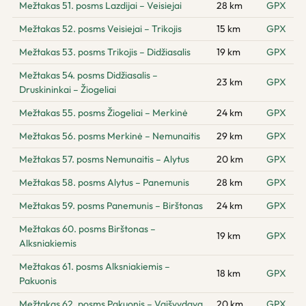
Mežtakas 51. posms Lazdijai – Veisiejai
28 km
GPX
Mežtakas 52. posms Veisiejai – Trikojis
15 km
GPX
Mežtakas 53. posms Trikojis – Didžiasalis
19 km
GPX
Mežtakas 54. posms Didžiasalis –
23 km
GPX
Druskininkai – Žiogeliai
Mežtakas 55. posms Žiogeliai – Merkinė
24 km
GPX
Mežtakas 56. posms Merkinė – Nemunaitis
29 km
GPX
Mežtakas 57. posms Nemunaitis – Alytus
20 km
GPX
Mežtakas 58. posms Alytus – Panemunis
28 km
GPX
Mežtakas 59. posms Panemunis – Birštonas
24 km
GPX
Mežtakas 60. posms Birštonas –
19 km
GPX
Alksniakiemis
Mežtakas 61. posms Alksniakiemis –
18 km
GPX
Pakuonis
Mežtakas 62. posms Pakuonis – Vaišvydava
20 km
GPX