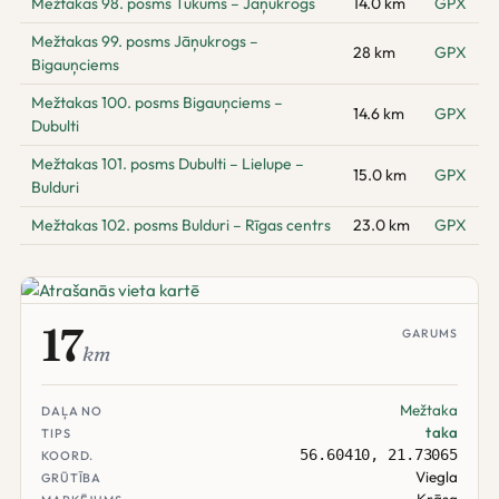
Mežtakas 98. posms Tukums – Jāņukrogs
14.0 km
GPX
Mežtakas 99. posms Jāņukrogs –
28 km
GPX
Bigauņciems
Mežtakas 100. posms Bigauņciems –
14.6 km
GPX
Dubulti
Mežtakas 101. posms Dubulti – Lielupe –
15.0 km
GPX
Bulduri
Mežtakas 102. posms Bulduri – Rīgas centrs
23.0 km
GPX
17
GARUMS
km
Mežtaka
DAĻA NO
taka
TIPS
56.60410, 21.73065
KOORD.
Viegla
GRŪTĪBA