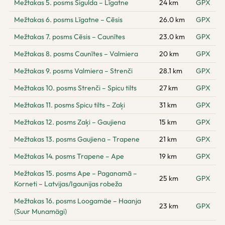
Mežtakas 5. posms Sigulda – Līgatne
24 km
GPX
Mežtakas 6. posms Līgatne – Cēsis
26.0 km
GPX
Mežtakas 7. posms Cēsis – Caunītes
23.0 km
GPX
Mežtakas 8. posms Caunītes – Valmiera
20 km
GPX
Mežtakas 9. posms Valmiera – Strenči
28.1 km
GPX
Mežtakas 10. posms Strenči – Spicu tilts
27 km
GPX
Mežtakas 11. posms Spicu tilts – Zaķi
31 km
GPX
Mežtakas 12. posms Zaķi – Gaujiena
15 km
GPX
Mežtakas 13. posms Gaujiena – Trapene
21 km
GPX
Mežtakas 14. posms Trapene – Ape
19 km
GPX
Mežtakas 15. posms Ape – Paganamā –
25 km
GPX
Korneti – Latvijas/Igaunijas robeža
Mežtakas 16. posms Loogamäe – Haanja
23 km
GPX
(Suur Munamägi)