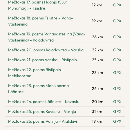
Mežtakas 17. posms Haanja (Suur
12 km
GPX
Munamagi) – Tsiistre
Mežtakas 18. posms Tsiistre – Vana-
19 km
GPX
Vastseliina
Mežtakas 19. posms Vanavastselīna (Vana-
26 km
GPX
Vastseliina) – Kolodavitsa
Mežtakas 20. posms Kolodavitsa – Värska
22 km
GPX
Mežtakas 21. posms Värska – Ristipalo
25 km
GPX
Mežtakas 22. posms Ristipalo –
23 km
GPX
Mehikoorma
Mežtakas 23. posms Mehikoorma –
26 km
GPX
Lääniste
Mežtakas 24. posms Lääniste – Kavastu
20 km
GPX
Mežtakas 25. posms Kavastu – Varnja
31 km
GPX
Mežtakas 26. posms Varnja – Alatskivi
19 km
GPX