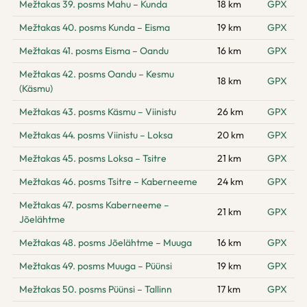
Mežtakas 39. posms Mahu – Kunda
18 km
GPX
Mežtakas 40. posms Kunda – Eisma
19 km
GPX
Mežtakas 41. posms Eisma – Oandu
16 km
GPX
Mežtakas 42. posms Oandu – Kesmu
18 km
GPX
(Käsmu)
Mežtakas 43. posms Käsmu – Viinistu
26 km
GPX
Mežtakas 44. posms Viinistu – Loksa
20 km
GPX
Mežtakas 45. posms Loksa – Tsitre
21 km
GPX
Mežtakas 46. posms Tsitre – Kaberneeme
24 km
GPX
Mežtakas 47. posms Kaberneeme –
21 km
GPX
Jõelähtme
Mežtakas 48. posms Jõelähtme – Muuga
16 km
GPX
Mežtakas 49. posms Muuga – Püünsi
19 km
GPX
Mežtakas 50. posms Püünsi – Tallinn
17 km
GPX