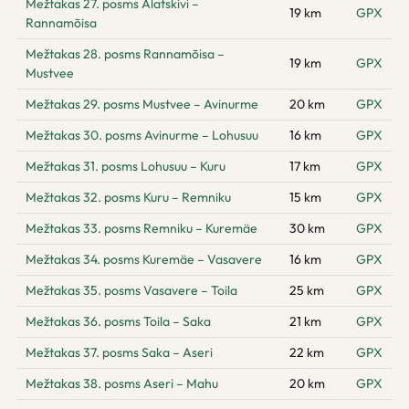
Mežtakas 27. posms Alatskivi –
19 km
GPX
Rannamõisa
Mežtakas 28. posms Rannamõisa –
19 km
GPX
Mustvee
Mežtakas 29. posms Mustvee – Avinurme
20 km
GPX
Mežtakas 30. posms Avinurme – Lohusuu
16 km
GPX
Mežtakas 31. posms Lohusuu – Kuru
17 km
GPX
Mežtakas 32. posms Kuru – Remniku
15 km
GPX
Mežtakas 33. posms Remniku – Kuremäe
30 km
GPX
Mežtakas 34. posms Kuremäe – Vasavere
16 km
GPX
Mežtakas 35. posms Vasavere – Toila
25 km
GPX
Mežtakas 36. posms Toila – Saka
21 km
GPX
Mežtakas 37. posms Saka – Aseri
22 km
GPX
Mežtakas 38. posms Aseri – Mahu
20 km
GPX