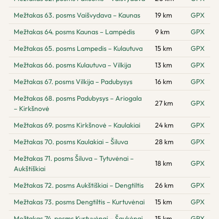
Mežtakas 63. posms Vaišvydava – Kaunas
19 km
GPX
Mežtakas 64. posms Kaunas – Lampėdis
9 km
GPX
Mežtakas 65. posms Lampedis – Kulautuva
15 km
GPX
Mežtakas 66. posms Kulautuva – Vilkija
13 km
GPX
Mežtakas 67. posms Vilkija – Padubysys
16 km
GPX
Mežtakas 68. posms Padubysys – Ariogala
27 km
GPX
– Kirkšnovė
Mežtakas 69. posms Kirkšnovė – Kaulakiai
24 km
GPX
Mežtakas 70. posms Kaulakiai – Šiluva
28 km
GPX
Mežtakas 71. posms Šiluva – Tytuvėnai –
18 km
GPX
Aukštiškiai
Mežtakas 72. posms Aukštiškiai – Dengtiltis
26 km
GPX
Mežtakas 73. posms Dengtiltis – Kurtuvėnai
15 km
GPX
Mežtakas 74. posms Kurtuvėnai – Šaukėnai
15 km
GPX