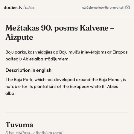
/
dodies.lv
takas
uzlāde
meteo
vēsture
raksti
Mežtakas 90. posms Kalvene –
Aizpute
Boju parks, kas veidojies ap Boju muižu ir ievērojams ar Eiropas
baltegļu Abies alba stādījumiem.
Description in english
The Boju Park, which has developed around the Boju Manor, is
notable for its plantations of the European white fir Abies
alba.
Tuvumā
5 km rādiusā · pikniki un torņi