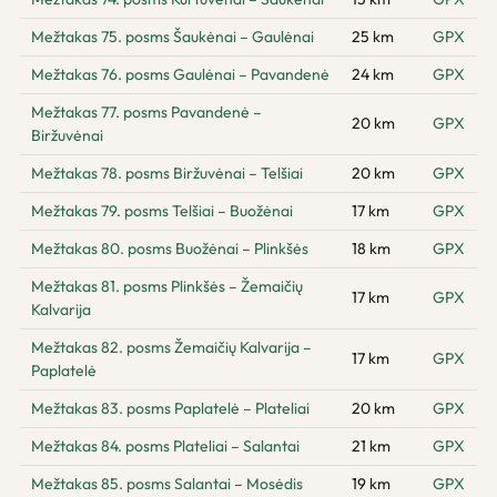
Mežtakas 75. posms Šaukėnai – Gaulėnai
25 km
GPX
Mežtakas 76. posms Gaulėnai – Pavandenė
24 km
GPX
Mežtakas 77. posms Pavandenė –
20 km
GPX
Biržuvėnai
Mežtakas 78. posms Biržuvėnai – Telšiai
20 km
GPX
Mežtakas 79. posms Telšiai – Buožėnai
17 km
GPX
Mežtakas 80. posms Buožėnai – Plinkšės
18 km
GPX
Mežtakas 81. posms Plinkšės – Žemaičių
17 km
GPX
Kalvarija
Mežtakas 82. posms Žemaičių Kalvarija –
17 km
GPX
Paplatelė
Mežtakas 83. posms Paplatelė – Plateliai
20 km
GPX
Mežtakas 84. posms Plateliai – Salantai
21 km
GPX
Mežtakas 85. posms Salantai – Mosėdis
19 km
GPX