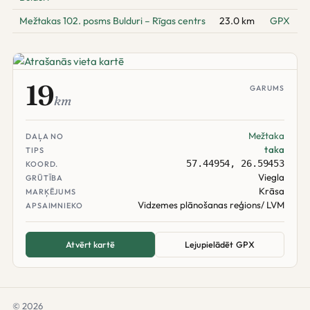
Mežtakas 102. posms Bulduri – Rīgas centrs
23.0 km
GPX
19
GARUMS
km
Mežtaka
DAĻA NO
taka
TIPS
57.44954, 26.59453
KOORD.
Viegla
GRŪTĪBA
Krāsa
MARĶĒJUMS
Vidzemes plānošanas reģions/ LVM
APSAIMNIEKO
Atvērt kartē
Lejupielādēt GPX
© 2026