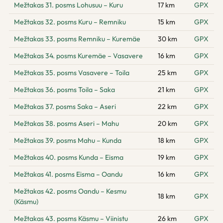
Mežtakas 31. posms Lohusuu – Kuru
17 km
GPX
Mežtakas 32. posms Kuru – Remniku
15 km
GPX
Mežtakas 33. posms Remniku – Kuremäe
30 km
GPX
Mežtakas 34. posms Kuremäe – Vasavere
16 km
GPX
Mežtakas 35. posms Vasavere – Toila
25 km
GPX
Mežtakas 36. posms Toila – Saka
21 km
GPX
Mežtakas 37. posms Saka – Aseri
22 km
GPX
Mežtakas 38. posms Aseri – Mahu
20 km
GPX
Mežtakas 39. posms Mahu – Kunda
18 km
GPX
Mežtakas 40. posms Kunda – Eisma
19 km
GPX
Mežtakas 41. posms Eisma – Oandu
16 km
GPX
Mežtakas 42. posms Oandu – Kesmu
18 km
GPX
(Käsmu)
Mežtakas 43. posms Käsmu – Viinistu
26 km
GPX