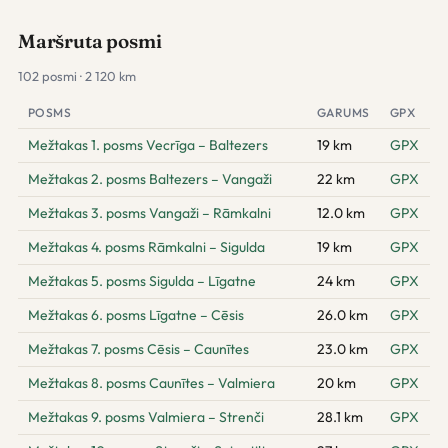
Maršruta posmi
102 posmi · 2 120 km
POSMS
GARUMS
GPX
Mežtakas 1. posms Vecrīga – Baltezers
19 km
GPX
Mežtakas 2. posms Baltezers – Vangaži
22 km
GPX
Mežtakas 3. posms Vangaži – Rāmkalni
12.0 km
GPX
Mežtakas 4. posms Rāmkalni – Sigulda
19 km
GPX
Mežtakas 5. posms Sigulda – Līgatne
24 km
GPX
Mežtakas 6. posms Līgatne – Cēsis
26.0 km
GPX
Mežtakas 7. posms Cēsis – Caunītes
23.0 km
GPX
Mežtakas 8. posms Caunītes – Valmiera
20 km
GPX
Mežtakas 9. posms Valmiera – Strenči
28.1 km
GPX