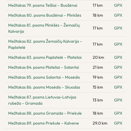
Mežtakas 79. posms Telšiai – Buožėnai
17 km
GPX
Mežtakas 80. posms Buožėnai – Plinkšės
18 km
GPX
Mežtakas 81. posms Plinkšės – Žemaičių
17 km
GPX
Kalvarija
Mežtakas 82. posms Žemaičių Kalvarija –
17 km
GPX
Paplatelė
Mežtakas 83. posms Paplatelė – Plateliai
20 km
GPX
Mežtakas 84. posms Plateliai – Salantai
21 km
GPX
Mežtakas 85. posms Salantai – Mosėdis
19 km
GPX
Mežtakas 86. posms Mosėdis – Skuodas
15 km
GPX
Mežtakas 87. posms Lietuvas-Latvijas
13 km
GPX
robeža – Gramzda
Mežtakas 88. posms Gramzda – Priekule
18 km
GPX
Mežtakas 89. posms Priekule – Kalvene
29.0 km
GPX