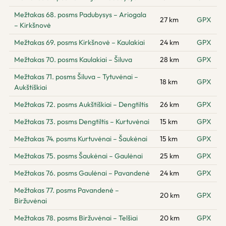
Mežtakas 68. posms Padubysys – Ariogala
27 km
GPX
– Kirkšnovė
Mežtakas 69. posms Kirkšnovė – Kaulakiai
24 km
GPX
Mežtakas 70. posms Kaulakiai – Šiluva
28 km
GPX
Mežtakas 71. posms Šiluva – Tytuvėnai –
18 km
GPX
Aukštiškiai
Mežtakas 72. posms Aukštiškiai – Dengtiltis
26 km
GPX
Mežtakas 73. posms Dengtiltis – Kurtuvėnai
15 km
GPX
Mežtakas 74. posms Kurtuvėnai – Šaukėnai
15 km
GPX
Mežtakas 75. posms Šaukėnai – Gaulėnai
25 km
GPX
Mežtakas 76. posms Gaulėnai – Pavandenė
24 km
GPX
Mežtakas 77. posms Pavandenė –
20 km
GPX
Biržuvėnai
Mežtakas 78. posms Biržuvėnai – Telšiai
20 km
GPX