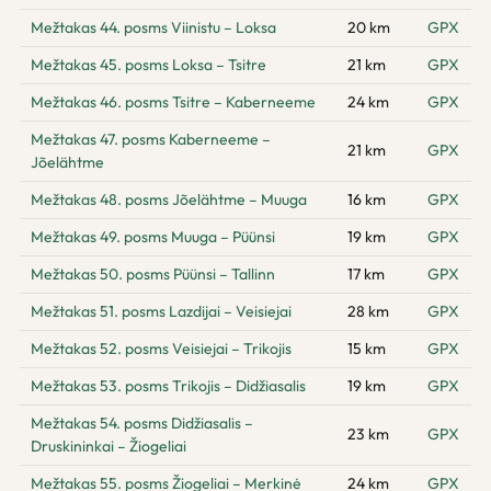
Mežtakas 44. posms Viinistu – Loksa
20 km
GPX
Mežtakas 45. posms Loksa – Tsitre
21 km
GPX
Mežtakas 46. posms Tsitre – Kaberneeme
24 km
GPX
Mežtakas 47. posms Kaberneeme –
21 km
GPX
Jõelähtme
Mežtakas 48. posms Jõelähtme – Muuga
16 km
GPX
Mežtakas 49. posms Muuga – Püünsi
19 km
GPX
Mežtakas 50. posms Püünsi – Tallinn
17 km
GPX
Mežtakas 51. posms Lazdijai – Veisiejai
28 km
GPX
Mežtakas 52. posms Veisiejai – Trikojis
15 km
GPX
Mežtakas 53. posms Trikojis – Didžiasalis
19 km
GPX
Mežtakas 54. posms Didžiasalis –
23 km
GPX
Druskininkai – Žiogeliai
Mežtakas 55. posms Žiogeliai – Merkinė
24 km
GPX