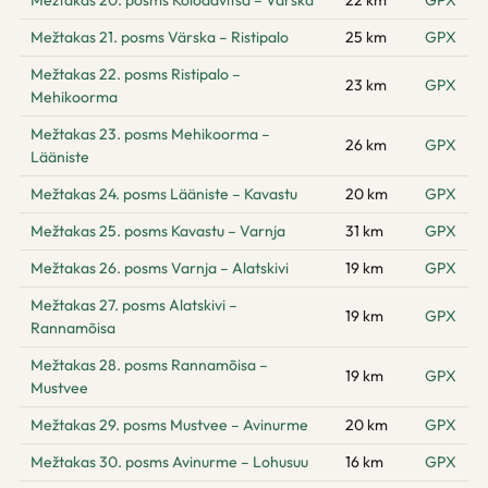
Mežtakas 20. posms Kolodavitsa – Värska
22 km
GPX
Mežtakas 21. posms Värska – Ristipalo
25 km
GPX
Mežtakas 22. posms Ristipalo –
23 km
GPX
Mehikoorma
Mežtakas 23. posms Mehikoorma –
26 km
GPX
Lääniste
Mežtakas 24. posms Lääniste – Kavastu
20 km
GPX
Mežtakas 25. posms Kavastu – Varnja
31 km
GPX
Mežtakas 26. posms Varnja – Alatskivi
19 km
GPX
Mežtakas 27. posms Alatskivi –
19 km
GPX
Rannamõisa
Mežtakas 28. posms Rannamõisa –
19 km
GPX
Mustvee
Mežtakas 29. posms Mustvee – Avinurme
20 km
GPX
Mežtakas 30. posms Avinurme – Lohusuu
16 km
GPX