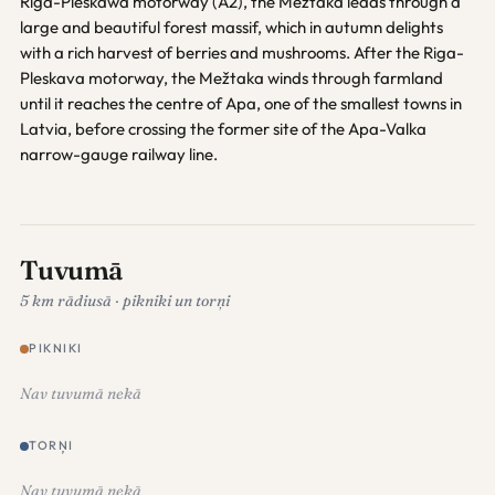
Riga-Pleskawa motorway (A2), the Mežtaka leads through a
large and beautiful forest massif, which in autumn delights
with a rich harvest of berries and mushrooms. After the Riga-
Pleskava motorway, the Mežtaka winds through farmland
until it reaches the centre of Apa, one of the smallest towns in
Latvia, before crossing the former site of the Apa-Valka
narrow-gauge railway line.
Tuvumā
5 km rādiusā · pikniki un torņi
PIKNIKI
Nav tuvumā nekā
TORŅI
Nav tuvumā nekā