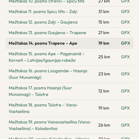
Mežtakas 10. posms Strenči – Spicu tilts
27 km
GPX
Mežtakas 11. posms Spicu tilts – Zaķi
31 km
GPX
Mežtakas 12. posms Zaķi – Gaujiena
15 km
GPX
Mežtakas 13. posms Gaujiena – Trapene
21 km
GPX
Mežtakas 14. posms Trapene – Ape
19 km
GPX
Mežtakas 15. posms Ape – Paganamā –
25 km
GPX
Korneti – Latvijas/Igaunijas robeža
Mežtakas 16. posms Loogamäe – Haanja
23 km
GPX
(Suur Munamägi)
Mežtakas 17. posms Haanja (Suur
12 km
GPX
Munamagi) – Tsiistre
Mežtakas 18. posms Tsiistre – Vana-
19 km
GPX
Vastseliina
Mežtakas 19. posms Vanavastselīna (Vana-
26 km
GPX
Vastseliina) – Kolodavitsa