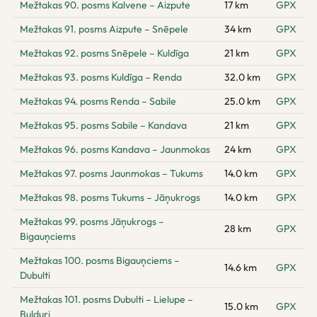
Mežtakas 90. posms Kalvene – Aizpute
17 km
GPX
Mežtakas 91. posms Aizpute – Snēpele
34 km
GPX
Mežtakas 92. posms Snēpele – Kuldīga
21 km
GPX
Mežtakas 93. posms Kuldīga – Renda
32.0 km
GPX
Mežtakas 94. posms Renda – Sabile
25.0 km
GPX
Mežtakas 95. posms Sabile – Kandava
21 km
GPX
Mežtakas 96. posms Kandava – Jaunmokas
24 km
GPX
Mežtakas 97. posms Jaunmokas – Tukums
14.0 km
GPX
Mežtakas 98. posms Tukums – Jāņukrogs
14.0 km
GPX
Mežtakas 99. posms Jāņukrogs –
28 km
GPX
Bigauņciems
Mežtakas 100. posms Bigauņciems –
14.6 km
GPX
Dubulti
Mežtakas 101. posms Dubulti – Lielupe –
15.0 km
GPX
Bulduri