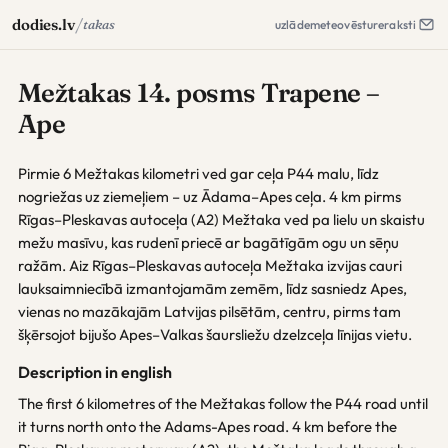
/
dodies.lv
takas
uzlāde
meteo
vēsture
raksti
Mežtakas 14. posms Trapene –
Ape
Pirmie 6 Mežtakas kilometri ved gar ceļa P44 malu, līdz
nogriežas uz ziemeļiem – uz Ādama–Apes ceļa. 4 km pirms
Rīgas–Pleskavas autoceļa (A2) Mežtaka ved pa lielu un skaistu
mežu masīvu, kas rudenī priecē ar bagātīgām ogu un sēņu
ražām. Aiz Rīgas–Pleskavas autoceļa Mežtaka izvijas cauri
lauksaimniecībā izmantojamām zemēm, līdz sasniedz Apes,
vienas no mazākajām Latvijas pilsētām, centru, pirms tam
šķērsojot bijušo Apes–Valkas šaursliežu dzelzceļa līnijas vietu.
Description in english
The first 6 kilometres of the Mežtakas follow the P44 road until
it turns north onto the Adams-Apes road. 4 km before the