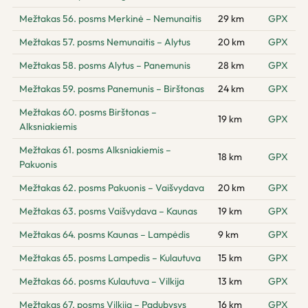
Mežtakas 56. posms Merkinė – Nemunaitis
29 km
GPX
Mežtakas 57. posms Nemunaitis – Alytus
20 km
GPX
Mežtakas 58. posms Alytus – Panemunis
28 km
GPX
Mežtakas 59. posms Panemunis – Birštonas
24 km
GPX
Mežtakas 60. posms Birštonas –
19 km
GPX
Alksniakiemis
Mežtakas 61. posms Alksniakiemis –
18 km
GPX
Pakuonis
Mežtakas 62. posms Pakuonis – Vaišvydava
20 km
GPX
Mežtakas 63. posms Vaišvydava – Kaunas
19 km
GPX
Mežtakas 64. posms Kaunas – Lampėdis
9 km
GPX
Mežtakas 65. posms Lampedis – Kulautuva
15 km
GPX
Mežtakas 66. posms Kulautuva – Vilkija
13 km
GPX
Mežtakas 67. posms Vilkija – Padubysys
16 km
GPX