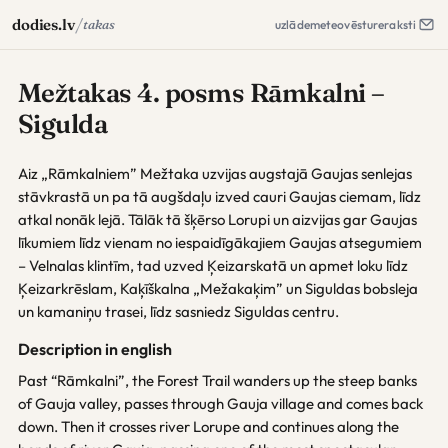
/
dodies.lv
takas
uzlāde
meteo
vēsture
raksti
Mežtakas 4. posms Rāmkalni –
Sigulda
Aiz „Rāmkalniem” Mežtaka uzvijas augstajā Gaujas senlejas
stāvkrastā un pa tā augšdaļu izved cauri Gaujas ciemam, līdz
atkal nonāk lejā. Tālāk tā šķērso Lorupi un aizvijas gar Gaujas
līkumiem līdz vienam no iespaidīgākajiem Gaujas atsegumiem
– Velnalas klintīm, tad uzved Ķeizarskatā un apmet loku līdz
Ķeizarkrēslam, Kaķīškalna „Mežakaķim” un Siguldas bobsleja
un kamaniņu trasei, līdz sasniedz Siguldas centru.
Description in english
Past “Rāmkalni”, the Forest Trail wanders up the steep banks
of Gauja valley, passes through Gauja village and comes back
down. Then it crosses river Lorupe and continues along the