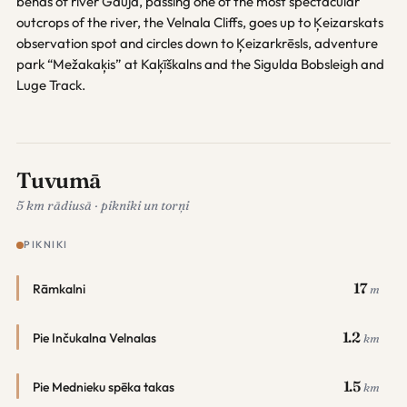
bends of river Gauja, passing one of the most spectacular
outcrops of the river, the Velnala Cliffs, goes up to Ķeizarskats
observation spot and circles down to Ķeizarkrēsls, adventure
park “Mežakaķis” at Kaķīškalns and the Sigulda Bobsleigh and
Luge Track.
Tuvumā
5 km rādiusā · pikniki un torņi
PIKNIKI
17
Rāmkalni
m
1.2
Pie Inčukalna Velnalas
km
1.5
Pie Mednieku spēka takas
km