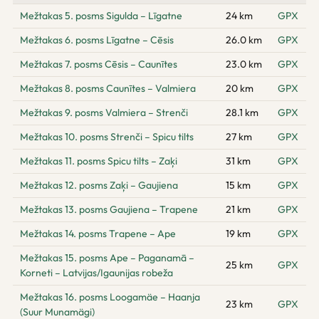
Mežtakas 5. posms Sigulda – Līgatne
24 km
GPX
Mežtakas 6. posms Līgatne – Cēsis
26.0 km
GPX
Mežtakas 7. posms Cēsis – Caunītes
23.0 km
GPX
Mežtakas 8. posms Caunītes – Valmiera
20 km
GPX
Mežtakas 9. posms Valmiera – Strenči
28.1 km
GPX
Mežtakas 10. posms Strenči – Spicu tilts
27 km
GPX
Mežtakas 11. posms Spicu tilts – Zaķi
31 km
GPX
Mežtakas 12. posms Zaķi – Gaujiena
15 km
GPX
Mežtakas 13. posms Gaujiena – Trapene
21 km
GPX
Mežtakas 14. posms Trapene – Ape
19 km
GPX
Mežtakas 15. posms Ape – Paganamā –
25 km
GPX
Korneti – Latvijas/Igaunijas robeža
Mežtakas 16. posms Loogamäe – Haanja
23 km
GPX
(Suur Munamägi)