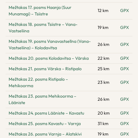
Mežtakas 17. posms Haanja (Suur
12 km
GPX
Munamagi) – Tsiistre
Mežtakas 18. posms Tsiistre – Vana-
19 km
GPX
Vastseliina
Mežtakas 19. posms Vanavastselīna (Vana-
26 km
GPX
Vastseliina) – Kolodavitsa
Mežtakas 20. posms Kolodavitsa – Värska
22 km
GPX
Mežtakas 21. posms Värska – Ristipalo
25 km
GPX
Mežtakas 22. posms Ristipalo –
23 km
GPX
Mehikoorma
Mežtakas 23. posms Mehikoorma –
26 km
GPX
Lääniste
Mežtakas 24. posms Lääniste – Kavastu
20 km
GPX
Mežtakas 25. posms Kavastu – Varnja
31 km
GPX
Mežtakas 26. posms Varnja – Alatskivi
19 km
GPX