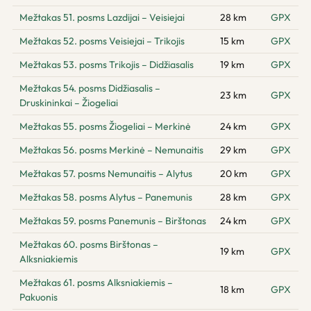
Mežtakas 51. posms Lazdijai – Veisiejai
28 km
GPX
Mežtakas 52. posms Veisiejai – Trikojis
15 km
GPX
Mežtakas 53. posms Trikojis – Didžiasalis
19 km
GPX
Mežtakas 54. posms Didžiasalis –
23 km
GPX
Druskininkai – Žiogeliai
Mežtakas 55. posms Žiogeliai – Merkinė
24 km
GPX
Mežtakas 56. posms Merkinė – Nemunaitis
29 km
GPX
Mežtakas 57. posms Nemunaitis – Alytus
20 km
GPX
Mežtakas 58. posms Alytus – Panemunis
28 km
GPX
Mežtakas 59. posms Panemunis – Birštonas
24 km
GPX
Mežtakas 60. posms Birštonas –
19 km
GPX
Alksniakiemis
Mežtakas 61. posms Alksniakiemis –
18 km
GPX
Pakuonis