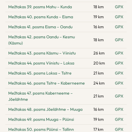
Mežtakas 39. posms Mahu – Kunda
18 km
GPX
Mežtakas 40. posms Kunda – Eisma
19 km
GPX
Mežtakas 41. posms Eisma – Oandu
16 km
GPX
Mežtakas 42. posms Oandu – Kesmu
18 km
GPX
(Käsmu)
Mežtakas 43. posms Käsmu – Viinistu
26 km
GPX
Mežtakas 44. posms Viinistu – Loksa
20 km
GPX
Mežtakas 45. posms Loksa – Tsitre
21 km
GPX
Mežtakas 46. posms Tsitre – Kaberneeme
24 km
GPX
Mežtakas 47. posms Kaberneeme –
21 km
GPX
Jõelähtme
Mežtakas 48. posms Jõelähtme – Muuga
16 km
GPX
Mežtakas 49. posms Muuga – Püünsi
19 km
GPX
Mežtakas 50. posms Püünsi – Tallinn
17 km
GPX