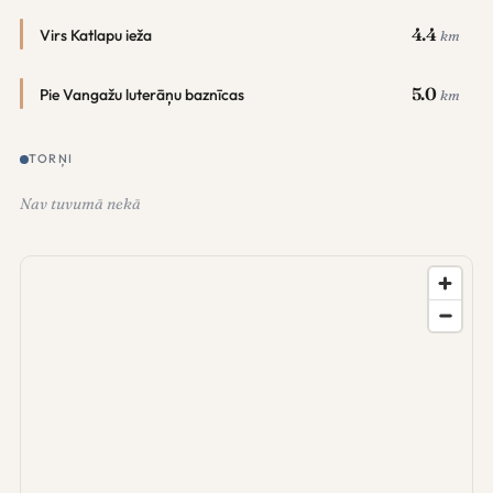
4.4
Virs Katlapu ieža
km
5.0
Pie Vangažu luterāņu baznīcas
km
TORŅI
Nav tuvumā nekā