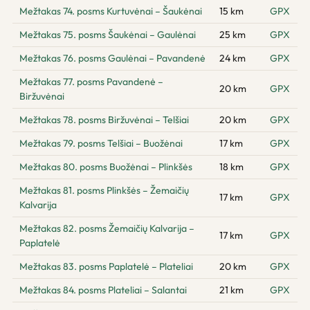
Mežtakas 74. posms Kurtuvėnai – Šaukėnai
15 km
GPX
Mežtakas 75. posms Šaukėnai – Gaulėnai
25 km
GPX
Mežtakas 76. posms Gaulėnai – Pavandenė
24 km
GPX
Mežtakas 77. posms Pavandenė –
20 km
GPX
Biržuvėnai
Mežtakas 78. posms Biržuvėnai – Telšiai
20 km
GPX
Mežtakas 79. posms Telšiai – Buožėnai
17 km
GPX
Mežtakas 80. posms Buožėnai – Plinkšės
18 km
GPX
Mežtakas 81. posms Plinkšės – Žemaičių
17 km
GPX
Kalvarija
Mežtakas 82. posms Žemaičių Kalvarija –
17 km
GPX
Paplatelė
Mežtakas 83. posms Paplatelė – Plateliai
20 km
GPX
Mežtakas 84. posms Plateliai – Salantai
21 km
GPX