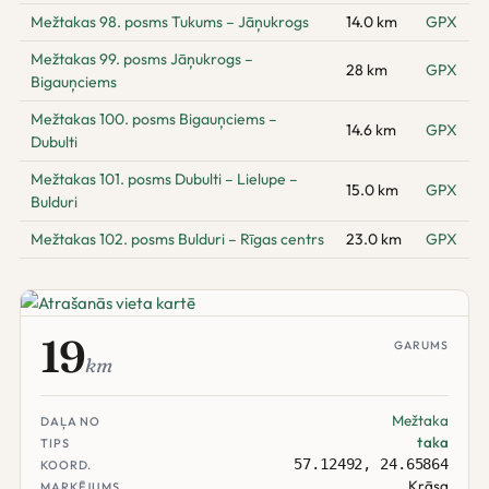
Mežtakas 98. posms Tukums – Jāņukrogs
14.0 km
GPX
Mežtakas 99. posms Jāņukrogs –
28 km
GPX
Bigauņciems
Mežtakas 100. posms Bigauņciems –
14.6 km
GPX
Dubulti
Mežtakas 101. posms Dubulti – Lielupe –
15.0 km
GPX
Bulduri
Mežtakas 102. posms Bulduri – Rīgas centrs
23.0 km
GPX
19
GARUMS
km
Mežtaka
DAĻA NO
taka
TIPS
57.12492, 24.65864
KOORD.
Krāsa
MARĶĒJUMS