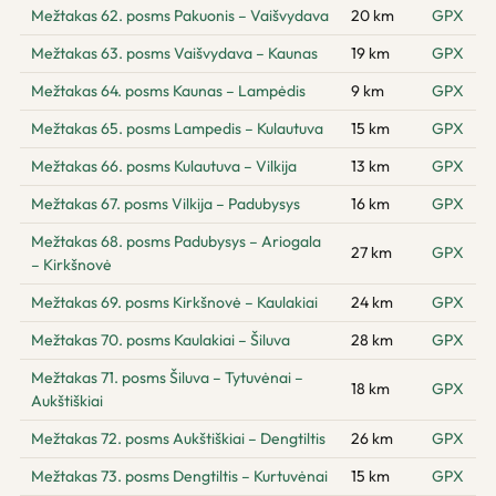
Mežtakas 62. posms Pakuonis – Vaišvydava
20 km
GPX
Mežtakas 63. posms Vaišvydava – Kaunas
19 km
GPX
Mežtakas 64. posms Kaunas – Lampėdis
9 km
GPX
Mežtakas 65. posms Lampedis – Kulautuva
15 km
GPX
Mežtakas 66. posms Kulautuva – Vilkija
13 km
GPX
Mežtakas 67. posms Vilkija – Padubysys
16 km
GPX
Mežtakas 68. posms Padubysys – Ariogala
27 km
GPX
– Kirkšnovė
Mežtakas 69. posms Kirkšnovė – Kaulakiai
24 km
GPX
Mežtakas 70. posms Kaulakiai – Šiluva
28 km
GPX
Mežtakas 71. posms Šiluva – Tytuvėnai –
18 km
GPX
Aukštiškiai
Mežtakas 72. posms Aukštiškiai – Dengtiltis
26 km
GPX
Mežtakas 73. posms Dengtiltis – Kurtuvėnai
15 km
GPX