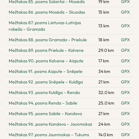
Mežtakas 85. posms Salantai – Mosėdis
19 km
GPX
Mežtakas 86. posms Mosėdis – Skuodas
15 km
GPX
Mežtakas 87. posms Lietuvas-Latvijas
13 km
GPX
robeža – Gramzda
Mežtakas 88. posms Gramzda – Priekule
18 km
GPX
Mežtakas 89. posms Priekule – Kalvene
29.0 km
GPX
Mežtakas 90. posms Kalvene – Aizpute
17 km
GPX
Mežtakas 91. posms Aizpute – Snēpele
34 km
GPX
Mežtakas 92. posms Snēpele – Kuldīga
21 km
GPX
Mežtakas 93. posms Kuldīga – Renda
32.0 km
GPX
Mežtakas 94. posms Renda – Sabile
25.0 km
GPX
Mežtakas 95. posms Sabile – Kandava
21 km
GPX
Mežtakas 96. posms Kandava – Jaunmokas
24 km
GPX
Mežtakas 97. posms Jaunmokas – Tukums
14.0 km
GPX