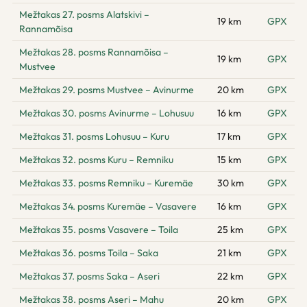
Mežtakas 27. posms Alatskivi –
19 km
GPX
Rannamõisa
Mežtakas 28. posms Rannamõisa –
19 km
GPX
Mustvee
Mežtakas 29. posms Mustvee – Avinurme
20 km
GPX
Mežtakas 30. posms Avinurme – Lohusuu
16 km
GPX
Mežtakas 31. posms Lohusuu – Kuru
17 km
GPX
Mežtakas 32. posms Kuru – Remniku
15 km
GPX
Mežtakas 33. posms Remniku – Kuremäe
30 km
GPX
Mežtakas 34. posms Kuremäe – Vasavere
16 km
GPX
Mežtakas 35. posms Vasavere – Toila
25 km
GPX
Mežtakas 36. posms Toila – Saka
21 km
GPX
Mežtakas 37. posms Saka – Aseri
22 km
GPX
Mežtakas 38. posms Aseri – Mahu
20 km
GPX