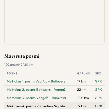
Maršruta posmi
102 posmi · 2 120 km
POSMS
GARUMS
GPX
Mežtakas 1. posms Vecrīga – Baltezers
19 km
GPX
Mežtakas 2. posms Baltezers – Vangaži
22 km
GPX
Mežtakas 3. posms Vangaži – Rāmkalni
12.0 km
GPX
Mežtakas 4. posms Rāmkalni – Sigulda
19 km
GPX