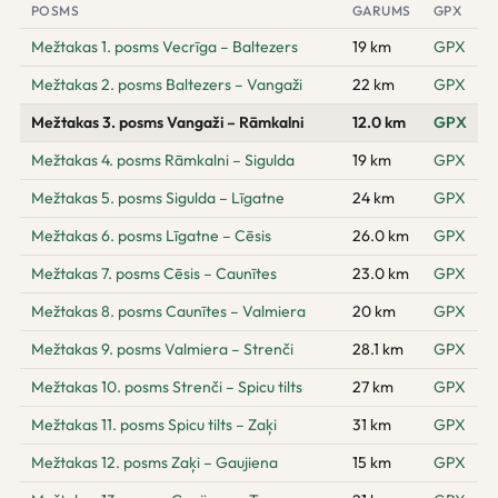
POSMS
GARUMS
GPX
Mežtakas 1. posms Vecrīga – Baltezers
19 km
GPX
Mežtakas 2. posms Baltezers – Vangaži
22 km
GPX
Mežtakas 3. posms Vangaži – Rāmkalni
12.0 km
GPX
Mežtakas 4. posms Rāmkalni – Sigulda
19 km
GPX
Mežtakas 5. posms Sigulda – Līgatne
24 km
GPX
Mežtakas 6. posms Līgatne – Cēsis
26.0 km
GPX
Mežtakas 7. posms Cēsis – Caunītes
23.0 km
GPX
Mežtakas 8. posms Caunītes – Valmiera
20 km
GPX
Mežtakas 9. posms Valmiera – Strenči
28.1 km
GPX
Mežtakas 10. posms Strenči – Spicu tilts
27 km
GPX
Mežtakas 11. posms Spicu tilts – Zaķi
31 km
GPX
Mežtakas 12. posms Zaķi – Gaujiena
15 km
GPX