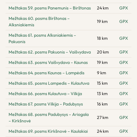
Mežtakas 59. posms Panemunis – Birštonas
24 km
GPX
Mežtakas 60. posms Birštonas –
19 km
GPX
Alksniakiemis
Mežtakas 61. posms Alksniakiemis –
18 km
GPX
Pakuonis
Mežtakas 62. posms Pakuonis – Vaišvydava
20 km
GPX
Mežtakas 63. posms Vaišvydava – Kaunas
19 km
GPX
Mežtakas 64. posms Kaunas – Lampėdis
9 km
GPX
Mežtakas 65. posms Lampedis – Kulautuva
15 km
GPX
Mežtakas 66. posms Kulautuva – Vilkija
13 km
GPX
Mežtakas 67. posms Vilkija – Padubysys
16 km
GPX
Mežtakas 68. posms Padubysys – Ariogala
27 km
GPX
– Kirkšnovė
Mežtakas 69. posms Kirkšnovė – Kaulakiai
24 km
GPX