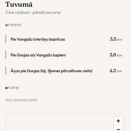
Tuvumā
5 km rādiusā · pikniki un torņi
PIKNIKI
3.5
Pie Vangažu luterāņu baznīcas
km
3.9
Pie Gaujas aiz Vangažu kapiem
km
4.2
Āņos pie Gaujas (bij. Iļķenes pārceltuves vieta)
km
TORŅI
Nav tuvumā nekā