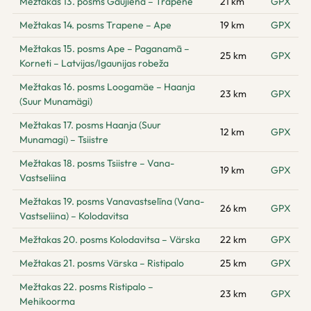
Mežtakas 13. posms Gaujiena – Trapene
21 km
GPX
Mežtakas 14. posms Trapene – Ape
19 km
GPX
Mežtakas 15. posms Ape – Paganamā –
25 km
GPX
Korneti – Latvijas/Igaunijas robeža
Mežtakas 16. posms Loogamäe – Haanja
23 km
GPX
(Suur Munamägi)
Mežtakas 17. posms Haanja (Suur
12 km
GPX
Munamagi) – Tsiistre
Mežtakas 18. posms Tsiistre – Vana-
19 km
GPX
Vastseliina
Mežtakas 19. posms Vanavastselīna (Vana-
26 km
GPX
Vastseliina) – Kolodavitsa
Mežtakas 20. posms Kolodavitsa – Värska
22 km
GPX
Mežtakas 21. posms Värska – Ristipalo
25 km
GPX
Mežtakas 22. posms Ristipalo –
23 km
GPX
Mehikoorma