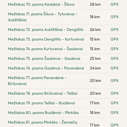
Mežtakas 70. posms Kaulakiai – Šiluva
28 km
GPX
Mežtakas 71. posms Šiluva – Tytuvėnai –
18 km
GPX
Aukštiškiai
Mežtakas 72. posms Aukštiškiai – Dengtiltis
26 km
GPX
Mežtakas 73. posms Dengtiltis – Kurtuvėnai
15 km
GPX
Mežtakas 74. posms Kurtuvėnai – Šaukėnai
15 km
GPX
Mežtakas 75. posms Šaukėnai – Gaulėnai
25 km
GPX
Mežtakas 76. posms Gaulėnai – Pavandenė
24 km
GPX
Mežtakas 77. posms Pavandenė –
20 km
GPX
Biržuvėnai
Mežtakas 78. posms Biržuvėnai – Telšiai
20 km
GPX
Mežtakas 79. posms Telšiai – Buožėnai
17 km
GPX
Mežtakas 80. posms Buožėnai – Plinkšės
18 km
GPX
Mežtakas 81. posms Plinkšės – Žemaičių
17 km
GPX