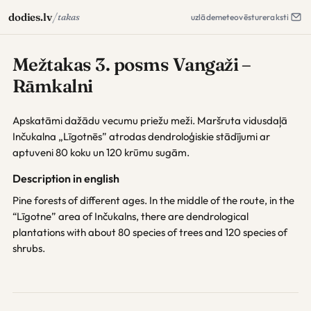
/
dodies.lv
takas
uzlāde
meteo
vēsture
raksti
Mežtakas 3. posms Vangaži –
Rāmkalni
Apskatāmi dažādu vecumu priežu meži. Maršruta vidusdaļā
Inčukalna „Līgotnēs” atrodas dendroloģiskie stādījumi ar
aptuveni 80 koku un 120 krūmu sugām.
Description in english
Pine forests of different ages. In the middle of the route, in the
“Līgotne” area of Inčukalns, there are dendrological
plantations with about 80 species of trees and 120 species of
shrubs.