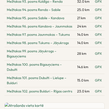
Mežtakas 93. posms Kuldīga – Renda
32.0 km
GPX
Mežtakas 94. posms Renda – Sabile
25.0 km
GPX
Mežtakas 95. posms Sabile – Kandava
21 km
GPX
Mežtakas 96. posms Kandava – Jaunmokas
24 km
GPX
Mežtakas 97. posms Jaunmokas – Tukums
14.0 km
GPX
Mežtakas 98. posms Tukums – Jāņukrogs
14.0 km
GPX
Mežtakas 99. posms Jāņukrogs –
28 km
GPX
Bigauņciems
Mežtakas 100. posms Bigauņciems –
14.6 km
GPX
Dubulti
Mežtakas 101. posms Dubulti – Lielupe –
15.0 km
GPX
Bulduri
Mežtakas 102. posms Bulduri – Rīgas centrs
23.0 km
GPX