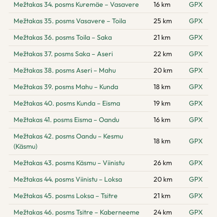
Mežtakas 34. posms Kuremäe – Vasavere
16 km
GPX
Mežtakas 35. posms Vasavere – Toila
25 km
GPX
Mežtakas 36. posms Toila – Saka
21 km
GPX
Mežtakas 37. posms Saka – Aseri
22 km
GPX
Mežtakas 38. posms Aseri – Mahu
20 km
GPX
Mežtakas 39. posms Mahu – Kunda
18 km
GPX
Mežtakas 40. posms Kunda – Eisma
19 km
GPX
Mežtakas 41. posms Eisma – Oandu
16 km
GPX
Mežtakas 42. posms Oandu – Kesmu
18 km
GPX
(Käsmu)
Mežtakas 43. posms Käsmu – Viinistu
26 km
GPX
Mežtakas 44. posms Viinistu – Loksa
20 km
GPX
Mežtakas 45. posms Loksa – Tsitre
21 km
GPX
Mežtakas 46. posms Tsitre – Kaberneeme
24 km
GPX