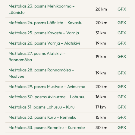
Mežtakas 23. posms Mehikoorma –
26 km
GPX
Lääniste
Mežtakas 24. posms Lääniste – Kavastu
20 km
GPX
Mežtakas 25. posms Kavastu – Varnja
31 km
GPX
Mežtakas 26. posms Varnja – Alatskivi
19 km
GPX
Mežtakas 27. posms Alatskivi –
19 km
GPX
Rannamõisa
Mežtakas 28. posms Rannamõisa –
19 km
GPX
Mustvee
Mežtakas 29. posms Mustvee – Avinurme
20 km
GPX
Mežtakas 30. posms Avinurme – Lohusuu
16 km
GPX
Mežtakas 31. posms Lohusuu – Kuru
17 km
GPX
Mežtakas 32. posms Kuru – Remniku
15 km
GPX
Mežtakas 33. posms Remniku – Kuremäe
30 km
GPX