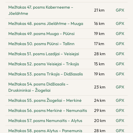
Mežtakas 47. posms Kaberneeme –
21 km
GPX
Jõelähtme
Mežtakas 48. posms Jõelähtme – Muuga
16 km
GPX
Mežtakas 49. posms Muuga – Püünsi
19 km
GPX
Mežtakas 50. posms Püünsi – Tallinn
17 km
GPX
Mežtakas 51. posms Lazdijai – Veisiejai
28 km
GPX
Mežtakas 52. posms Veisiejai – Trikojis
15 km
GPX
Mežtakas 53. posms Trikojis – Didžiasalis
19 km
GPX
Mežtakas 54. posms Didžiasalis –
23 km
GPX
Druskininkai – Žiogeliai
Mežtakas 55. posms Žiogeliai – Merkinė
24 km
GPX
Mežtakas 56. posms Merkinė – Nemunaitis
29 km
GPX
Mežtakas 57. posms Nemunaitis – Alytus
20 km
GPX
Mežtakas 58. posms Alytus – Panemunis
28 km
GPX