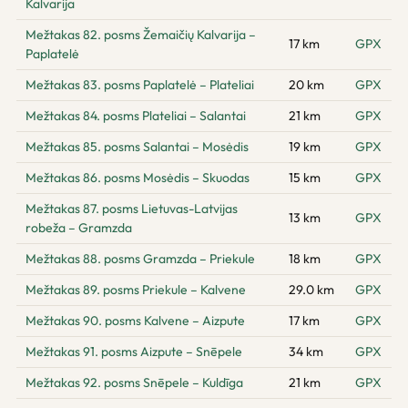
Kalvarija
Mežtakas 82. posms Žemaičių Kalvarija –
17 km
GPX
Paplatelė
Mežtakas 83. posms Paplatelė – Plateliai
20 km
GPX
Mežtakas 84. posms Plateliai – Salantai
21 km
GPX
Mežtakas 85. posms Salantai – Mosėdis
19 km
GPX
Mežtakas 86. posms Mosėdis – Skuodas
15 km
GPX
Mežtakas 87. posms Lietuvas-Latvijas
13 km
GPX
robeža – Gramzda
Mežtakas 88. posms Gramzda – Priekule
18 km
GPX
Mežtakas 89. posms Priekule – Kalvene
29.0 km
GPX
Mežtakas 90. posms Kalvene – Aizpute
17 km
GPX
Mežtakas 91. posms Aizpute – Snēpele
34 km
GPX
Mežtakas 92. posms Snēpele – Kuldīga
21 km
GPX