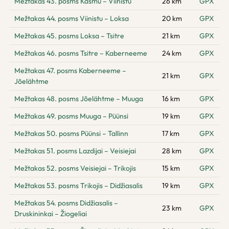
Mežtakas 43. posms Käsmu – Viinistu
26 km
GPX
Mežtakas 44. posms Viinistu – Loksa
20 km
GPX
Mežtakas 45. posms Loksa – Tsitre
21 km
GPX
Mežtakas 46. posms Tsitre – Kaberneeme
24 km
GPX
Mežtakas 47. posms Kaberneeme –
21 km
GPX
Jõelähtme
Mežtakas 48. posms Jõelähtme – Muuga
16 km
GPX
Mežtakas 49. posms Muuga – Püünsi
19 km
GPX
Mežtakas 50. posms Püünsi – Tallinn
17 km
GPX
Mežtakas 51. posms Lazdijai – Veisiejai
28 km
GPX
Mežtakas 52. posms Veisiejai – Trikojis
15 km
GPX
Mežtakas 53. posms Trikojis – Didžiasalis
19 km
GPX
Mežtakas 54. posms Didžiasalis –
23 km
GPX
Druskininkai – Žiogeliai