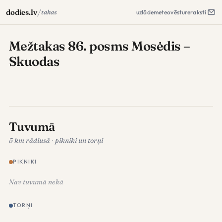
/
dodies.lv
takas
uzlāde
meteo
vēsture
raksti
Mežtakas 86. posms Mosėdis –
Skuodas
Tuvumā
5 km rādiusā · pikniki un torņi
PIKNIKI
Nav tuvumā nekā
TORŅI