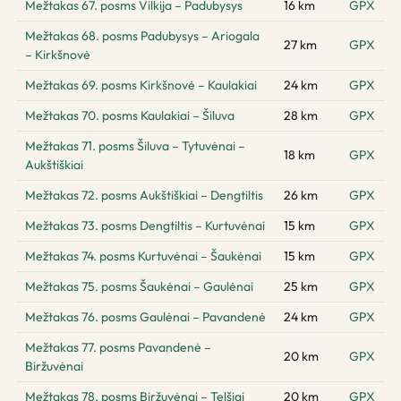
Mežtakas 67. posms Vilkija – Padubysys
16 km
GPX
Mežtakas 68. posms Padubysys – Ariogala
27 km
GPX
– Kirkšnovė
Mežtakas 69. posms Kirkšnovė – Kaulakiai
24 km
GPX
Mežtakas 70. posms Kaulakiai – Šiluva
28 km
GPX
Mežtakas 71. posms Šiluva – Tytuvėnai –
18 km
GPX
Aukštiškiai
Mežtakas 72. posms Aukštiškiai – Dengtiltis
26 km
GPX
Mežtakas 73. posms Dengtiltis – Kurtuvėnai
15 km
GPX
Mežtakas 74. posms Kurtuvėnai – Šaukėnai
15 km
GPX
Mežtakas 75. posms Šaukėnai – Gaulėnai
25 km
GPX
Mežtakas 76. posms Gaulėnai – Pavandenė
24 km
GPX
Mežtakas 77. posms Pavandenė –
20 km
GPX
Biržuvėnai
Mežtakas 78. posms Biržuvėnai – Telšiai
20 km
GPX