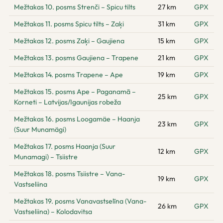
Mežtakas 10. posms Strenči – Spicu tilts
27 km
GPX
Mežtakas 11. posms Spicu tilts – Zaķi
31 km
GPX
Mežtakas 12. posms Zaķi – Gaujiena
15 km
GPX
Mežtakas 13. posms Gaujiena – Trapene
21 km
GPX
Mežtakas 14. posms Trapene – Ape
19 km
GPX
Mežtakas 15. posms Ape – Paganamā –
25 km
GPX
Korneti – Latvijas/Igaunijas robeža
Mežtakas 16. posms Loogamäe – Haanja
23 km
GPX
(Suur Munamägi)
Mežtakas 17. posms Haanja (Suur
12 km
GPX
Munamagi) – Tsiistre
Mežtakas 18. posms Tsiistre – Vana-
19 km
GPX
Vastseliina
Mežtakas 19. posms Vanavastselīna (Vana-
26 km
GPX
Vastseliina) – Kolodavitsa