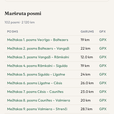
Maršruta posmi
102 posmi · 2 120 km
POSMS
GARUMS
GPX
Mežtakas 1. posms Vecrīga – Baltezers
19 km
GPX
Mežtakas 2. posms Baltezers – Vangaži
22 km
GPX
Mežtakas 3. posms Vangaži – Rāmkalni
12.0 km
GPX
Mežtakas 4. posms Rāmkalni – Sigulda
19 km
GPX
Mežtakas 5. posms Sigulda – Līgatne
24 km
GPX
Mežtakas 6. posms Līgatne – Cēsis
26.0 km
GPX
Mežtakas 7. posms Cēsis – Caunītes
23.0 km
GPX
Mežtakas 8. posms Caunītes – Valmiera
20 km
GPX
Mežtakas 9. posms Valmiera – Strenči
28.1 km
GPX