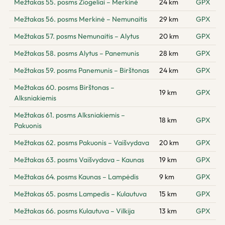
Mežtakas 55. posms Žiogeliai – Merkinė
24 km
GPX
Mežtakas 56. posms Merkinė – Nemunaitis
29 km
GPX
Mežtakas 57. posms Nemunaitis – Alytus
20 km
GPX
Mežtakas 58. posms Alytus – Panemunis
28 km
GPX
Mežtakas 59. posms Panemunis – Birštonas
24 km
GPX
Mežtakas 60. posms Birštonas –
19 km
GPX
Alksniakiemis
Mežtakas 61. posms Alksniakiemis –
18 km
GPX
Pakuonis
Mežtakas 62. posms Pakuonis – Vaišvydava
20 km
GPX
Mežtakas 63. posms Vaišvydava – Kaunas
19 km
GPX
Mežtakas 64. posms Kaunas – Lampėdis
9 km
GPX
Mežtakas 65. posms Lampedis – Kulautuva
15 km
GPX
Mežtakas 66. posms Kulautuva – Vilkija
13 km
GPX