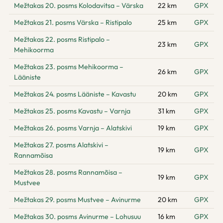
Mežtakas 20. posms Kolodavitsa – Värska
22 km
GPX
Mežtakas 21. posms Värska – Ristipalo
25 km
GPX
Mežtakas 22. posms Ristipalo –
23 km
GPX
Mehikoorma
Mežtakas 23. posms Mehikoorma –
26 km
GPX
Lääniste
Mežtakas 24. posms Lääniste – Kavastu
20 km
GPX
Mežtakas 25. posms Kavastu – Varnja
31 km
GPX
Mežtakas 26. posms Varnja – Alatskivi
19 km
GPX
Mežtakas 27. posms Alatskivi –
19 km
GPX
Rannamõisa
Mežtakas 28. posms Rannamõisa –
19 km
GPX
Mustvee
Mežtakas 29. posms Mustvee – Avinurme
20 km
GPX
Mežtakas 30. posms Avinurme – Lohusuu
16 km
GPX