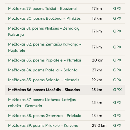
Mežtakas 79. posms Telšiai – Buožėnai
17 km
GPX
Mežtakas 80. posms Buožėnai – Plinkšės
18 km
GPX
Mežtakas 81. posms Plinkšės – Žemaičių
17 km
GPX
Kalvarija
Mežtakas 82. posms Žemaičių Kalvarija –
17 km
GPX
Paplatelė
Mežtakas 83. posms Paplatelė – Plateliai
20 km
GPX
Mežtakas 84. posms Plateliai – Salantai
21 km
GPX
Mežtakas 85. posms Salantai – Mosėdis
19 km
GPX
Mežtakas 86. posms Mosėdis – Skuodas
15 km
GPX
Mežtakas 87. posms Lietuvas-Latvijas
13 km
GPX
robeža – Gramzda
Mežtakas 88. posms Gramzda – Priekule
18 km
GPX
Mežtakas 89. posms Priekule – Kalvene
29.0 km
GPX