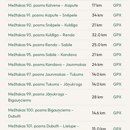
Mežtakas 90. posms Kalvene – Aizpute
17 km
GPX
Mežtakas 91. posms Aizpute – Snēpele
34 km
GPX
Mežtakas 92. posms Snēpele – Kuldīga
21 km
GPX
Mežtakas 93. posms Kuldīga – Renda
32.0 km
GPX
Mežtakas 94. posms Renda – Sabile
25.0 km
GPX
Mežtakas 95. posms Sabile – Kandava
21 km
GPX
Mežtakas 96. posms Kandava – Jaunmokas
24 km
GPX
Mežtakas 97. posms Jaunmokas – Tukums
14.0 km
GPX
Mežtakas 98. posms Tukums – Jāņukrogs
14.0 km
GPX
Mežtakas 99. posms Jāņukrogs –
28 km
GPX
Bigauņciems
Mežtakas 100. posms Bigauņciems –
14.6 km
GPX
Dubulti
Mežtakas 101. posms Dubulti – Lielupe –
15.0 km
GPX