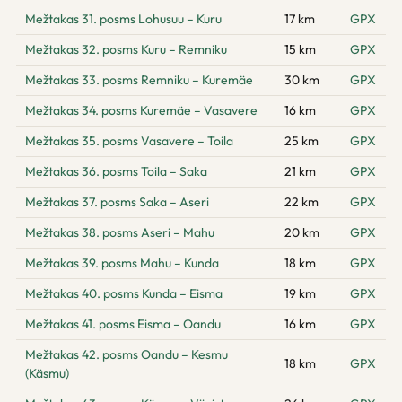
Mežtakas 31. posms Lohusuu – Kuru
17 km
GPX
Mežtakas 32. posms Kuru – Remniku
15 km
GPX
Mežtakas 33. posms Remniku – Kuremäe
30 km
GPX
Mežtakas 34. posms Kuremäe – Vasavere
16 km
GPX
Mežtakas 35. posms Vasavere – Toila
25 km
GPX
Mežtakas 36. posms Toila – Saka
21 km
GPX
Mežtakas 37. posms Saka – Aseri
22 km
GPX
Mežtakas 38. posms Aseri – Mahu
20 km
GPX
Mežtakas 39. posms Mahu – Kunda
18 km
GPX
Mežtakas 40. posms Kunda – Eisma
19 km
GPX
Mežtakas 41. posms Eisma – Oandu
16 km
GPX
Mežtakas 42. posms Oandu – Kesmu
18 km
GPX
(Käsmu)