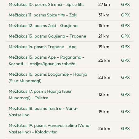
Mežtakas 10. posms Strenči – Spicu tilts
27 km
GPX
Mežtakas 11. posms Spicu tilts – Zaķi
31 km
GPX
Mežtakas 12. posms Zaķi – Gaujiena
15 km
GPX
Mežtakas 13. posms Gaujiena – Trapene
21 km
GPX
Mežtakas 14. posms Trapene – Ape
19 km
GPX
Mežtakas 15. posms Ape – Paganamā –
25 km
GPX
Korneti – Latvijas/Igaunijas robeža
Mežtakas 16. posms Loogamäe – Haanja
23 km
GPX
(Suur Munamägi)
Mežtakas 17. posms Haanja (Suur
12 km
GPX
Munamagi) – Tsiistre
Mežtakas 18. posms Tsiistre – Vana-
19 km
GPX
Vastseliina
Mežtakas 19. posms Vanavastselīna (Vana-
26 km
GPX
Vastseliina) – Kolodavitsa