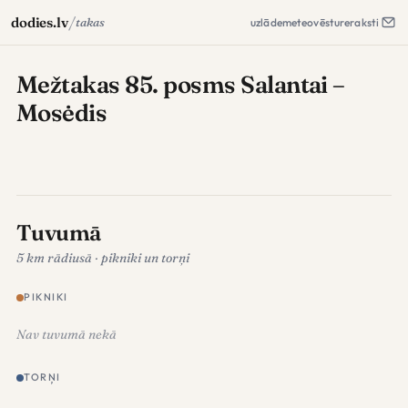
/
dodies.lv
takas
uzlāde
meteo
vēsture
raksti
Mežtakas 85. posms Salantai –
Mosėdis
Tuvumā
5 km rādiusā · pikniki un torņi
PIKNIKI
Nav tuvumā nekā
TORŅI