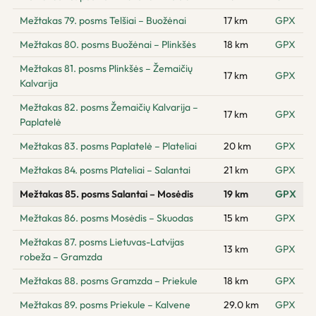
Mežtakas 79. posms Telšiai – Buožėnai
17 km
GPX
Mežtakas 80. posms Buožėnai – Plinkšės
18 km
GPX
Mežtakas 81. posms Plinkšės – Žemaičių
17 km
GPX
Kalvarija
Mežtakas 82. posms Žemaičių Kalvarija –
17 km
GPX
Paplatelė
Mežtakas 83. posms Paplatelė – Plateliai
20 km
GPX
Mežtakas 84. posms Plateliai – Salantai
21 km
GPX
Mežtakas 85. posms Salantai – Mosėdis
19 km
GPX
Mežtakas 86. posms Mosėdis – Skuodas
15 km
GPX
Mežtakas 87. posms Lietuvas-Latvijas
13 km
GPX
robeža – Gramzda
Mežtakas 88. posms Gramzda – Priekule
18 km
GPX
Mežtakas 89. posms Priekule – Kalvene
29.0 km
GPX