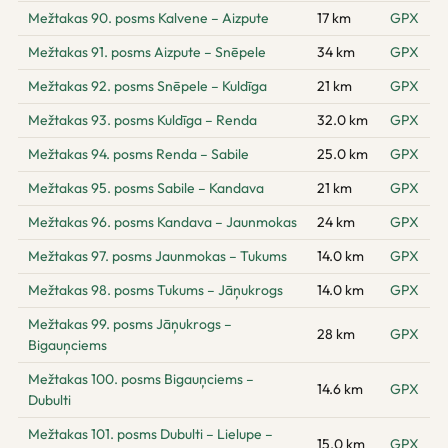
Mežtakas 90. posms Kalvene – Aizpute
17 km
GPX
Mežtakas 91. posms Aizpute – Snēpele
34 km
GPX
Mežtakas 92. posms Snēpele – Kuldīga
21 km
GPX
Mežtakas 93. posms Kuldīga – Renda
32.0 km
GPX
Mežtakas 94. posms Renda – Sabile
25.0 km
GPX
Mežtakas 95. posms Sabile – Kandava
21 km
GPX
Mežtakas 96. posms Kandava – Jaunmokas
24 km
GPX
Mežtakas 97. posms Jaunmokas – Tukums
14.0 km
GPX
Mežtakas 98. posms Tukums – Jāņukrogs
14.0 km
GPX
Mežtakas 99. posms Jāņukrogs –
28 km
GPX
Bigauņciems
Mežtakas 100. posms Bigauņciems –
14.6 km
GPX
Dubulti
Mežtakas 101. posms Dubulti – Lielupe –
15.0 km
GPX