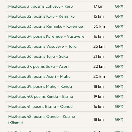
Mežtakas 31. posms Lohusuu – Kuru
17 km
GPX
Mežtakas 32. posms Kuru – Remniku
15 km
GPX
Mežtakas 33. posms Remniku – Kuremäe
30 km
GPX
Mežtakas 34. posms Kuremäe – Vasavere
16 km
GPX
Mežtakas 35. posms Vasavere – Toila
25 km
GPX
Mežtakas 36. posms Toila – Saka
21 km
GPX
Mežtakas 37. posms Saka – Aseri
22 km
GPX
Mežtakas 38. posms Aseri – Mahu
20 km
GPX
Mežtakas 39. posms Mahu – Kunda
18 km
GPX
Mežtakas 40. posms Kunda – Eisma
19 km
GPX
Mežtakas 41. posms Eisma – Oandu
16 km
GPX
Mežtakas 42. posms Oandu – Kesmu
18 km
GPX
(Käsmu)