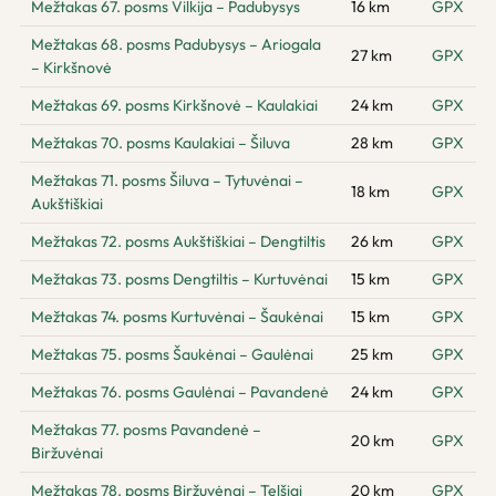
Mežtakas 67. posms Vilkija – Padubysys
16 km
GPX
Mežtakas 68. posms Padubysys – Ariogala
27 km
GPX
– Kirkšnovė
Mežtakas 69. posms Kirkšnovė – Kaulakiai
24 km
GPX
Mežtakas 70. posms Kaulakiai – Šiluva
28 km
GPX
Mežtakas 71. posms Šiluva – Tytuvėnai –
18 km
GPX
Aukštiškiai
Mežtakas 72. posms Aukštiškiai – Dengtiltis
26 km
GPX
Mežtakas 73. posms Dengtiltis – Kurtuvėnai
15 km
GPX
Mežtakas 74. posms Kurtuvėnai – Šaukėnai
15 km
GPX
Mežtakas 75. posms Šaukėnai – Gaulėnai
25 km
GPX
Mežtakas 76. posms Gaulėnai – Pavandenė
24 km
GPX
Mežtakas 77. posms Pavandenė –
20 km
GPX
Biržuvėnai
Mežtakas 78. posms Biržuvėnai – Telšiai
20 km
GPX