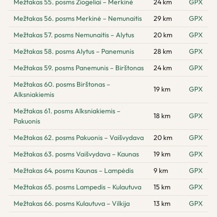
Mežtakas 55. posms Žiogeliai – Merkinė
24 km
GPX
Mežtakas 56. posms Merkinė – Nemunaitis
29 km
GPX
Mežtakas 57. posms Nemunaitis – Alytus
20 km
GPX
Mežtakas 58. posms Alytus – Panemunis
28 km
GPX
Mežtakas 59. posms Panemunis – Birštonas
24 km
GPX
Mežtakas 60. posms Birštonas –
19 km
GPX
Alksniakiemis
Mežtakas 61. posms Alksniakiemis –
18 km
GPX
Pakuonis
Mežtakas 62. posms Pakuonis – Vaišvydava
20 km
GPX
Mežtakas 63. posms Vaišvydava – Kaunas
19 km
GPX
Mežtakas 64. posms Kaunas – Lampėdis
9 km
GPX
Mežtakas 65. posms Lampedis – Kulautuva
15 km
GPX
Mežtakas 66. posms Kulautuva – Vilkija
13 km
GPX