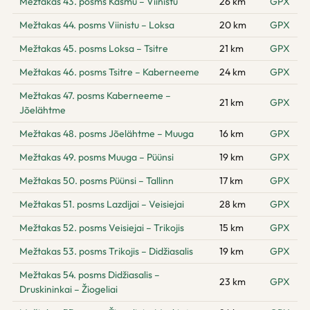
Mežtakas 43. posms Käsmu – Viinistu
26 km
GPX
Mežtakas 44. posms Viinistu – Loksa
20 km
GPX
Mežtakas 45. posms Loksa – Tsitre
21 km
GPX
Mežtakas 46. posms Tsitre – Kaberneeme
24 km
GPX
Mežtakas 47. posms Kaberneeme –
21 km
GPX
Jõelähtme
Mežtakas 48. posms Jõelähtme – Muuga
16 km
GPX
Mežtakas 49. posms Muuga – Püünsi
19 km
GPX
Mežtakas 50. posms Püünsi – Tallinn
17 km
GPX
Mežtakas 51. posms Lazdijai – Veisiejai
28 km
GPX
Mežtakas 52. posms Veisiejai – Trikojis
15 km
GPX
Mežtakas 53. posms Trikojis – Didžiasalis
19 km
GPX
Mežtakas 54. posms Didžiasalis –
23 km
GPX
Druskininkai – Žiogeliai