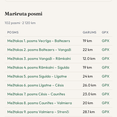
Maršruta posmi
102 posmi · 2 120 km
POSMS
GARUMS
GPX
Mežtakas 1. posms Vecrīga – Baltezers
19 km
GPX
Mežtakas 2. posms Baltezers – Vangaži
22 km
GPX
Mežtakas 3. posms Vangaži – Rāmkalni
12.0 km
GPX
Mežtakas 4. posms Rāmkalni – Sigulda
19 km
GPX
Mežtakas 5. posms Sigulda – Līgatne
24 km
GPX
Mežtakas 6. posms Līgatne – Cēsis
26.0 km
GPX
Mežtakas 7. posms Cēsis – Caunītes
23.0 km
GPX
Mežtakas 8. posms Caunītes – Valmiera
20 km
GPX
Mežtakas 9. posms Valmiera – Strenči
28.1 km
GPX