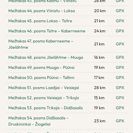
Mežtakas 43. posms Käsmu – Viinistu
26 km
GPX
Mežtakas 44. posms Viinistu – Loksa
20 km
GPX
Mežtakas 45. posms Loksa – Tsitre
21 km
GPX
Mežtakas 46. posms Tsitre – Kaberneeme
24 km
GPX
Mežtakas 47. posms Kaberneeme –
21 km
GPX
Jõelähtme
Mežtakas 48. posms Jõelähtme – Muuga
16 km
GPX
Mežtakas 49. posms Muuga – Püünsi
19 km
GPX
Mežtakas 50. posms Püünsi – Tallinn
17 km
GPX
Mežtakas 51. posms Lazdijai – Veisiejai
28 km
GPX
Mežtakas 52. posms Veisiejai – Trikojis
15 km
GPX
Mežtakas 53. posms Trikojis – Didžiasalis
19 km
GPX
Mežtakas 54. posms Didžiasalis –
23 km
GPX
Druskininkai – Žiogeliai