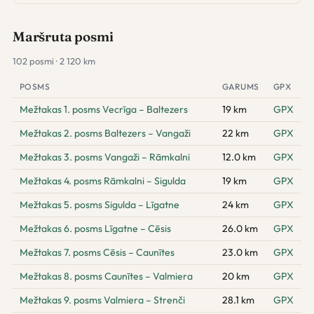
Maršruta posmi
102 posmi · 2 120 km
POSMS
GARUMS
GPX
Mežtakas 1. posms Vecrīga – Baltezers
19 km
GPX
Mežtakas 2. posms Baltezers – Vangaži
22 km
GPX
Mežtakas 3. posms Vangaži – Rāmkalni
12.0 km
GPX
Mežtakas 4. posms Rāmkalni – Sigulda
19 km
GPX
Mežtakas 5. posms Sigulda – Līgatne
24 km
GPX
Mežtakas 6. posms Līgatne – Cēsis
26.0 km
GPX
Mežtakas 7. posms Cēsis – Caunītes
23.0 km
GPX
Mežtakas 8. posms Caunītes – Valmiera
20 km
GPX
Mežtakas 9. posms Valmiera – Strenči
28.1 km
GPX