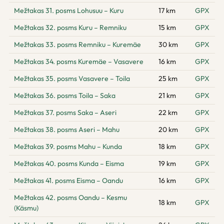
Mežtakas 31. posms Lohusuu – Kuru
17 km
GPX
Mežtakas 32. posms Kuru – Remniku
15 km
GPX
Mežtakas 33. posms Remniku – Kuremäe
30 km
GPX
Mežtakas 34. posms Kuremäe – Vasavere
16 km
GPX
Mežtakas 35. posms Vasavere – Toila
25 km
GPX
Mežtakas 36. posms Toila – Saka
21 km
GPX
Mežtakas 37. posms Saka – Aseri
22 km
GPX
Mežtakas 38. posms Aseri – Mahu
20 km
GPX
Mežtakas 39. posms Mahu – Kunda
18 km
GPX
Mežtakas 40. posms Kunda – Eisma
19 km
GPX
Mežtakas 41. posms Eisma – Oandu
16 km
GPX
Mežtakas 42. posms Oandu – Kesmu
18 km
GPX
(Käsmu)