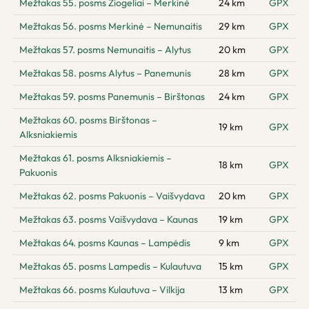
Mežtakas 55. posms Žiogeliai – Merkinė
24 km
GPX
Mežtakas 56. posms Merkinė – Nemunaitis
29 km
GPX
Mežtakas 57. posms Nemunaitis – Alytus
20 km
GPX
Mežtakas 58. posms Alytus – Panemunis
28 km
GPX
Mežtakas 59. posms Panemunis – Birštonas
24 km
GPX
Mežtakas 60. posms Birštonas –
19 km
GPX
Alksniakiemis
Mežtakas 61. posms Alksniakiemis –
18 km
GPX
Pakuonis
Mežtakas 62. posms Pakuonis – Vaišvydava
20 km
GPX
Mežtakas 63. posms Vaišvydava – Kaunas
19 km
GPX
Mežtakas 64. posms Kaunas – Lampėdis
9 km
GPX
Mežtakas 65. posms Lampedis – Kulautuva
15 km
GPX
Mežtakas 66. posms Kulautuva – Vilkija
13 km
GPX