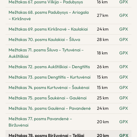
Mežtakas 67. posms Vilkija – Padubysys
16 km
GPX
Mežtakas 68. posms Padubysys – Ariogala
27 km
GPX
– Kirkšnovė
Mežtakas 69. posms Kirkšnovė – Kaulakiai
24 km
GPX
Mežtakas 70. posms Kaulakiai – Šiluva
28 km
GPX
Mežtakas 71. posms Šiluva – Tytuvėnai –
18 km
GPX
Aukštiškiai
Mežtakas 72. posms Aukštiškiai – Dengtiltis
26 km
GPX
Mežtakas 73. posms Dengtiltis – Kurtuvėnai
15 km
GPX
Mežtakas 74. posms Kurtuvėnai – Šaukėnai
15 km
GPX
Mežtakas 75. posms Šaukėnai – Gaulėnai
25 km
GPX
Mežtakas 76. posms Gaulėnai – Pavandenė
24 km
GPX
Mežtakas 77. posms Pavandenė –
20 km
GPX
Biržuvėnai
Mežtakas 78. posms Biržuvėnai – Telšiai
20 km
GPX