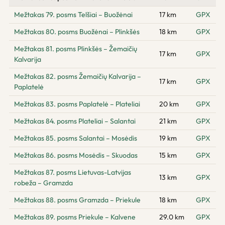
Mežtakas 79. posms Telšiai – Buožėnai
17 km
GPX
Mežtakas 80. posms Buožėnai – Plinkšės
18 km
GPX
Mežtakas 81. posms Plinkšės – Žemaičių
17 km
GPX
Kalvarija
Mežtakas 82. posms Žemaičių Kalvarija –
17 km
GPX
Paplatelė
Mežtakas 83. posms Paplatelė – Plateliai
20 km
GPX
Mežtakas 84. posms Plateliai – Salantai
21 km
GPX
Mežtakas 85. posms Salantai – Mosėdis
19 km
GPX
Mežtakas 86. posms Mosėdis – Skuodas
15 km
GPX
Mežtakas 87. posms Lietuvas-Latvijas
13 km
GPX
robeža – Gramzda
Mežtakas 88. posms Gramzda – Priekule
18 km
GPX
Mežtakas 89. posms Priekule – Kalvene
29.0 km
GPX