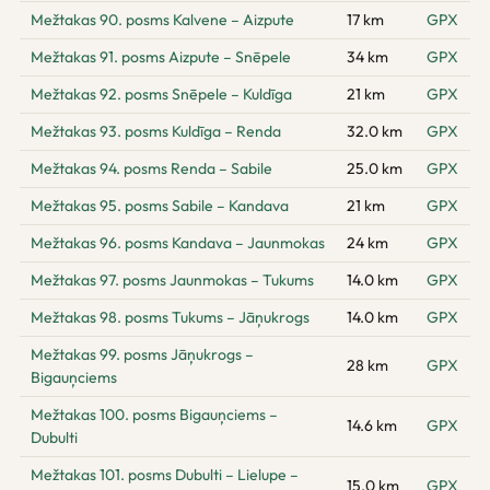
Mežtakas 90. posms Kalvene – Aizpute
17 km
GPX
Mežtakas 91. posms Aizpute – Snēpele
34 km
GPX
Mežtakas 92. posms Snēpele – Kuldīga
21 km
GPX
Mežtakas 93. posms Kuldīga – Renda
32.0 km
GPX
Mežtakas 94. posms Renda – Sabile
25.0 km
GPX
Mežtakas 95. posms Sabile – Kandava
21 km
GPX
Mežtakas 96. posms Kandava – Jaunmokas
24 km
GPX
Mežtakas 97. posms Jaunmokas – Tukums
14.0 km
GPX
Mežtakas 98. posms Tukums – Jāņukrogs
14.0 km
GPX
Mežtakas 99. posms Jāņukrogs –
28 km
GPX
Bigauņciems
Mežtakas 100. posms Bigauņciems –
14.6 km
GPX
Dubulti
Mežtakas 101. posms Dubulti – Lielupe –
15.0 km
GPX