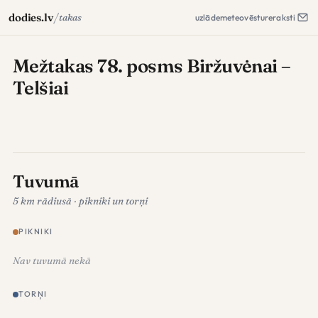
/
dodies.lv
takas
uzlāde
meteo
vēsture
raksti
Mežtakas 78. posms Biržuvėnai –
Telšiai
Tuvumā
5 km rādiusā · pikniki un torņi
PIKNIKI
Nav tuvumā nekā
TORŅI