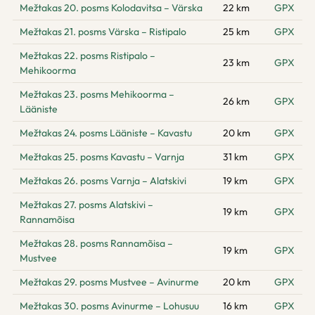
Mežtakas 20. posms Kolodavitsa – Värska
22 km
GPX
Mežtakas 21. posms Värska – Ristipalo
25 km
GPX
Mežtakas 22. posms Ristipalo –
23 km
GPX
Mehikoorma
Mežtakas 23. posms Mehikoorma –
26 km
GPX
Lääniste
Mežtakas 24. posms Lääniste – Kavastu
20 km
GPX
Mežtakas 25. posms Kavastu – Varnja
31 km
GPX
Mežtakas 26. posms Varnja – Alatskivi
19 km
GPX
Mežtakas 27. posms Alatskivi –
19 km
GPX
Rannamõisa
Mežtakas 28. posms Rannamõisa –
19 km
GPX
Mustvee
Mežtakas 29. posms Mustvee – Avinurme
20 km
GPX
Mežtakas 30. posms Avinurme – Lohusuu
16 km
GPX