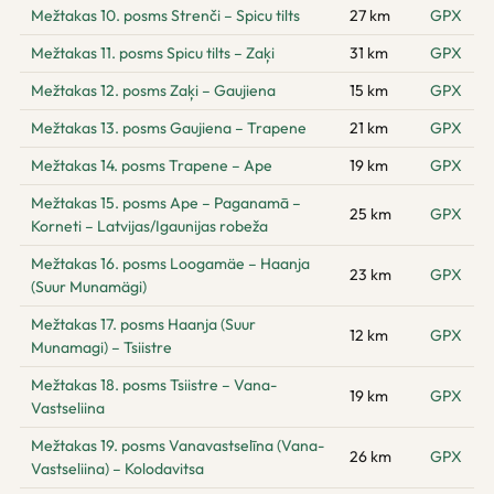
Mežtakas 10. posms Strenči – Spicu tilts
27 km
GPX
Mežtakas 11. posms Spicu tilts – Zaķi
31 km
GPX
Mežtakas 12. posms Zaķi – Gaujiena
15 km
GPX
Mežtakas 13. posms Gaujiena – Trapene
21 km
GPX
Mežtakas 14. posms Trapene – Ape
19 km
GPX
Mežtakas 15. posms Ape – Paganamā –
25 km
GPX
Korneti – Latvijas/Igaunijas robeža
Mežtakas 16. posms Loogamäe – Haanja
23 km
GPX
(Suur Munamägi)
Mežtakas 17. posms Haanja (Suur
12 km
GPX
Munamagi) – Tsiistre
Mežtakas 18. posms Tsiistre – Vana-
19 km
GPX
Vastseliina
Mežtakas 19. posms Vanavastselīna (Vana-
26 km
GPX
Vastseliina) – Kolodavitsa