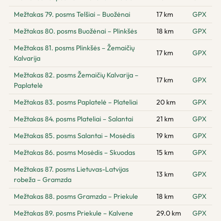
Mežtakas 79. posms Telšiai – Buožėnai
17 km
GPX
Mežtakas 80. posms Buožėnai – Plinkšės
18 km
GPX
Mežtakas 81. posms Plinkšės – Žemaičių
17 km
GPX
Kalvarija
Mežtakas 82. posms Žemaičių Kalvarija –
17 km
GPX
Paplatelė
Mežtakas 83. posms Paplatelė – Plateliai
20 km
GPX
Mežtakas 84. posms Plateliai – Salantai
21 km
GPX
Mežtakas 85. posms Salantai – Mosėdis
19 km
GPX
Mežtakas 86. posms Mosėdis – Skuodas
15 km
GPX
Mežtakas 87. posms Lietuvas-Latvijas
13 km
GPX
robeža – Gramzda
Mežtakas 88. posms Gramzda – Priekule
18 km
GPX
Mežtakas 89. posms Priekule – Kalvene
29.0 km
GPX