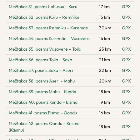
Mežtakas 31. posms Lohusuu – Kuru
17 km
GPX
Mežtakas 32. posms Kuru – Remniku
15 km
GPX
Mežtakas 33. posms Remniku – Kuremäe
30 km
GPX
Mežtakas 34. posms Kuremäe – Vasavere
16 km
GPX
Mežtakas 35. posms Vasavere – Toila
25 km
GPX
Mežtakas 36. posms Toila – Saka
21 km
GPX
Mežtakas 37. posms Saka – Aseri
22 km
GPX
Mežtakas 38. posms Aseri – Mahu
20 km
GPX
Mežtakas 39. posms Mahu – Kunda
18 km
GPX
Mežtakas 40. posms Kunda – Eisma
19 km
GPX
Mežtakas 41. posms Eisma – Oandu
16 km
GPX
Mežtakas 42. posms Oandu – Kesmu
18 km
GPX
(Käsmu)