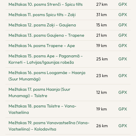
Mežtakas 10. posms Strenči – Spicu tilts
27 km
GPX
Mežtakas 11. posms Spicu tilts – Zaķi
31 km
GPX
Mežtakas 12. posms Zaķi – Gaujiena
15 km
GPX
Mežtakas 13. posms Gaujiena – Trapene
21 km
GPX
Mežtakas 14. posms Trapene – Ape
19 km
GPX
Mežtakas 15. posms Ape – Paganamā –
25 km
GPX
Korneti – Latvijas/Igaunijas robeža
Mežtakas 16. posms Loogamäe – Haanja
23 km
GPX
(Suur Munamägi)
Mežtakas 17. posms Haanja (Suur
12 km
GPX
Munamagi) – Tsiistre
Mežtakas 18. posms Tsiistre – Vana-
19 km
GPX
Vastseliina
Mežtakas 19. posms Vanavastselīna (Vana-
26 km
GPX
Vastseliina) – Kolodavitsa