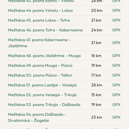
Mežtakas 43. posms Käsmu – Viinistu
26 km
GPX
Mežtakas 44. posms Viinistu – Loksa
20 km
GPX
Mežtakas 45. posms Loksa – Tsitre
21 km
GPX
Mežtakas 46. posms Tsitre – Kaberneeme
24 km
GPX
Mežtakas 47. posms Kaberneeme –
21 km
GPX
Jõelähtme
Mežtakas 48. posms Jõelähtme – Muuga
16 km
GPX
Mežtakas 49. posms Muuga – Püünsi
19 km
GPX
Mežtakas 50. posms Püünsi – Tallinn
17 km
GPX
Mežtakas 51. posms Lazdijai – Veisiejai
28 km
GPX
Mežtakas 52. posms Veisiejai – Trikojis
15 km
GPX
Mežtakas 53. posms Trikojis – Didžiasalis
19 km
GPX
Mežtakas 54. posms Didžiasalis –
23 km
GPX
Druskininkai – Žiogeliai