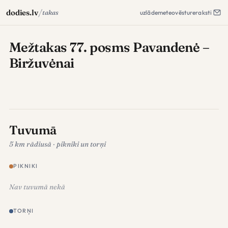
/
dodies.lv
takas
uzlāde
meteo
vēsture
raksti
Mežtakas 77. posms Pavandenė –
Biržuvėnai
Tuvumā
5 km rādiusā · pikniki un torņi
PIKNIKI
Nav tuvumā nekā
TORŅI