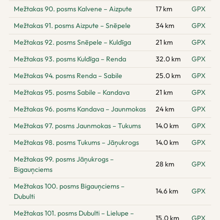
Mežtakas 90. posms Kalvene – Aizpute
17 km
GPX
Mežtakas 91. posms Aizpute – Snēpele
34 km
GPX
Mežtakas 92. posms Snēpele – Kuldīga
21 km
GPX
Mežtakas 93. posms Kuldīga – Renda
32.0 km
GPX
Mežtakas 94. posms Renda – Sabile
25.0 km
GPX
Mežtakas 95. posms Sabile – Kandava
21 km
GPX
Mežtakas 96. posms Kandava – Jaunmokas
24 km
GPX
Mežtakas 97. posms Jaunmokas – Tukums
14.0 km
GPX
Mežtakas 98. posms Tukums – Jāņukrogs
14.0 km
GPX
Mežtakas 99. posms Jāņukrogs –
28 km
GPX
Bigauņciems
Mežtakas 100. posms Bigauņciems –
14.6 km
GPX
Dubulti
Mežtakas 101. posms Dubulti – Lielupe –
15.0 km
GPX