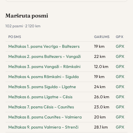
Maršruta posmi
102 posmi · 2 120 km
POSMS
GARUMS
GPX
Mežtakas 1. posms Vecrīga – Baltezers
19 km
GPX
Mežtakas 2. posms Baltezers – Vangaži
22 km
GPX
Mežtakas 3. posms Vangaži – Rāmkalni
12.0 km
GPX
Mežtakas 4. posms Rāmkalni – Sigulda
19 km
GPX
Mežtakas 5. posms Sigulda – Līgatne
24 km
GPX
Mežtakas 6. posms Līgatne – Cēsis
26.0 km
GPX
Mežtakas 7. posms Cēsis – Caunītes
23.0 km
GPX
Mežtakas 8. posms Caunītes – Valmiera
20 km
GPX
Mežtakas 9. posms Valmiera – Strenči
28.1 km
GPX