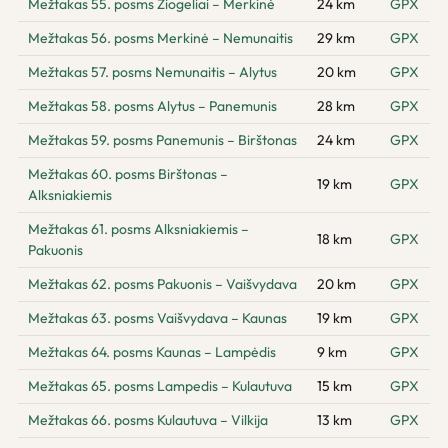
Mežtakas 55. posms Žiogeliai – Merkinė
24 km
GPX
Mežtakas 56. posms Merkinė – Nemunaitis
29 km
GPX
Mežtakas 57. posms Nemunaitis – Alytus
20 km
GPX
Mežtakas 58. posms Alytus – Panemunis
28 km
GPX
Mežtakas 59. posms Panemunis – Birštonas
24 km
GPX
Mežtakas 60. posms Birštonas –
19 km
GPX
Alksniakiemis
Mežtakas 61. posms Alksniakiemis –
18 km
GPX
Pakuonis
Mežtakas 62. posms Pakuonis – Vaišvydava
20 km
GPX
Mežtakas 63. posms Vaišvydava – Kaunas
19 km
GPX
Mežtakas 64. posms Kaunas – Lampėdis
9 km
GPX
Mežtakas 65. posms Lampedis – Kulautuva
15 km
GPX
Mežtakas 66. posms Kulautuva – Vilkija
13 km
GPX