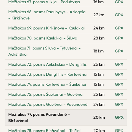
Mežtakas 67. posms Vilkija – Padubysys
16 km
GPX
Mežtakas 68. posms Padubysys – Ariogala
27 km
GPX
– Kirkšnovė
Mežtakas 69. posms Kirkšnovė – Kaulakiai
24 km
GPX
Mežtakas 70. posms Kaulakiai – Šiluva
28 km
GPX
Mežtakas 71. posms Šiluva – Tytuvėnai –
18 km
GPX
Aukštiškiai
Mežtakas 72. posms Aukštiškiai – Dengtiltis
26 km
GPX
Mežtakas 73. posms Dengtiltis – Kurtuvėnai
15 km
GPX
Mežtakas 74. posms Kurtuvėnai – Šaukėnai
15 km
GPX
Mežtakas 75. posms Šaukėnai – Gaulėnai
25 km
GPX
Mežtakas 76. posms Gaulėnai – Pavandenė
24 km
GPX
Mežtakas 77. posms Pavandenė –
20 km
GPX
Biržuvėnai
Mežtakas 78. posms Biržuvėnai – Telšiai
20 km
GPX