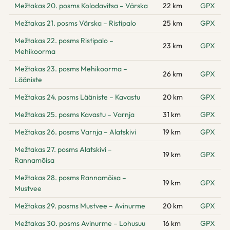
Mežtakas 20. posms Kolodavitsa – Värska
22 km
GPX
Mežtakas 21. posms Värska – Ristipalo
25 km
GPX
Mežtakas 22. posms Ristipalo –
23 km
GPX
Mehikoorma
Mežtakas 23. posms Mehikoorma –
26 km
GPX
Lääniste
Mežtakas 24. posms Lääniste – Kavastu
20 km
GPX
Mežtakas 25. posms Kavastu – Varnja
31 km
GPX
Mežtakas 26. posms Varnja – Alatskivi
19 km
GPX
Mežtakas 27. posms Alatskivi –
19 km
GPX
Rannamõisa
Mežtakas 28. posms Rannamõisa –
19 km
GPX
Mustvee
Mežtakas 29. posms Mustvee – Avinurme
20 km
GPX
Mežtakas 30. posms Avinurme – Lohusuu
16 km
GPX