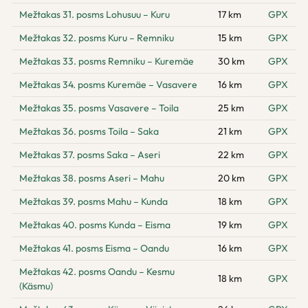
Mežtakas 31. posms Lohusuu – Kuru
17 km
GPX
Mežtakas 32. posms Kuru – Remniku
15 km
GPX
Mežtakas 33. posms Remniku – Kuremäe
30 km
GPX
Mežtakas 34. posms Kuremäe – Vasavere
16 km
GPX
Mežtakas 35. posms Vasavere – Toila
25 km
GPX
Mežtakas 36. posms Toila – Saka
21 km
GPX
Mežtakas 37. posms Saka – Aseri
22 km
GPX
Mežtakas 38. posms Aseri – Mahu
20 km
GPX
Mežtakas 39. posms Mahu – Kunda
18 km
GPX
Mežtakas 40. posms Kunda – Eisma
19 km
GPX
Mežtakas 41. posms Eisma – Oandu
16 km
GPX
Mežtakas 42. posms Oandu – Kesmu
18 km
GPX
(Käsmu)