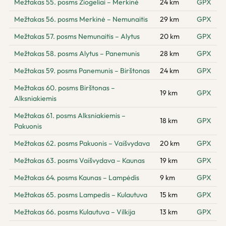
Mežtakas 55. posms Žiogeliai – Merkinė
24 km
GPX
Mežtakas 56. posms Merkinė – Nemunaitis
29 km
GPX
Mežtakas 57. posms Nemunaitis – Alytus
20 km
GPX
Mežtakas 58. posms Alytus – Panemunis
28 km
GPX
Mežtakas 59. posms Panemunis – Birštonas
24 km
GPX
Mežtakas 60. posms Birštonas –
19 km
GPX
Alksniakiemis
Mežtakas 61. posms Alksniakiemis –
18 km
GPX
Pakuonis
Mežtakas 62. posms Pakuonis – Vaišvydava
20 km
GPX
Mežtakas 63. posms Vaišvydava – Kaunas
19 km
GPX
Mežtakas 64. posms Kaunas – Lampėdis
9 km
GPX
Mežtakas 65. posms Lampedis – Kulautuva
15 km
GPX
Mežtakas 66. posms Kulautuva – Vilkija
13 km
GPX