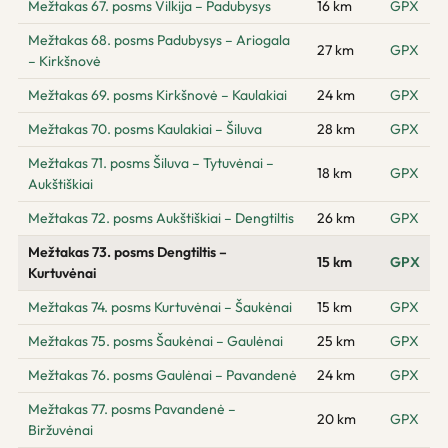
Mežtakas 67. posms Vilkija – Padubysys
16 km
GPX
Mežtakas 68. posms Padubysys – Ariogala
27 km
GPX
– Kirkšnovė
Mežtakas 69. posms Kirkšnovė – Kaulakiai
24 km
GPX
Mežtakas 70. posms Kaulakiai – Šiluva
28 km
GPX
Mežtakas 71. posms Šiluva – Tytuvėnai –
18 km
GPX
Aukštiškiai
Mežtakas 72. posms Aukštiškiai – Dengtiltis
26 km
GPX
Mežtakas 73. posms Dengtiltis –
15 km
GPX
Kurtuvėnai
Mežtakas 74. posms Kurtuvėnai – Šaukėnai
15 km
GPX
Mežtakas 75. posms Šaukėnai – Gaulėnai
25 km
GPX
Mežtakas 76. posms Gaulėnai – Pavandenė
24 km
GPX
Mežtakas 77. posms Pavandenė –
20 km
GPX
Biržuvėnai