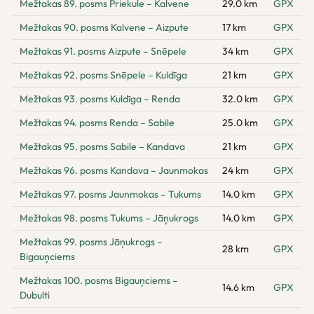
Mežtakas 89. posms Priekule – Kalvene
29.0 km
GPX
Mežtakas 90. posms Kalvene – Aizpute
17 km
GPX
Mežtakas 91. posms Aizpute – Snēpele
34 km
GPX
Mežtakas 92. posms Snēpele – Kuldīga
21 km
GPX
Mežtakas 93. posms Kuldīga – Renda
32.0 km
GPX
Mežtakas 94. posms Renda – Sabile
25.0 km
GPX
Mežtakas 95. posms Sabile – Kandava
21 km
GPX
Mežtakas 96. posms Kandava – Jaunmokas
24 km
GPX
Mežtakas 97. posms Jaunmokas – Tukums
14.0 km
GPX
Mežtakas 98. posms Tukums – Jāņukrogs
14.0 km
GPX
Mežtakas 99. posms Jāņukrogs –
28 km
GPX
Bigauņciems
Mežtakas 100. posms Bigauņciems –
14.6 km
GPX
Dubulti