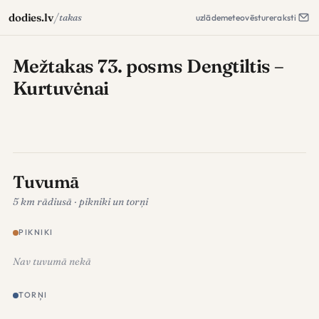
/
dodies.lv
takas
uzlāde
meteo
vēsture
raksti
Mežtakas 73. posms Dengtiltis –
Kurtuvėnai
Tuvumā
5 km rādiusā · pikniki un torņi
PIKNIKI
Nav tuvumā nekā
TORŅI