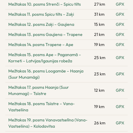
Mežtakas 10. posms Strenči – Spicu tilts
27 km
GPX
Mežtakas 11. posms Spicu tilts – Zaķi
31 km
GPX
Mežtakas 12. posms Zaķi – Gaujiena
15 km
GPX
Mežtakas 13. posms Gaujiena – Trapene
21 km
GPX
Mežtakas 14. posms Trapene – Ape
19 km
GPX
Mežtakas 15. posms Ape – Paganamā –
25 km
GPX
Korneti – Latvijas/Igaunijas robeža
Mežtakas 16. posms Loogamäe – Haanja
23 km
GPX
(Suur Munamägi)
Mežtakas 17. posms Haanja (Suur
12 km
GPX
Munamagi) – Tsiistre
Mežtakas 18. posms Tsiistre – Vana-
19 km
GPX
Vastseliina
Mežtakas 19. posms Vanavastselīna (Vana-
26 km
GPX
Vastseliina) – Kolodavitsa