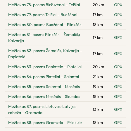
Mežtakas 78. posms Biržuvėnai – Telšiai
20 km
GPX
Mežtakas 79. posms Telšiai – Buožėnai
17 km
GPX
Mežtakas 80. posms Buožėnai – Plinkšės
18 km
GPX
Mežtakas 81. posms Plinkšės – Žemaičių
17 km
GPX
Kalvarija
Mežtakas 82. posms Žemaičių Kalvarija –
17 km
GPX
Paplatelė
Mežtakas 83. posms Paplatelė – Plateliai
20 km
GPX
Mežtakas 84. posms Plateliai – Salantai
21 km
GPX
Mežtakas 85. posms Salantai – Mosėdis
19 km
GPX
Mežtakas 86. posms Mosėdis – Skuodas
15 km
GPX
Mežtakas 87. posms Lietuvas-Latvijas
13 km
GPX
robeža – Gramzda
Mežtakas 88. posms Gramzda – Priekule
18 km
GPX