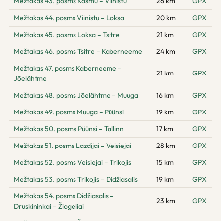
Mežtakas 43. posms Käsmu – Viinistu
26 km
GPX
Mežtakas 44. posms Viinistu – Loksa
20 km
GPX
Mežtakas 45. posms Loksa – Tsitre
21 km
GPX
Mežtakas 46. posms Tsitre – Kaberneeme
24 km
GPX
Mežtakas 47. posms Kaberneeme –
21 km
GPX
Jõelähtme
Mežtakas 48. posms Jõelähtme – Muuga
16 km
GPX
Mežtakas 49. posms Muuga – Püünsi
19 km
GPX
Mežtakas 50. posms Püünsi – Tallinn
17 km
GPX
Mežtakas 51. posms Lazdijai – Veisiejai
28 km
GPX
Mežtakas 52. posms Veisiejai – Trikojis
15 km
GPX
Mežtakas 53. posms Trikojis – Didžiasalis
19 km
GPX
Mežtakas 54. posms Didžiasalis –
23 km
GPX
Druskininkai – Žiogeliai