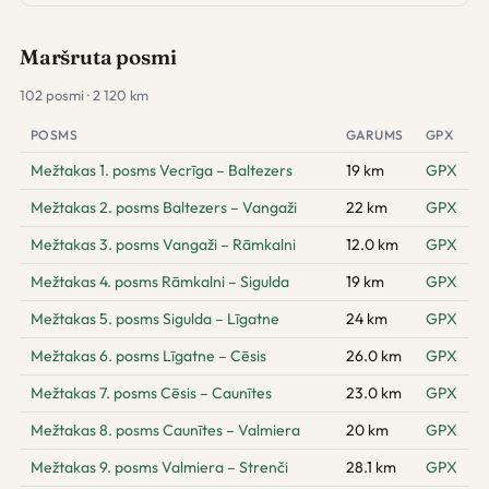
Maršruta posmi
102 posmi · 2 120 km
POSMS
GARUMS
GPX
Mežtakas 1. posms Vecrīga – Baltezers
19 km
GPX
Mežtakas 2. posms Baltezers – Vangaži
22 km
GPX
Mežtakas 3. posms Vangaži – Rāmkalni
12.0 km
GPX
Mežtakas 4. posms Rāmkalni – Sigulda
19 km
GPX
Mežtakas 5. posms Sigulda – Līgatne
24 km
GPX
Mežtakas 6. posms Līgatne – Cēsis
26.0 km
GPX
Mežtakas 7. posms Cēsis – Caunītes
23.0 km
GPX
Mežtakas 8. posms Caunītes – Valmiera
20 km
GPX
Mežtakas 9. posms Valmiera – Strenči
28.1 km
GPX