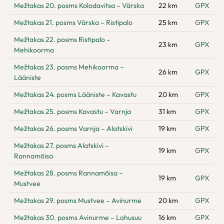
Mežtakas 20. posms Kolodavitsa – Värska
22 km
GPX
Mežtakas 21. posms Värska – Ristipalo
25 km
GPX
Mežtakas 22. posms Ristipalo –
23 km
GPX
Mehikoorma
Mežtakas 23. posms Mehikoorma –
26 km
GPX
Lääniste
Mežtakas 24. posms Lääniste – Kavastu
20 km
GPX
Mežtakas 25. posms Kavastu – Varnja
31 km
GPX
Mežtakas 26. posms Varnja – Alatskivi
19 km
GPX
Mežtakas 27. posms Alatskivi –
19 km
GPX
Rannamõisa
Mežtakas 28. posms Rannamõisa –
19 km
GPX
Mustvee
Mežtakas 29. posms Mustvee – Avinurme
20 km
GPX
Mežtakas 30. posms Avinurme – Lohusuu
16 km
GPX