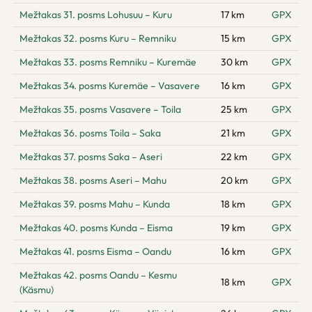
Mežtakas 31. posms Lohusuu – Kuru
17 km
GPX
Mežtakas 32. posms Kuru – Remniku
15 km
GPX
Mežtakas 33. posms Remniku – Kuremäe
30 km
GPX
Mežtakas 34. posms Kuremäe – Vasavere
16 km
GPX
Mežtakas 35. posms Vasavere – Toila
25 km
GPX
Mežtakas 36. posms Toila – Saka
21 km
GPX
Mežtakas 37. posms Saka – Aseri
22 km
GPX
Mežtakas 38. posms Aseri – Mahu
20 km
GPX
Mežtakas 39. posms Mahu – Kunda
18 km
GPX
Mežtakas 40. posms Kunda – Eisma
19 km
GPX
Mežtakas 41. posms Eisma – Oandu
16 km
GPX
Mežtakas 42. posms Oandu – Kesmu
18 km
GPX
(Käsmu)