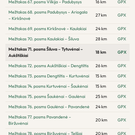
Mežtakas 67. posms Vilkija – Padubysys
16 km
GPX
Mežtakas 68. posms Padubysys – Ariogala
27 km
GPX
– Kirkšnovė
Mežtakas 69. posms Kirkšnovė – Kaulakiai
24 km
GPX
Mežtakas 70. posms Kaulakiai – Šiluva
28 km
GPX
Mežtakas 71. posms Šiluva – Tytuvėnai –
18 km
GPX
Aukštiškiai
Mežtakas 72. posms Aukštiškiai – Dengtiltis
26 km
GPX
Mežtakas 73. posms Dengtiltis – Kurtuvėnai
15 km
GPX
Mežtakas 74. posms Kurtuvėnai – Šaukėnai
15 km
GPX
Mežtakas 75. posms Šaukėnai – Gaulėnai
25 km
GPX
Mežtakas 76. posms Gaulėnai – Pavandenė
24 km
GPX
Mežtakas 77. posms Pavandenė –
20 km
GPX
Biržuvėnai
Mežtakas 78. posms Biržuvėnai – Telšiai
20 km
GPX