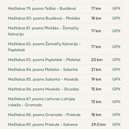
Mežtakas 79. posms Telšiai – Buožėnai
17 km
GPX
Mežtakas 80. posms Buožėnai – Plinkšės
18 km
GPX
Mežtakas 81. posms Plinkšės – Žemaičių
17 km
GPX
Kalvarija
Mežtakas 82. posms Žemaičių Kalvarija –
17 km
GPX
Paplatelė
Mežtakas 83. posms Paplatelė – Plateliai
20 km
GPX
Mežtakas 84. posms Plateliai – Salantai
21 km
GPX
Mežtakas 85. posms Salantai – Mosėdis
19 km
GPX
Mežtakas 86. posms Mosėdis – Skuodas
15 km
GPX
Mežtakas 87. posms Lietuvas-Latvijas
13 km
GPX
robeža – Gramzda
Mežtakas 88. posms Gramzda – Priekule
18 km
GPX
Mežtakas 89. posms Priekule – Kalvene
29.0 km
GPX