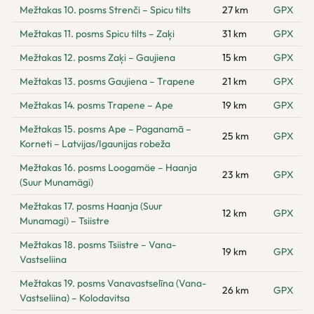
Mežtakas 10. posms Strenči – Spicu tilts
27 km
GPX
Mežtakas 11. posms Spicu tilts – Zaķi
31 km
GPX
Mežtakas 12. posms Zaķi – Gaujiena
15 km
GPX
Mežtakas 13. posms Gaujiena – Trapene
21 km
GPX
Mežtakas 14. posms Trapene – Ape
19 km
GPX
Mežtakas 15. posms Ape – Paganamā –
25 km
GPX
Korneti – Latvijas/Igaunijas robeža
Mežtakas 16. posms Loogamäe – Haanja
23 km
GPX
(Suur Munamägi)
Mežtakas 17. posms Haanja (Suur
12 km
GPX
Munamagi) – Tsiistre
Mežtakas 18. posms Tsiistre – Vana-
19 km
GPX
Vastseliina
Mežtakas 19. posms Vanavastselīna (Vana-
26 km
GPX
Vastseliina) – Kolodavitsa