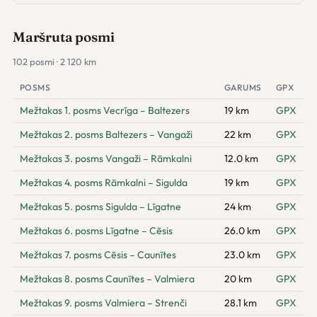
Maršruta posmi
102 posmi · 2 120 km
POSMS
GARUMS
GPX
Mežtakas 1. posms Vecrīga – Baltezers
19 km
GPX
Mežtakas 2. posms Baltezers – Vangaži
22 km
GPX
Mežtakas 3. posms Vangaži – Rāmkalni
12.0 km
GPX
Mežtakas 4. posms Rāmkalni – Sigulda
19 km
GPX
Mežtakas 5. posms Sigulda – Līgatne
24 km
GPX
Mežtakas 6. posms Līgatne – Cēsis
26.0 km
GPX
Mežtakas 7. posms Cēsis – Caunītes
23.0 km
GPX
Mežtakas 8. posms Caunītes – Valmiera
20 km
GPX
Mežtakas 9. posms Valmiera – Strenči
28.1 km
GPX