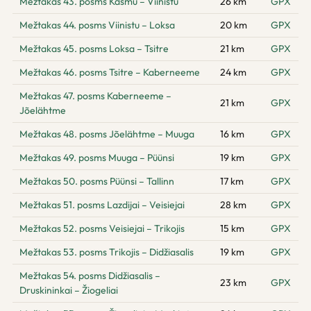
Mežtakas 43. posms Käsmu – Viinistu
26 km
GPX
Mežtakas 44. posms Viinistu – Loksa
20 km
GPX
Mežtakas 45. posms Loksa – Tsitre
21 km
GPX
Mežtakas 46. posms Tsitre – Kaberneeme
24 km
GPX
Mežtakas 47. posms Kaberneeme –
21 km
GPX
Jõelähtme
Mežtakas 48. posms Jõelähtme – Muuga
16 km
GPX
Mežtakas 49. posms Muuga – Püünsi
19 km
GPX
Mežtakas 50. posms Püünsi – Tallinn
17 km
GPX
Mežtakas 51. posms Lazdijai – Veisiejai
28 km
GPX
Mežtakas 52. posms Veisiejai – Trikojis
15 km
GPX
Mežtakas 53. posms Trikojis – Didžiasalis
19 km
GPX
Mežtakas 54. posms Didžiasalis –
23 km
GPX
Druskininkai – Žiogeliai