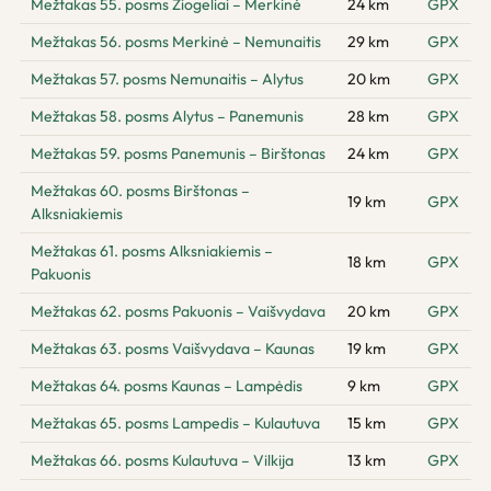
Mežtakas 55. posms Žiogeliai – Merkinė
24 km
GPX
Mežtakas 56. posms Merkinė – Nemunaitis
29 km
GPX
Mežtakas 57. posms Nemunaitis – Alytus
20 km
GPX
Mežtakas 58. posms Alytus – Panemunis
28 km
GPX
Mežtakas 59. posms Panemunis – Birštonas
24 km
GPX
Mežtakas 60. posms Birštonas –
19 km
GPX
Alksniakiemis
Mežtakas 61. posms Alksniakiemis –
18 km
GPX
Pakuonis
Mežtakas 62. posms Pakuonis – Vaišvydava
20 km
GPX
Mežtakas 63. posms Vaišvydava – Kaunas
19 km
GPX
Mežtakas 64. posms Kaunas – Lampėdis
9 km
GPX
Mežtakas 65. posms Lampedis – Kulautuva
15 km
GPX
Mežtakas 66. posms Kulautuva – Vilkija
13 km
GPX