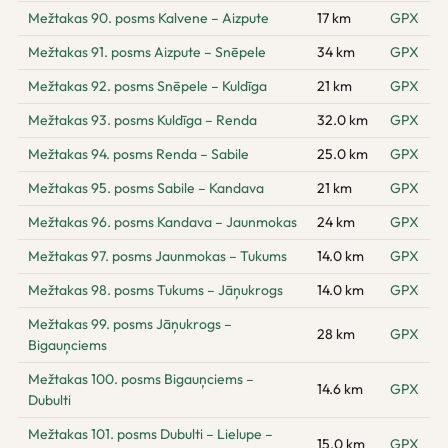
Mežtakas 90. posms Kalvene – Aizpute
17 km
GPX
Mežtakas 91. posms Aizpute – Snēpele
34 km
GPX
Mežtakas 92. posms Snēpele – Kuldīga
21 km
GPX
Mežtakas 93. posms Kuldīga – Renda
32.0 km
GPX
Mežtakas 94. posms Renda – Sabile
25.0 km
GPX
Mežtakas 95. posms Sabile – Kandava
21 km
GPX
Mežtakas 96. posms Kandava – Jaunmokas
24 km
GPX
Mežtakas 97. posms Jaunmokas – Tukums
14.0 km
GPX
Mežtakas 98. posms Tukums – Jāņukrogs
14.0 km
GPX
Mežtakas 99. posms Jāņukrogs –
28 km
GPX
Bigauņciems
Mežtakas 100. posms Bigauņciems –
14.6 km
GPX
Dubulti
Mežtakas 101. posms Dubulti – Lielupe –
15.0 km
GPX