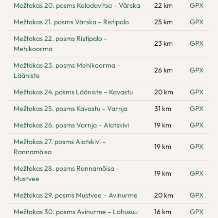
Mežtakas 20. posms Kolodavitsa – Värska
22 km
GPX
Mežtakas 21. posms Värska – Ristipalo
25 km
GPX
Mežtakas 22. posms Ristipalo –
23 km
GPX
Mehikoorma
Mežtakas 23. posms Mehikoorma –
26 km
GPX
Lääniste
Mežtakas 24. posms Lääniste – Kavastu
20 km
GPX
Mežtakas 25. posms Kavastu – Varnja
31 km
GPX
Mežtakas 26. posms Varnja – Alatskivi
19 km
GPX
Mežtakas 27. posms Alatskivi –
19 km
GPX
Rannamõisa
Mežtakas 28. posms Rannamõisa –
19 km
GPX
Mustvee
Mežtakas 29. posms Mustvee – Avinurme
20 km
GPX
Mežtakas 30. posms Avinurme – Lohusuu
16 km
GPX