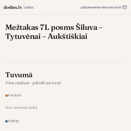
/
dodies.lv
takas
uzlāde
meteo
vēsture
raksti
Mežtakas 71. posms Šiluva –
Tytuvėnai – Aukštiškiai
Tuvumā
5 km rādiusā · pikniki un torņi
PIKNIKI
Nav tuvumā nekā
TORŅI