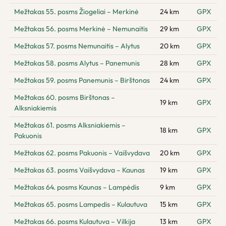
Mežtakas 55. posms Žiogeliai – Merkinė
24 km
GPX
Mežtakas 56. posms Merkinė – Nemunaitis
29 km
GPX
Mežtakas 57. posms Nemunaitis – Alytus
20 km
GPX
Mežtakas 58. posms Alytus – Panemunis
28 km
GPX
Mežtakas 59. posms Panemunis – Birštonas
24 km
GPX
Mežtakas 60. posms Birštonas –
19 km
GPX
Alksniakiemis
Mežtakas 61. posms Alksniakiemis –
18 km
GPX
Pakuonis
Mežtakas 62. posms Pakuonis – Vaišvydava
20 km
GPX
Mežtakas 63. posms Vaišvydava – Kaunas
19 km
GPX
Mežtakas 64. posms Kaunas – Lampėdis
9 km
GPX
Mežtakas 65. posms Lampedis – Kulautuva
15 km
GPX
Mežtakas 66. posms Kulautuva – Vilkija
13 km
GPX