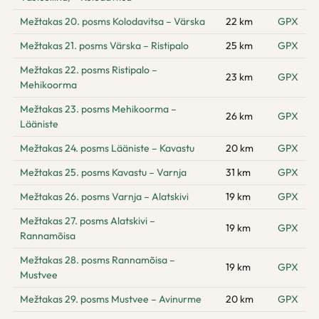
Mežtakas 20. posms Kolodavitsa – Värska
22 km
GPX
Mežtakas 21. posms Värska – Ristipalo
25 km
GPX
Mežtakas 22. posms Ristipalo –
23 km
GPX
Mehikoorma
Mežtakas 23. posms Mehikoorma –
26 km
GPX
Lääniste
Mežtakas 24. posms Lääniste – Kavastu
20 km
GPX
Mežtakas 25. posms Kavastu – Varnja
31 km
GPX
Mežtakas 26. posms Varnja – Alatskivi
19 km
GPX
Mežtakas 27. posms Alatskivi –
19 km
GPX
Rannamõisa
Mežtakas 28. posms Rannamõisa –
19 km
GPX
Mustvee
Mežtakas 29. posms Mustvee – Avinurme
20 km
GPX