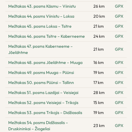
Mežtakas 43. posms Käsmu – Viinistu
26 km
GPX
Mežtakas 44. posms Viinistu – Loksa
20 km
GPX
Mežtakas 45. posms Loksa – Tsitre
21 km
GPX
Mežtakas 46. posms Tsitre – Kaberneeme
24 km
GPX
Mežtakas 47. posms Kaberneeme –
21 km
GPX
Jõelähtme
Mežtakas 48. posms Jõelähtme – Muuga
16 km
GPX
Mežtakas 49. posms Muuga – Püünsi
19 km
GPX
Mežtakas 50. posms Püünsi – Tallinn
17 km
GPX
Mežtakas 51. posms Lazdijai – Veisiejai
28 km
GPX
Mežtakas 52. posms Veisiejai – Trikojis
15 km
GPX
Mežtakas 53. posms Trikojis – Didžiasalis
19 km
GPX
Mežtakas 54. posms Didžiasalis –
23 km
GPX
Druskininkai – Žiogeliai