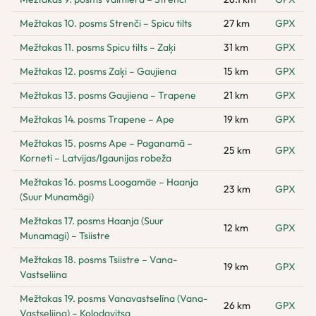
Mežtakas 10. posms Strenči – Spicu tilts
27 km
GPX
Mežtakas 11. posms Spicu tilts – Zaķi
31 km
GPX
Mežtakas 12. posms Zaķi – Gaujiena
15 km
GPX
Mežtakas 13. posms Gaujiena – Trapene
21 km
GPX
Mežtakas 14. posms Trapene – Ape
19 km
GPX
Mežtakas 15. posms Ape – Paganamā –
25 km
GPX
Korneti – Latvijas/Igaunijas robeža
Mežtakas 16. posms Loogamäe – Haanja
23 km
GPX
(Suur Munamägi)
Mežtakas 17. posms Haanja (Suur
12 km
GPX
Munamagi) – Tsiistre
Mežtakas 18. posms Tsiistre – Vana-
19 km
GPX
Vastseliina
Mežtakas 19. posms Vanavastselīna (Vana-
26 km
GPX
Vastseliina) – Kolodavitsa