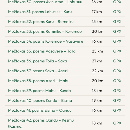
Mežtakas 30. posms Avinurme – Lohusuu
16 km
GPX
Mežtakas 31. posms Lohusuu – Kuru
17 km
GPX
Mežtakas 32. posms Kuru – Remniku
15 km
GPX
Mežtakas 33. posms Remniku – Kuremäe
30 km
GPX
Mežtakas 34. posms Kuremäe – Vasavere
16 km
GPX
Mežtakas 35. posms Vasavere – Toila
25 km
GPX
Mežtakas 36. posms Toila – Saka
21 km
GPX
Mežtakas 37. posms Saka – Aseri
22 km
GPX
Mežtakas 38. posms Aseri – Mahu
20 km
GPX
Mežtakas 39. posms Mahu – Kunda
18 km
GPX
Mežtakas 40. posms Kunda – Eisma
19 km
GPX
Mežtakas 41. posms Eisma – Oandu
16 km
GPX
Mežtakas 42. posms Oandu – Kesmu
18 km
GPX
(Käsmu)