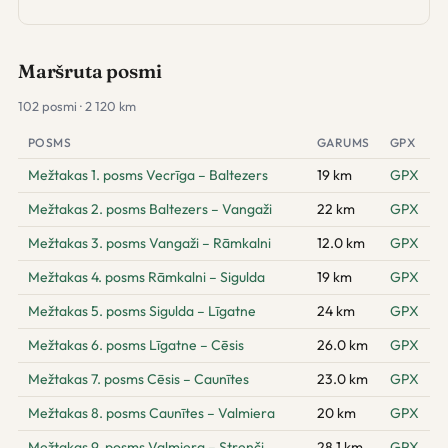
Maršruta posmi
102 posmi · 2 120 km
POSMS
GARUMS
GPX
Mežtakas 1. posms Vecrīga – Baltezers
19 km
GPX
Mežtakas 2. posms Baltezers – Vangaži
22 km
GPX
Mežtakas 3. posms Vangaži – Rāmkalni
12.0 km
GPX
Mežtakas 4. posms Rāmkalni – Sigulda
19 km
GPX
Mežtakas 5. posms Sigulda – Līgatne
24 km
GPX
Mežtakas 6. posms Līgatne – Cēsis
26.0 km
GPX
Mežtakas 7. posms Cēsis – Caunītes
23.0 km
GPX
Mežtakas 8. posms Caunītes – Valmiera
20 km
GPX
Mežtakas 9. posms Valmiera – Strenči
28.1 km
GPX