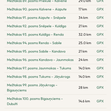
Mežtakas 89. posms Priekule – Kalvene
29.0 km
GPX
Mežtakas 90. posms Kalvene – Aizpute
17 km
GPX
Mežtakas 91. posms Aizpute – Snēpele
34 km
GPX
Mežtakas 92. posms Snēpele – Kuldīga
21 km
GPX
Mežtakas 93. posms Kuldīga – Renda
32.0 km
GPX
Mežtakas 94. posms Renda – Sabile
25.0 km
GPX
Mežtakas 95. posms Sabile – Kandava
21 km
GPX
Mežtakas 96. posms Kandava – Jaunmokas
24 km
GPX
Mežtakas 97. posms Jaunmokas – Tukums
14.0 km
GPX
Mežtakas 98. posms Tukums – Jāņukrogs
14.0 km
GPX
Mežtakas 99. posms Jāņukrogs –
28 km
GPX
Bigauņciems
Mežtakas 100. posms Bigauņciems –
14.6 km
GPX
Dubulti