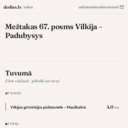
/
dodies.lv
takas
uzlāde
meteo
vēsture
raksti
Mežtakas 67. posms Vilkija –
Padubysys
Tuvumā
5 km rādiusā · pikniki un torņi
PIKNIKI
4.0
Vilkijos girininkijos poilsiavietė – Mauškalnis
km
TORŅI