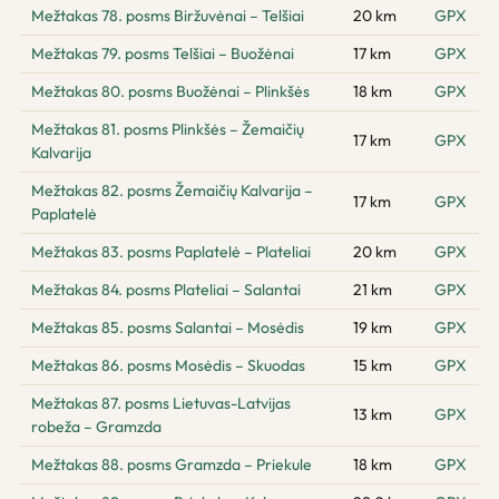
Mežtakas 78. posms Biržuvėnai – Telšiai
20 km
GPX
Mežtakas 79. posms Telšiai – Buožėnai
17 km
GPX
Mežtakas 80. posms Buožėnai – Plinkšės
18 km
GPX
Mežtakas 81. posms Plinkšės – Žemaičių
17 km
GPX
Kalvarija
Mežtakas 82. posms Žemaičių Kalvarija –
17 km
GPX
Paplatelė
Mežtakas 83. posms Paplatelė – Plateliai
20 km
GPX
Mežtakas 84. posms Plateliai – Salantai
21 km
GPX
Mežtakas 85. posms Salantai – Mosėdis
19 km
GPX
Mežtakas 86. posms Mosėdis – Skuodas
15 km
GPX
Mežtakas 87. posms Lietuvas-Latvijas
13 km
GPX
robeža – Gramzda
Mežtakas 88. posms Gramzda – Priekule
18 km
GPX