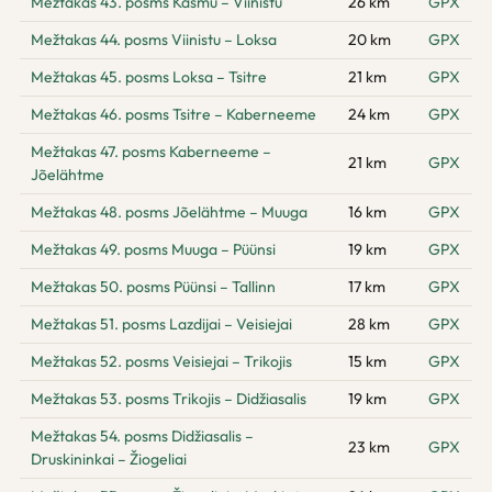
Mežtakas 43. posms Käsmu – Viinistu
26 km
GPX
Mežtakas 44. posms Viinistu – Loksa
20 km
GPX
Mežtakas 45. posms Loksa – Tsitre
21 km
GPX
Mežtakas 46. posms Tsitre – Kaberneeme
24 km
GPX
Mežtakas 47. posms Kaberneeme –
21 km
GPX
Jõelähtme
Mežtakas 48. posms Jõelähtme – Muuga
16 km
GPX
Mežtakas 49. posms Muuga – Püünsi
19 km
GPX
Mežtakas 50. posms Püünsi – Tallinn
17 km
GPX
Mežtakas 51. posms Lazdijai – Veisiejai
28 km
GPX
Mežtakas 52. posms Veisiejai – Trikojis
15 km
GPX
Mežtakas 53. posms Trikojis – Didžiasalis
19 km
GPX
Mežtakas 54. posms Didžiasalis –
23 km
GPX
Druskininkai – Žiogeliai