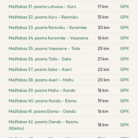
Mežtakas 31. posms Lohusuu – Kuru
17 km
GPX
Mežtakas 32. posms Kuru – Remniku
15 km
GPX
Mežtakas 33. posms Remniku – Kuremäe
30 km
GPX
Mežtakas 34. posms Kuremäe – Vasavere
16 km
GPX
Mežtakas 35. posms Vasavere – Toila
25 km
GPX
Mežtakas 36. posms Toila – Saka
21 km
GPX
Mežtakas 37. posms Saka – Aseri
22 km
GPX
Mežtakas 38. posms Aseri – Mahu
20 km
GPX
Mežtakas 39. posms Mahu – Kunda
18 km
GPX
Mežtakas 40. posms Kunda – Eisma
19 km
GPX
Mežtakas 41. posms Eisma – Oandu
16 km
GPX
Mežtakas 42. posms Oandu – Kesmu
18 km
GPX
(Käsmu)