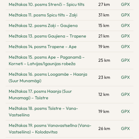
Mežtakas 10. posms Strenči – Spicu tilts
27 km
GPX
Mežtakas 11. posms Spicu tilts – Zaķi
31 km
GPX
Mežtakas 12. posms Zaķi – Gaujiena
15 km
GPX
Mežtakas 13. posms Gaujiena – Trapene
21 km
GPX
Mežtakas 14. posms Trapene – Ape
19 km
GPX
Mežtakas 15. posms Ape – Paganamā –
25 km
GPX
Korneti – Latvijas/Igaunijas robeža
Mežtakas 16. posms Loogamäe – Haanja
23 km
GPX
(Suur Munamägi)
Mežtakas 17. posms Haanja (Suur
12 km
GPX
Munamagi) – Tsiistre
Mežtakas 18. posms Tsiistre – Vana-
19 km
GPX
Vastseliina
Mežtakas 19. posms Vanavastselīna (Vana-
26 km
GPX
Vastseliina) – Kolodavitsa