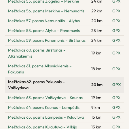
Mežtakas 55. posms Žiogeliai – Merkinė
24 km
GPX
Mežtakas 56. posms Merkinė – Nemunaitis
29 km
GPX
Mežtakas 57. posms Nemunaitis – Alytus
20 km
GPX
Mežtakas 58. posms Alytus – Panemunis
28 km
GPX
Mežtakas 59. posms Panemunis – Birštonas
24 km
GPX
Mežtakas 60. posms Birštonas –
19 km
GPX
Alksniakiemis
Mežtakas 61. posms Alksniakiemis –
18 km
GPX
Pakuonis
Mežtakas 62. posms Pakuonis –
20 km
GPX
Vaišvydava
Mežtakas 63. posms Vaišvydava – Kaunas
19 km
GPX
Mežtakas 64. posms Kaunas – Lampėdis
9 km
GPX
Mežtakas 65. posms Lampedis – Kulautuva
15 km
GPX
Mežtakas 66. posms Kulautuva – Vilkija
13 km
GPX