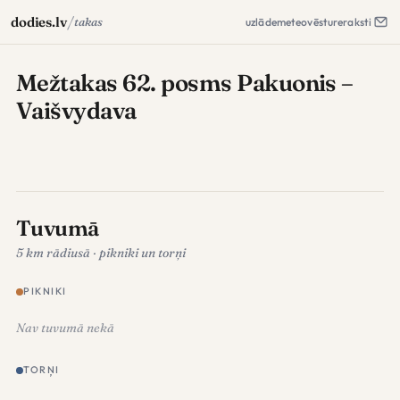
/
dodies.lv
takas
uzlāde
meteo
vēsture
raksti
Mežtakas 62. posms Pakuonis –
Vaišvydava
Tuvumā
5 km rādiusā · pikniki un torņi
PIKNIKI
Nav tuvumā nekā
TORŅI