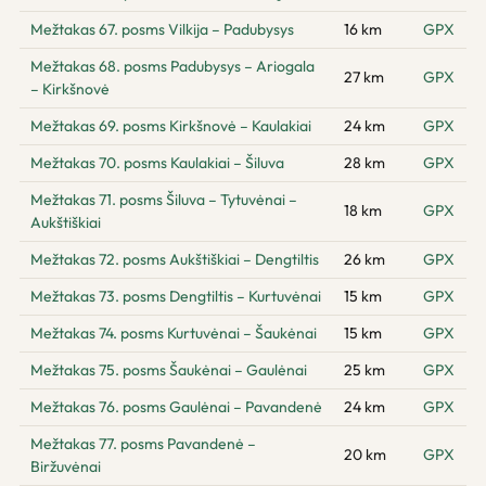
Mežtakas 67. posms Vilkija – Padubysys
16 km
GPX
Mežtakas 68. posms Padubysys – Ariogala
27 km
GPX
– Kirkšnovė
Mežtakas 69. posms Kirkšnovė – Kaulakiai
24 km
GPX
Mežtakas 70. posms Kaulakiai – Šiluva
28 km
GPX
Mežtakas 71. posms Šiluva – Tytuvėnai –
18 km
GPX
Aukštiškiai
Mežtakas 72. posms Aukštiškiai – Dengtiltis
26 km
GPX
Mežtakas 73. posms Dengtiltis – Kurtuvėnai
15 km
GPX
Mežtakas 74. posms Kurtuvėnai – Šaukėnai
15 km
GPX
Mežtakas 75. posms Šaukėnai – Gaulėnai
25 km
GPX
Mežtakas 76. posms Gaulėnai – Pavandenė
24 km
GPX
Mežtakas 77. posms Pavandenė –
20 km
GPX
Biržuvėnai