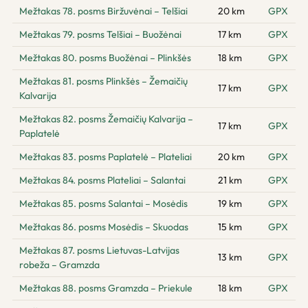
Mežtakas 78. posms Biržuvėnai – Telšiai
20 km
GPX
Mežtakas 79. posms Telšiai – Buožėnai
17 km
GPX
Mežtakas 80. posms Buožėnai – Plinkšės
18 km
GPX
Mežtakas 81. posms Plinkšės – Žemaičių
17 km
GPX
Kalvarija
Mežtakas 82. posms Žemaičių Kalvarija –
17 km
GPX
Paplatelė
Mežtakas 83. posms Paplatelė – Plateliai
20 km
GPX
Mežtakas 84. posms Plateliai – Salantai
21 km
GPX
Mežtakas 85. posms Salantai – Mosėdis
19 km
GPX
Mežtakas 86. posms Mosėdis – Skuodas
15 km
GPX
Mežtakas 87. posms Lietuvas-Latvijas
13 km
GPX
robeža – Gramzda
Mežtakas 88. posms Gramzda – Priekule
18 km
GPX