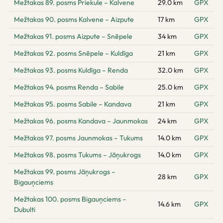
Mežtakas 89. posms Priekule – Kalvene
29.0 km
GPX
Mežtakas 90. posms Kalvene – Aizpute
17 km
GPX
Mežtakas 91. posms Aizpute – Snēpele
34 km
GPX
Mežtakas 92. posms Snēpele – Kuldīga
21 km
GPX
Mežtakas 93. posms Kuldīga – Renda
32.0 km
GPX
Mežtakas 94. posms Renda – Sabile
25.0 km
GPX
Mežtakas 95. posms Sabile – Kandava
21 km
GPX
Mežtakas 96. posms Kandava – Jaunmokas
24 km
GPX
Mežtakas 97. posms Jaunmokas – Tukums
14.0 km
GPX
Mežtakas 98. posms Tukums – Jāņukrogs
14.0 km
GPX
Mežtakas 99. posms Jāņukrogs –
28 km
GPX
Bigauņciems
Mežtakas 100. posms Bigauņciems –
14.6 km
GPX
Dubulti