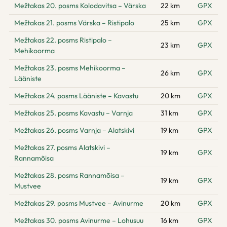
Mežtakas 20. posms Kolodavitsa – Värska
22 km
GPX
Mežtakas 21. posms Värska – Ristipalo
25 km
GPX
Mežtakas 22. posms Ristipalo –
23 km
GPX
Mehikoorma
Mežtakas 23. posms Mehikoorma –
26 km
GPX
Lääniste
Mežtakas 24. posms Lääniste – Kavastu
20 km
GPX
Mežtakas 25. posms Kavastu – Varnja
31 km
GPX
Mežtakas 26. posms Varnja – Alatskivi
19 km
GPX
Mežtakas 27. posms Alatskivi –
19 km
GPX
Rannamõisa
Mežtakas 28. posms Rannamõisa –
19 km
GPX
Mustvee
Mežtakas 29. posms Mustvee – Avinurme
20 km
GPX
Mežtakas 30. posms Avinurme – Lohusuu
16 km
GPX