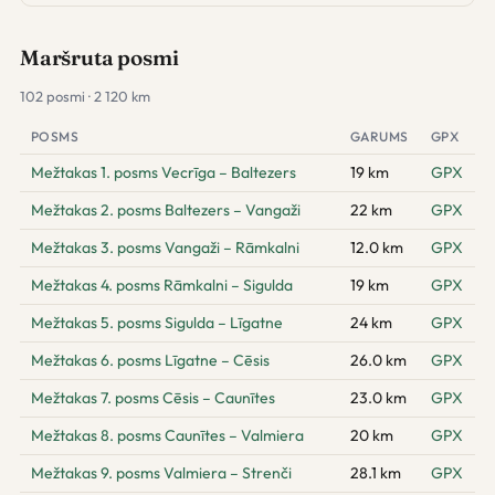
Maršruta posmi
102 posmi · 2 120 km
POSMS
GARUMS
GPX
Mežtakas 1. posms Vecrīga – Baltezers
19 km
GPX
Mežtakas 2. posms Baltezers – Vangaži
22 km
GPX
Mežtakas 3. posms Vangaži – Rāmkalni
12.0 km
GPX
Mežtakas 4. posms Rāmkalni – Sigulda
19 km
GPX
Mežtakas 5. posms Sigulda – Līgatne
24 km
GPX
Mežtakas 6. posms Līgatne – Cēsis
26.0 km
GPX
Mežtakas 7. posms Cēsis – Caunītes
23.0 km
GPX
Mežtakas 8. posms Caunītes – Valmiera
20 km
GPX
Mežtakas 9. posms Valmiera – Strenči
28.1 km
GPX