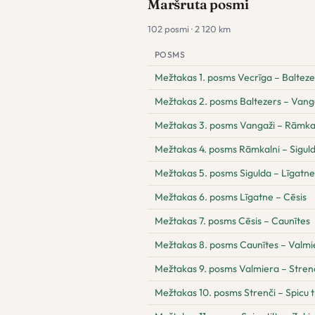
Maršruta posmi
102 posmi · 2 120 km
POSMS
Mežtakas 1. posms Vecrīga – Balteze
Mežtakas 2. posms Baltezers – Vang
Mežtakas 3. posms Vangaži – Rāmka
Mežtakas 4. posms Rāmkalni – Sigul
Mežtakas 5. posms Sigulda – Līgatne
Mežtakas 6. posms Līgatne – Cēsis
Mežtakas 7. posms Cēsis – Caunītes
Mežtakas 8. posms Caunītes – Valmi
Mežtakas 9. posms Valmiera – Stren
Mežtakas 10. posms Strenči – Spicu ti