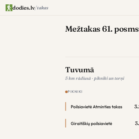
dodies.lv
/
takas
Mežtakas 61. posms
Tuvumā
5 km rādiusā · pikniki un torņi
PIKNIKI
3
Poilsiavietė Atminties takas
3
Giraitiškių poilsiavietė