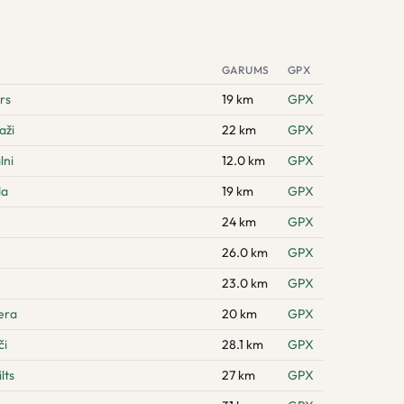
GARUMS
GPX
rs
19 km
GPX
aži
22 km
GPX
lni
12.0 km
GPX
da
19 km
GPX
24 km
GPX
26.0 km
GPX
23.0 km
GPX
era
20 km
GPX
či
28.1 km
GPX
lts
27 km
GPX