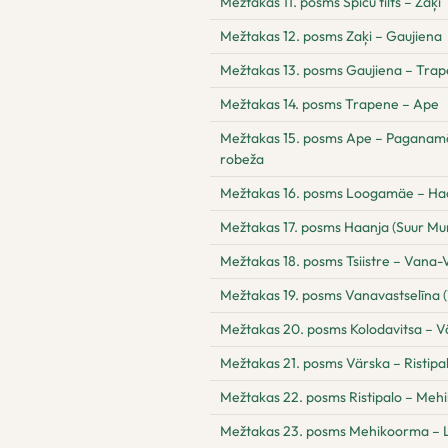
Mežtakas 11. posms Spicu tilts – Zaķi
Mežtakas 12. posms Zaķi – Gaujiena
Mežtakas 13. posms Gaujiena – Tra
Mežtakas 14. posms Trapene – Ape
Mežtakas 15. posms Ape – Paganamā –
robeža
Mežtakas 16. posms Loogamäe – Ha
Mežtakas 17. posms Haanja (Suur Mun
Mežtakas 18. posms Tsiistre – Vana-V
Mežtakas 19. posms Vanavastselīna (
Mežtakas 20. posms Kolodavitsa – V
Mežtakas 21. posms Värska – Ristipa
Mežtakas 22. posms Ristipalo – Me
Mežtakas 23. posms Mehikoorma – 