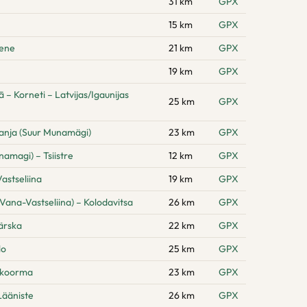
31 km
GPX
15 km
GPX
pene
21 km
GPX
19 km
GPX
 Korneti – Latvijas/Igaunijas
25 km
GPX
anja (Suur Munamägi)
23 km
GPX
amagi) – Tsiistre
12 km
GPX
astseliina
19 km
GPX
Vana-Vastseliina) – Kolodavitsa
26 km
GPX
ärska
22 km
GPX
lo
25 km
GPX
hikoorma
23 km
GPX
Lääniste
26 km
GPX