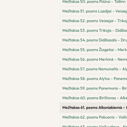
Mežtakas 50. posms Püünsi – Tallinn
Mežtakas 51. posms Lazdijai – Veisiej
Mežtakas 52. posms Veisiejai – Trikoj
Mežtakas 53. posms Trikojis – Didžias
Mežtakas 54. posms Didžiasalis – Drus
Mežtakas 55. posms Žiogeliai – Merk
Mežtakas 56. posms Merkinė – Nemu
Mežtakas 57. posms Nemunaitis – Al
Mežtakas 58. posms Alytus – Panem
Mežtakas 59. posms Panemunis – Bi
Mežtakas 60. posms Birštonas – Alk
Mežtakas 61. posms Alksniakiemis –
Mežtakas 62. posms Pakuonis – Vai
Mežtakas 63. posms Vaišvydava – K