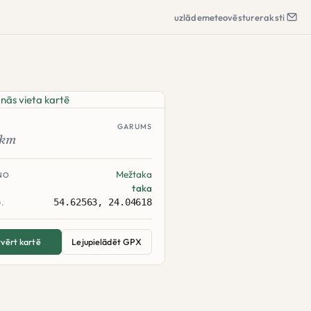
uzlāde
meteo
vēsture
raksti
GARUMS
km
Mežtaka
NO
taka
54.62563, 24.04618
.
vērt kartē
Lejupielādēt GPX