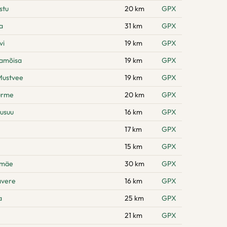
stu
20 km
GPX
a
31 km
GPX
vi
19 km
GPX
namõisa
19 km
GPX
Mustvee
19 km
GPX
urme
20 km
GPX
usuu
16 km
GPX
17 km
GPX
15 km
GPX
emäe
30 km
GPX
avere
16 km
GPX
a
25 km
GPX
21 km
GPX