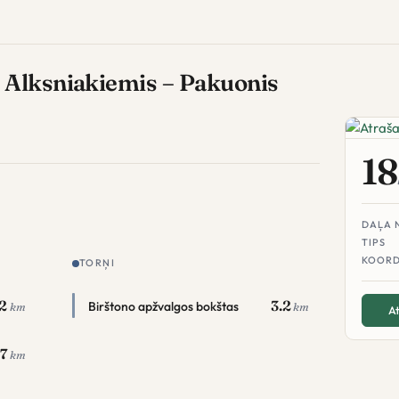
 Alksniakiemis – Pakuonis
18
DAĻA 
TIPS
KOORD
TORŅI
.2
3.2
Birštono apžvalgos bokštas
km
km
At
.7
km