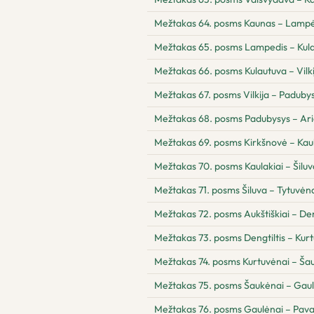
Mežtakas 64. posms Kaunas – Lampė
Mežtakas 65. posms Lampedis – Kul
Mežtakas 66. posms Kulautuva – Vilki
Mežtakas 67. posms Vilkija – Paduby
Mežtakas 68. posms Padubysys – Ari
Mežtakas 69. posms Kirkšnovė – Kaul
Mežtakas 70. posms Kaulakiai – Šiluv
Mežtakas 71. posms Šiluva – Tytuvėnai
Mežtakas 72. posms Aukštiškiai – Den
Mežtakas 73. posms Dengtiltis – Kur
Mežtakas 74. posms Kurtuvėnai – Ša
Mežtakas 75. posms Šaukėnai – Gau
Mežtakas 76. posms Gaulėnai – Pav