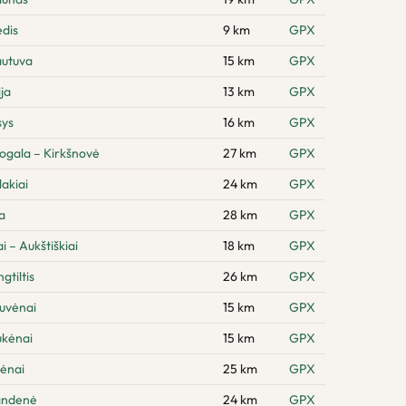
dis
9 km
GPX
autuva
15 km
GPX
ja
13 km
GPX
sys
16 km
GPX
ogala – Kirkšnovė
27 km
GPX
akiai
24 km
GPX
a
28 km
GPX
 – Aukštiškiai
18 km
GPX
gtiltis
26 km
GPX
tuvėnai
15 km
GPX
ukėnai
15 km
GPX
lėnai
25 km
GPX
andenė
24 km
GPX