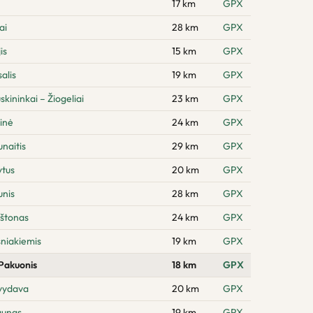
17 km
GPX
ai
28 km
GPX
is
15 km
GPX
alis
19 km
GPX
kininkai – Žiogeliai
23 km
GPX
inė
24 km
GPX
naitis
29 km
GPX
ytus
20 km
GPX
unis
28 km
GPX
rštonas
24 km
GPX
sniakiemis
19 km
GPX
 Pakuonis
18 km
GPX
švydava
20 km
GPX
aunas
19 km
GPX