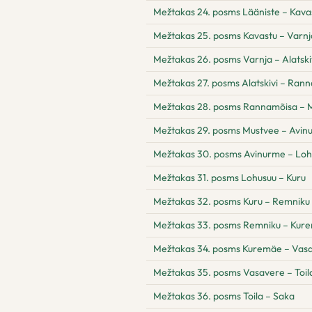
Mežtakas 24. posms Lääniste – Kava
Mežtakas 25. posms Kavastu – Varnj
Mežtakas 26. posms Varnja – Alatski
Mežtakas 27. posms Alatskivi – Ran
Mežtakas 28. posms Rannamõisa – 
Mežtakas 29. posms Mustvee – Avin
Mežtakas 30. posms Avinurme – Loh
Mežtakas 31. posms Lohusuu – Kuru
Mežtakas 32. posms Kuru – Remniku
Mežtakas 33. posms Remniku – Kur
Mežtakas 34. posms Kuremäe – Vas
Mežtakas 35. posms Vasavere – Toil
Mežtakas 36. posms Toila – Saka