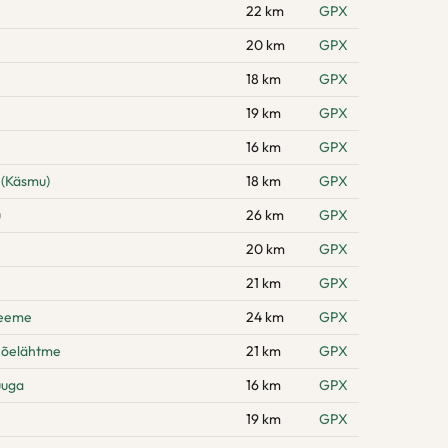
22 km
GPX
20 km
GPX
18 km
GPX
19 km
GPX
16 km
GPX
 (Käsmu)
18 km
GPX
u
26 km
GPX
20 km
GPX
21 km
GPX
neeme
24 km
GPX
Jõelähtme
21 km
GPX
uuga
16 km
GPX
19 km
GPX