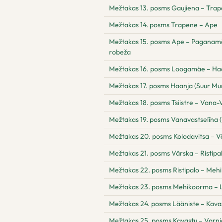
Mežtakas 13. posms Gaujiena – Tra
Mežtakas 14. posms Trapene – Ape
Mežtakas 15. posms Ape – Paganamā –
robeža
Mežtakas 16. posms Loogamäe – Ha
Mežtakas 17. posms Haanja (Suur Mun
Mežtakas 18. posms Tsiistre – Vana-V
Mežtakas 19. posms Vanavastselīna (
Mežtakas 20. posms Kolodavitsa – V
Mežtakas 21. posms Värska – Ristipa
Mežtakas 22. posms Ristipalo – Me
Mežtakas 23. posms Mehikoorma – 
Mežtakas 24. posms Lääniste – Kava
Mežtakas 25. posms Kavastu – Varnj