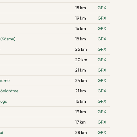
18 km
GPX
19 km
GPX
16 km
GPX
 (Käsmu)
18 km
GPX
u
26 km
GPX
20 km
GPX
21 km
GPX
neeme
24 km
GPX
Jõelähtme
21 km
GPX
uuga
16 km
GPX
19 km
GPX
17 km
GPX
ai
28 km
GPX