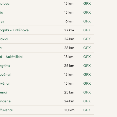
autuva
15 km
GPX
ja
13 km
GPX
sys
16 km
GPX
ogala – Kirkšnovė
27 km
GPX
akiai
24 km
GPX
a
28 km
GPX
 – Aukštiškiai
18 km
GPX
gtiltis
26 km
GPX
tuvėnai
15 km
GPX
ukėnai
15 km
GPX
lėnai
25 km
GPX
andenė
24 km
GPX
ržuvėnai
20 km
GPX