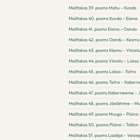
Mežtakas 39. posms Mahu – Kunda
Mežtakas 40. posms Kunda – Eisma
Mežtakas 41. posms Eisma – Oandu
Mežtakas 42. posms Oandu – Kesmu
Mežtakas 43. posms Käsmu – Viinist
Mežtakas 44. posms Viinistu – Loksa
Mežtakas 45. posms Loksa – Tsitre
Mežtakas 46. posms Tsitre – Kaber
Mežtakas 47. posms Kaberneeme – 
Mežtakas 48. posms Jõelähtme – M
Mežtakas 49. posms Muuga – Püünsi
Mežtakas 50. posms Püünsi – Tallinn
Mežtakas 51. posms Lazdijai – Veisiej