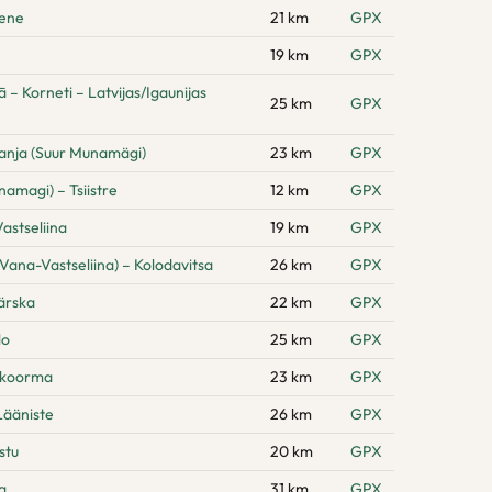
pene
21 km
GPX
19 km
GPX
 Korneti – Latvijas/Igaunijas
25 km
GPX
anja (Suur Munamägi)
23 km
GPX
amagi) – Tsiistre
12 km
GPX
astseliina
19 km
GPX
Vana-Vastseliina) – Kolodavitsa
26 km
GPX
ärska
22 km
GPX
lo
25 km
GPX
hikoorma
23 km
GPX
Lääniste
26 km
GPX
stu
20 km
GPX
a
31 km
GPX