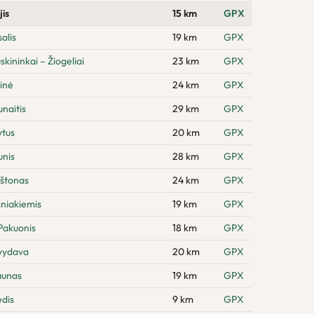
jis
15 km
GPX
alis
19 km
GPX
kininkai – Žiogeliai
23 km
GPX
inė
24 km
GPX
naitis
29 km
GPX
ytus
20 km
GPX
unis
28 km
GPX
rštonas
24 km
GPX
sniakiemis
19 km
GPX
Pakuonis
18 km
GPX
švydava
20 km
GPX
aunas
19 km
GPX
dis
9 km
GPX