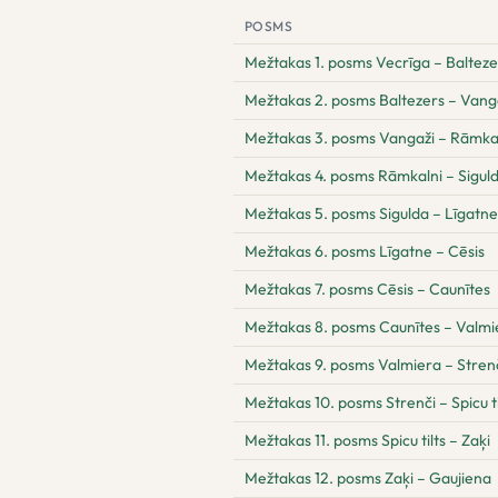
POSMS
Mežtakas 1. posms Vecrīga – Balteze
Mežtakas 2. posms Baltezers – Vang
Mežtakas 3. posms Vangaži – Rāmka
Mežtakas 4. posms Rāmkalni – Sigul
Mežtakas 5. posms Sigulda – Līgatne
Mežtakas 6. posms Līgatne – Cēsis
Mežtakas 7. posms Cēsis – Caunītes
Mežtakas 8. posms Caunītes – Valmi
Mežtakas 9. posms Valmiera – Stren
Mežtakas 10. posms Strenči – Spicu ti
Mežtakas 11. posms Spicu tilts – Zaķi
Mežtakas 12. posms Zaķi – Gaujiena