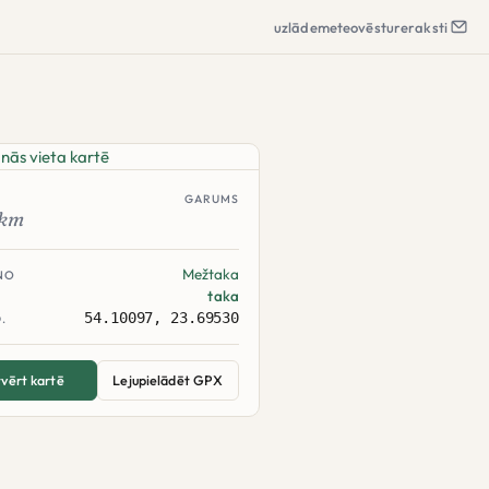
uzlāde
meteo
vēsture
raksti
GARUMS
km
Mežtaka
NO
taka
54.10097, 23.69530
.
vērt kartē
Lejupielādēt GPX