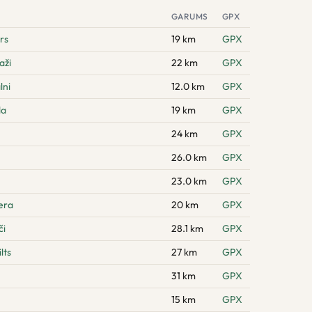
GARUMS
GPX
rs
19 km
GPX
aži
22 km
GPX
lni
12.0 km
GPX
da
19 km
GPX
24 km
GPX
26.0 km
GPX
23.0 km
GPX
era
20 km
GPX
či
28.1 km
GPX
lts
27 km
GPX
31 km
GPX
15 km
GPX