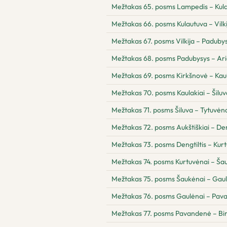
Mežtakas 65. posms Lampedis – Kul
Mežtakas 66. posms Kulautuva – Vilki
Mežtakas 67. posms Vilkija – Paduby
Mežtakas 68. posms Padubysys – Ari
Mežtakas 69. posms Kirkšnovė – Kaul
Mežtakas 70. posms Kaulakiai – Šiluv
Mežtakas 71. posms Šiluva – Tytuvėnai
Mežtakas 72. posms Aukštiškiai – Den
Mežtakas 73. posms Dengtiltis – Kur
Mežtakas 74. posms Kurtuvėnai – Ša
Mežtakas 75. posms Šaukėnai – Gau
Mežtakas 76. posms Gaulėnai – Pav
Mežtakas 77. posms Pavandenė – Bi