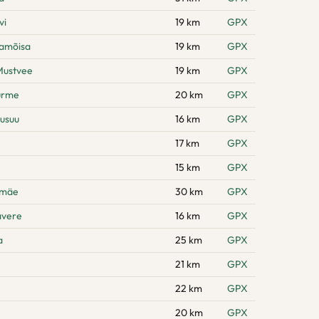
vi
19 km
GPX
namõisa
19 km
GPX
Mustvee
19 km
GPX
urme
20 km
GPX
usuu
16 km
GPX
17 km
GPX
15 km
GPX
emäe
30 km
GPX
avere
16 km
GPX
a
25 km
GPX
21 km
GPX
22 km
GPX
20 km
GPX