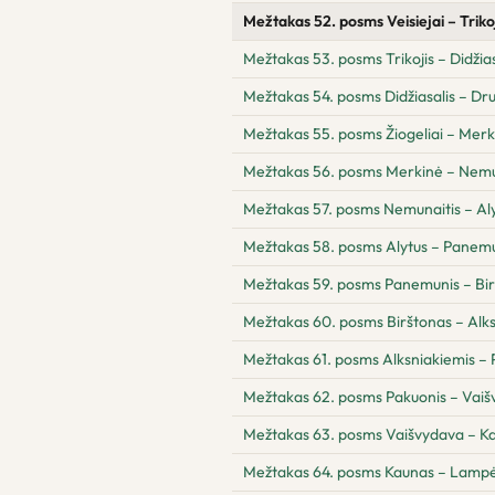
Mežtakas 52. posms Veisiejai – Triko
Mežtakas 53. posms Trikojis – Didžias
Mežtakas 54. posms Didžiasalis – Drus
Mežtakas 55. posms Žiogeliai – Merk
Mežtakas 56. posms Merkinė – Nemu
Mežtakas 57. posms Nemunaitis – Al
Mežtakas 58. posms Alytus – Panem
Mežtakas 59. posms Panemunis – Bi
Mežtakas 60. posms Birštonas – Alk
Mežtakas 61. posms Alksniakiemis – 
Mežtakas 62. posms Pakuonis – Vai
Mežtakas 63. posms Vaišvydava – K
Mežtakas 64. posms Kaunas – Lampė