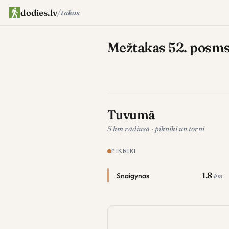
dodies.lv
/
takas
Mežtakas 52. posms V
Tuvumā
5 km rādiusā · pikniki un torņi
PIKNIKI
1.8
Snaigynas
km