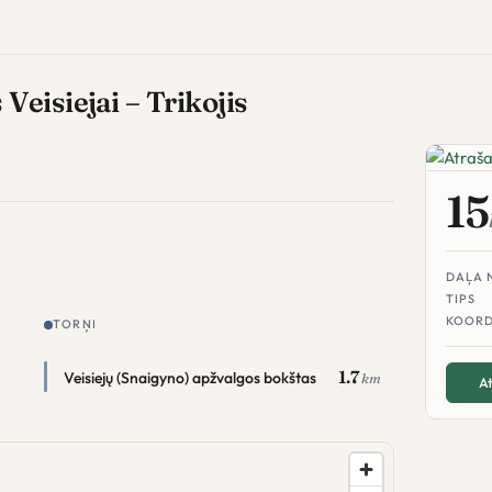
eisiejai – Trikojis
15
DAĻA 
TIPS
KOORD
TORŅI
1.7
Veisiejų (Snaigyno) apžvalgos bokštas
km
At