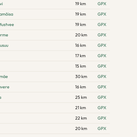
vi
19 km
GPX
namõisa
19 km
GPX
Mustvee
19 km
GPX
urme
20 km
GPX
usuu
16 km
GPX
17 km
GPX
15 km
GPX
emäe
30 km
GPX
avere
16 km
GPX
a
25 km
GPX
21 km
GPX
22 km
GPX
20 km
GPX