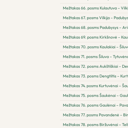
Mežtakas 66. posms Kulautuva – Vilki
Mežtakas 67. posms Vilkija – Paduby
Mežtakas 68. posms Padubysys – Ari
Mežtakas 69. posms Kirkšnovė – Kaul
Mežtakas 70. posms Kaulakiai – Šiluv
Mežtakas 71. posms Šiluva – Tytuvėnai
Mežtakas 72. posms Aukštiškiai – Den
Mežtakas 73. posms Dengtiltis – Kur
Mežtakas 74. posms Kurtuvėnai – Ša
Mežtakas 75. posms Šaukėnai – Gau
Mežtakas 76. posms Gaulėnai – Pav
Mežtakas 77. posms Pavandenė – Bi
Mežtakas 78. posms Biržuvėnai – Telš