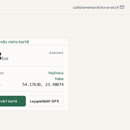
uzlāde
meteo
vēsture
raksti
8
GARUMS
km
Mežtaka
NO
taka
54.17630, 23.48074
.
vērt kartē
Lejupielādēt GPX