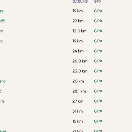
GARUMS
GPX
rs
19 km
GPX
aži
22 km
GPX
lni
12.0 km
GPX
da
19 km
GPX
24 km
GPX
26.0 km
GPX
23.0 km
GPX
era
20 km
GPX
či
28.1 km
GPX
lts
27 km
GPX
31 km
GPX
15 km
GPX
pene
21 km
GPX