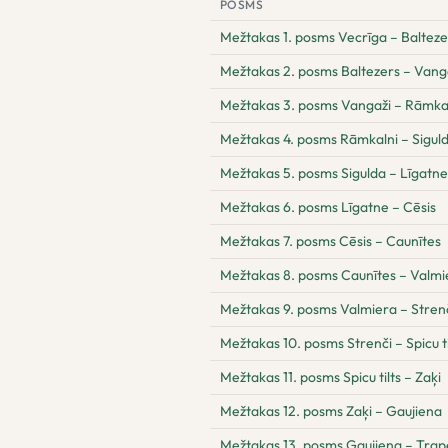
POSMS
Mežtakas 1. posms Vecrīga – Balteze
Mežtakas 2. posms Baltezers – Vang
Mežtakas 3. posms Vangaži – Rāmka
Mežtakas 4. posms Rāmkalni – Sigul
Mežtakas 5. posms Sigulda – Līgatne
Mežtakas 6. posms Līgatne – Cēsis
Mežtakas 7. posms Cēsis – Caunītes
Mežtakas 8. posms Caunītes – Valmi
Mežtakas 9. posms Valmiera – Stren
Mežtakas 10. posms Strenči – Spicu ti
Mežtakas 11. posms Spicu tilts – Zaķi
Mežtakas 12. posms Zaķi – Gaujiena
Mežtakas 13. posms Gaujiena – Tra