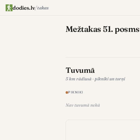
dodies.lv
/
takas
Mežtakas 51. posms L
Tuvumā
5 km rādiusā · pikniki un torņi
PIKNIKI
Nav tuvumā nekā