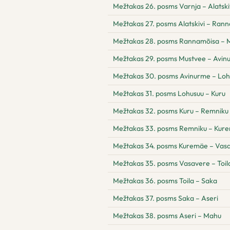
Mežtakas 26. posms Varnja – Alatski
Mežtakas 27. posms Alatskivi – Ran
Mežtakas 28. posms Rannamõisa – 
Mežtakas 29. posms Mustvee – Avin
Mežtakas 30. posms Avinurme – Loh
Mežtakas 31. posms Lohusuu – Kuru
Mežtakas 32. posms Kuru – Remniku
Mežtakas 33. posms Remniku – Kur
Mežtakas 34. posms Kuremäe – Vas
Mežtakas 35. posms Vasavere – Toil
Mežtakas 36. posms Toila – Saka
Mežtakas 37. posms Saka – Aseri
Mežtakas 38. posms Aseri – Mahu