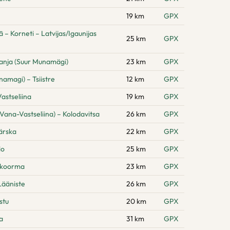
19 km
GPX
 Korneti – Latvijas/Igaunijas
25 km
GPX
anja (Suur Munamägi)
23 km
GPX
amagi) – Tsiistre
12 km
GPX
astseliina
19 km
GPX
Vana-Vastseliina) – Kolodavitsa
26 km
GPX
ärska
22 km
GPX
lo
25 km
GPX
hikoorma
23 km
GPX
Lääniste
26 km
GPX
stu
20 km
GPX
a
31 km
GPX