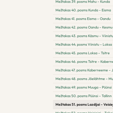
Mežtakas 39. posms Mahu – Kunda
Mežtakas 40. posms Kunda – Eisma
Mežtakas 41. posms Eisma – Oandu
Mežtakas 42. posms Oandu – Kesmu
Mežtakas 43. posms Käsmu – Viinist
Mežtakas 44. posms Viinistu – Loksa
Mežtakas 45. posms Loksa – Tsitre
Mežtakas 46. posms Tsitre – Kaber
Mežtakas 47. posms Kaberneeme – 
Mežtakas 48. posms Jõelähtme – M
Mežtakas 49. posms Muuga – Püünsi
Mežtakas 50. posms Püünsi – Tallinn
Mežtakas 51. posms Lazdijai – Veisie