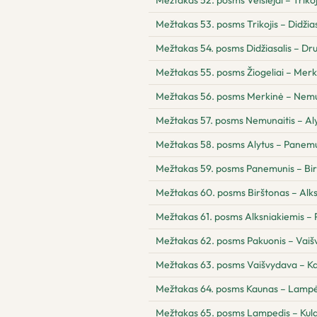
Mežtakas 52. posms Veisiejai – Trikoj
Mežtakas 53. posms Trikojis – Didžias
Mežtakas 54. posms Didžiasalis – Drus
Mežtakas 55. posms Žiogeliai – Merk
Mežtakas 56. posms Merkinė – Nemu
Mežtakas 57. posms Nemunaitis – Al
Mežtakas 58. posms Alytus – Panem
Mežtakas 59. posms Panemunis – Bi
Mežtakas 60. posms Birštonas – Alk
Mežtakas 61. posms Alksniakiemis – 
Mežtakas 62. posms Pakuonis – Vai
Mežtakas 63. posms Vaišvydava – K
Mežtakas 64. posms Kaunas – Lampė
Mežtakas 65. posms Lampedis – Kul