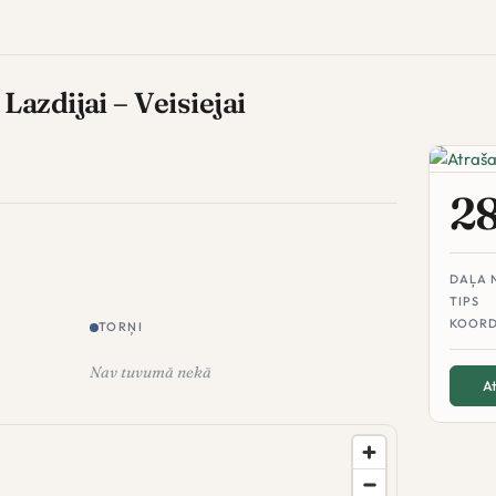
azdijai – Veisiejai
2
DAĻA 
TIPS
KOORD
TORŅI
Nav tuvumā nekā
At