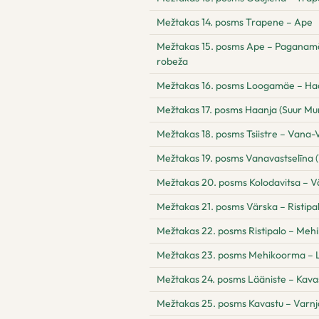
Mežtakas 14. posms Trapene – Ape
Mežtakas 15. posms Ape – Paganamā –
robeža
Mežtakas 16. posms Loogamäe – Ha
Mežtakas 17. posms Haanja (Suur Mun
Mežtakas 18. posms Tsiistre – Vana-V
Mežtakas 19. posms Vanavastselīna (
Mežtakas 20. posms Kolodavitsa – V
Mežtakas 21. posms Värska – Ristipa
Mežtakas 22. posms Ristipalo – Me
Mežtakas 23. posms Mehikoorma – 
Mežtakas 24. posms Lääniste – Kava
Mežtakas 25. posms Kavastu – Varnj