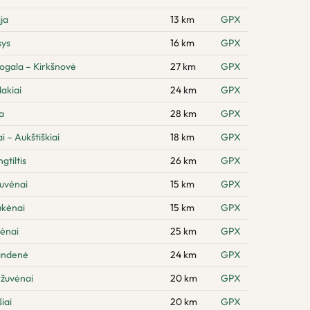
ja
13 km
GPX
sys
16 km
GPX
ogala – Kirkšnovė
27 km
GPX
akiai
24 km
GPX
a
28 km
GPX
 – Aukštiškiai
18 km
GPX
gtiltis
26 km
GPX
tuvėnai
15 km
GPX
ukėnai
15 km
GPX
lėnai
25 km
GPX
andenė
24 km
GPX
ržuvėnai
20 km
GPX
iai
20 km
GPX