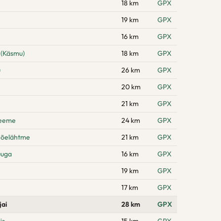
18 km
GPX
19 km
GPX
16 km
GPX
 (Käsmu)
18 km
GPX
u
26 km
GPX
20 km
GPX
21 km
GPX
neeme
24 km
GPX
Jõelähtme
21 km
GPX
uuga
16 km
GPX
19 km
GPX
17 km
GPX
jai
28 km
GPX