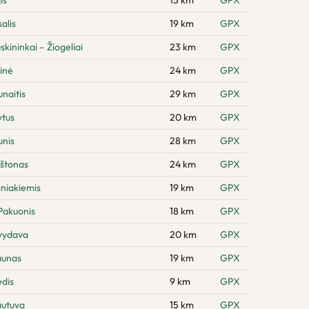
is
15 km
GPX
alis
19 km
GPX
kininkai – Žiogeliai
23 km
GPX
inė
24 km
GPX
naitis
29 km
GPX
ytus
20 km
GPX
unis
28 km
GPX
rštonas
24 km
GPX
sniakiemis
19 km
GPX
Pakuonis
18 km
GPX
švydava
20 km
GPX
aunas
19 km
GPX
dis
9 km
GPX
autuva
15 km
GPX