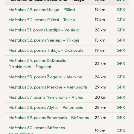
Mežtakas 49. posms Muuga – Püünsi
19 km
GPX
Mežtakas 50. posms Püünsi – Tallinn
17 km
GPX
Mežtakas 51. posms Lazdijai – Veisiejai
28 km
GPX
Mežtakas 52. posms Veisiejai – Trikojis
15 km
GPX
Mežtakas 53. posms Trikojis – Didžiasalis
19 km
GPX
Mežtakas 54. posms Didžiasalis –
23 km
GPX
Druskininkai – Žiogeliai
Mežtakas 55. posms Žiogeliai – Merkinė
24 km
GPX
Mežtakas 56. posms Merkinė – Nemunaitis
29 km
GPX
Mežtakas 57. posms Nemunaitis – Alytus
20 km
GPX
Mežtakas 58. posms Alytus – Panemunis
28 km
GPX
Mežtakas 59. posms Panemunis – Birštonas
24 km
GPX
Mežtakas 60. posms Birštonas –
19 km
GPX