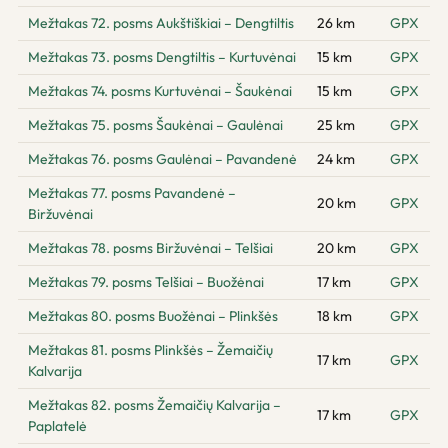
Mežtakas 72. posms Aukštiškiai – Dengtiltis
26 km
GPX
Mežtakas 73. posms Dengtiltis – Kurtuvėnai
15 km
GPX
Mežtakas 74. posms Kurtuvėnai – Šaukėnai
15 km
GPX
Mežtakas 75. posms Šaukėnai – Gaulėnai
25 km
GPX
Mežtakas 76. posms Gaulėnai – Pavandenė
24 km
GPX
Mežtakas 77. posms Pavandenė –
20 km
GPX
Biržuvėnai
Mežtakas 78. posms Biržuvėnai – Telšiai
20 km
GPX
Mežtakas 79. posms Telšiai – Buožėnai
17 km
GPX
Mežtakas 80. posms Buožėnai – Plinkšės
18 km
GPX
Mežtakas 81. posms Plinkšės – Žemaičių
17 km
GPX
Kalvarija
Mežtakas 82. posms Žemaičių Kalvarija –
17 km
GPX
Paplatelė