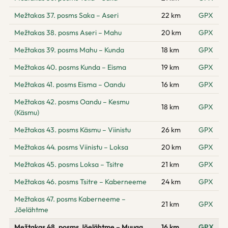
Mežtakas 37. posms Saka – Aseri
22 km
GPX
Mežtakas 38. posms Aseri – Mahu
20 km
GPX
Mežtakas 39. posms Mahu – Kunda
18 km
GPX
Mežtakas 40. posms Kunda – Eisma
19 km
GPX
Mežtakas 41. posms Eisma – Oandu
16 km
GPX
Mežtakas 42. posms Oandu – Kesmu
18 km
GPX
(Käsmu)
Mežtakas 43. posms Käsmu – Viinistu
26 km
GPX
Mežtakas 44. posms Viinistu – Loksa
20 km
GPX
Mežtakas 45. posms Loksa – Tsitre
21 km
GPX
Mežtakas 46. posms Tsitre – Kaberneeme
24 km
GPX
Mežtakas 47. posms Kaberneeme –
21 km
GPX
Jõelähtme
Mežtakas 48. posms Jõelähtme – Muuga
16 km
GPX