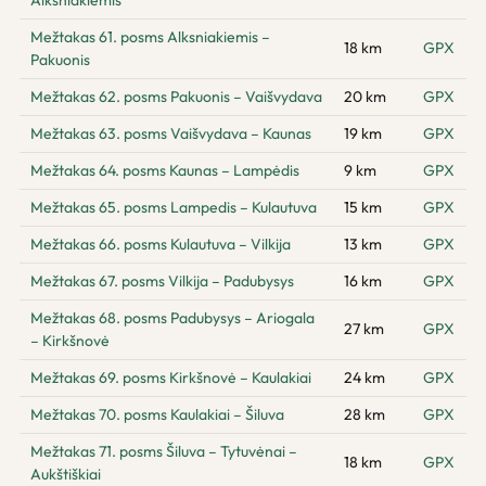
Alksniakiemis
Mežtakas 61. posms Alksniakiemis –
18 km
GPX
Pakuonis
Mežtakas 62. posms Pakuonis – Vaišvydava
20 km
GPX
Mežtakas 63. posms Vaišvydava – Kaunas
19 km
GPX
Mežtakas 64. posms Kaunas – Lampėdis
9 km
GPX
Mežtakas 65. posms Lampedis – Kulautuva
15 km
GPX
Mežtakas 66. posms Kulautuva – Vilkija
13 km
GPX
Mežtakas 67. posms Vilkija – Padubysys
16 km
GPX
Mežtakas 68. posms Padubysys – Ariogala
27 km
GPX
– Kirkšnovė
Mežtakas 69. posms Kirkšnovė – Kaulakiai
24 km
GPX
Mežtakas 70. posms Kaulakiai – Šiluva
28 km
GPX
Mežtakas 71. posms Šiluva – Tytuvėnai –
18 km
GPX
Aukštiškiai