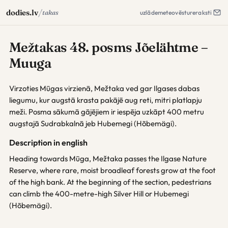
/
dodies.lv
takas
uzlāde
meteo
vēsture
raksti
Mežtakas 48. posms Jõelähtme –
Muuga
Virzoties Mūgas virzienā, Mežtaka ved gar Ilgases dabas
liegumu, kur augstā krasta pakājē aug reti, mitri platlapju
meži. Posma sākumā gājējiem ir iespēja uzkāpt 400 metru
augstajā Sudrabkalnā jeb Hubemegi (Hõbemägi).
Description in english
Heading towards Mūga, Mežtaka passes the Ilgase Nature
Reserve, where rare, moist broadleaf forests grow at the foot
of the high bank. At the beginning of the section, pedestrians
can climb the 400-metre-high Silver Hill or Hubemegi
(Hõbemägi).