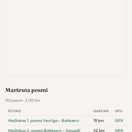
Maršruta posmi
102 posmi · 2 120 km
POSMS
GARUMS
GPX
Mežtakas 1. posms Vecrīga – Baltezers
19 km
GPX
Mežtakas 2. posms Baltezers – Vangaži
22 km
GPX