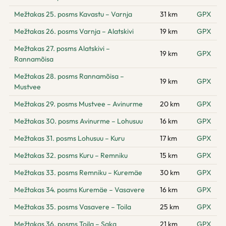
Mežtakas 25. posms Kavastu – Varnja
31 km
GPX
Mežtakas 26. posms Varnja – Alatskivi
19 km
GPX
Mežtakas 27. posms Alatskivi –
19 km
GPX
Rannamõisa
Mežtakas 28. posms Rannamõisa –
19 km
GPX
Mustvee
Mežtakas 29. posms Mustvee – Avinurme
20 km
GPX
Mežtakas 30. posms Avinurme – Lohusuu
16 km
GPX
Mežtakas 31. posms Lohusuu – Kuru
17 km
GPX
Mežtakas 32. posms Kuru – Remniku
15 km
GPX
Mežtakas 33. posms Remniku – Kuremäe
30 km
GPX
Mežtakas 34. posms Kuremäe – Vasavere
16 km
GPX
Mežtakas 35. posms Vasavere – Toila
25 km
GPX
Mežtakas 36. posms Toila – Saka
21 km
GPX