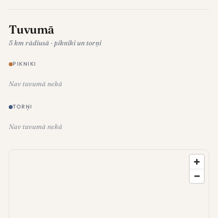
Tuvumā
5 km rādiusā · pikniki un torņi
PIKNIKI
Nav tuvumā nekā
TORŅI
Nav tuvumā nekā