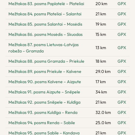
Mežtakas 83. posms Paplatelė – Plateliai
20 km
GPX
Mežtakas 84. posms Plateliai – Salantai
21 km
GPX
Mežtakas 85. posms Salantai – Mosėdis
19 km
GPX
Mežtakas 86. posms Mosėdis – Skuodas
15 km
GPX
Mežtakas 87. posms Lietuvas-Latvijas
13 km
GPX
robeža – Gramzda
Mežtakas 88. posms Gramzda – Priekule
18 km
GPX
Mežtakas 89. posms Priekule – Kalvene
29.0 km
GPX
Mežtakas 90. posms Kalvene – Aizpute
17 km
GPX
Mežtakas 91. posms Aizpute – Snēpele
34 km
GPX
Mežtakas 92. posms Snēpele – Kuldīga
21 km
GPX
Mežtakas 93. posms Kuldīga – Renda
32.0 km
GPX
Mežtakas 94. posms Renda – Sabile
25.0 km
GPX
Mežtakas 95. posms Sabile – Kandava
21 km
GPX