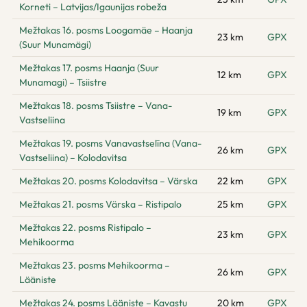
Korneti – Latvijas/Igaunijas robeža
Mežtakas 16. posms Loogamäe – Haanja
23 km
GPX
(Suur Munamägi)
Mežtakas 17. posms Haanja (Suur
12 km
GPX
Munamagi) – Tsiistre
Mežtakas 18. posms Tsiistre – Vana-
19 km
GPX
Vastseliina
Mežtakas 19. posms Vanavastselīna (Vana-
26 km
GPX
Vastseliina) – Kolodavitsa
Mežtakas 20. posms Kolodavitsa – Värska
22 km
GPX
Mežtakas 21. posms Värska – Ristipalo
25 km
GPX
Mežtakas 22. posms Ristipalo –
23 km
GPX
Mehikoorma
Mežtakas 23. posms Mehikoorma –
26 km
GPX
Lääniste
Mežtakas 24. posms Lääniste – Kavastu
20 km
GPX