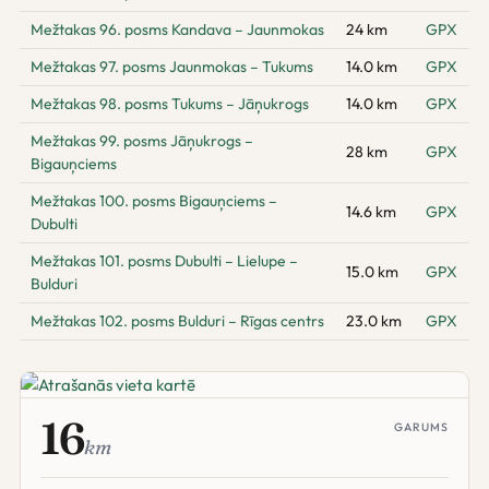
Mežtakas 96. posms Kandava – Jaunmokas
24 km
GPX
Mežtakas 97. posms Jaunmokas – Tukums
14.0 km
GPX
Mežtakas 98. posms Tukums – Jāņukrogs
14.0 km
GPX
Mežtakas 99. posms Jāņukrogs –
28 km
GPX
Bigauņciems
Mežtakas 100. posms Bigauņciems –
14.6 km
GPX
Dubulti
Mežtakas 101. posms Dubulti – Lielupe –
15.0 km
GPX
Bulduri
Mežtakas 102. posms Bulduri – Rīgas centrs
23.0 km
GPX
16
GARUMS
km