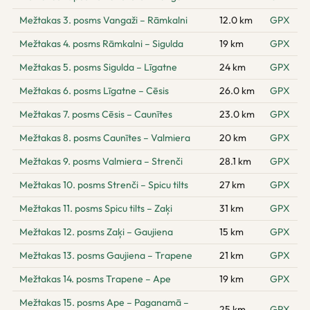
Mežtakas 3. posms Vangaži – Rāmkalni
12.0 km
GPX
Mežtakas 4. posms Rāmkalni – Sigulda
19 km
GPX
Mežtakas 5. posms Sigulda – Līgatne
24 km
GPX
Mežtakas 6. posms Līgatne – Cēsis
26.0 km
GPX
Mežtakas 7. posms Cēsis – Caunītes
23.0 km
GPX
Mežtakas 8. posms Caunītes – Valmiera
20 km
GPX
Mežtakas 9. posms Valmiera – Strenči
28.1 km
GPX
Mežtakas 10. posms Strenči – Spicu tilts
27 km
GPX
Mežtakas 11. posms Spicu tilts – Zaķi
31 km
GPX
Mežtakas 12. posms Zaķi – Gaujiena
15 km
GPX
Mežtakas 13. posms Gaujiena – Trapene
21 km
GPX
Mežtakas 14. posms Trapene – Ape
19 km
GPX
Mežtakas 15. posms Ape – Paganamā –
25 km
GPX