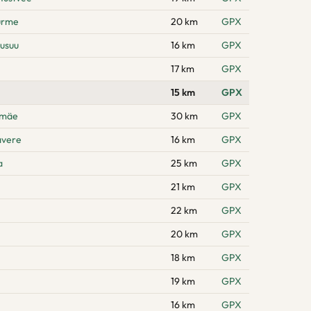
urme
20 km
GPX
usuu
16 km
GPX
17 km
GPX
15 km
GPX
emäe
30 km
GPX
avere
16 km
GPX
a
25 km
GPX
21 km
GPX
22 km
GPX
20 km
GPX
18 km
GPX
19 km
GPX
16 km
GPX