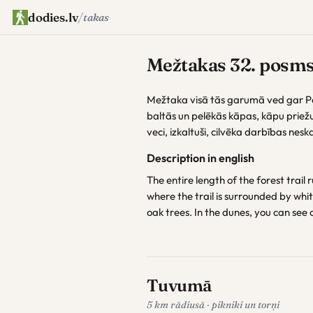
dodies.lv
/
takas
Mežtakas 32. posm
Mežtaka visā tās garumā ved gar Pei
baltās un pelēkās kāpas, kāpu priež
veci, izkaltuši, cilvēka darbības neska
Description in english
The entire length of the forest trail
where the trail is surrounded by whi
oak trees. In the dunes, you can see
Tuvumā
5 km rādiusā · pikniki un torņi