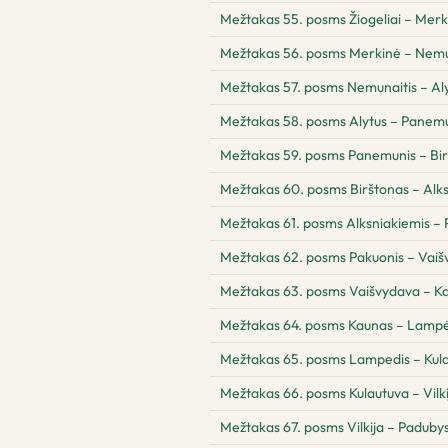
Mežtakas 55. posms Žiogeliai – Merk
Mežtakas 56. posms Merkinė – Nemu
Mežtakas 57. posms Nemunaitis – Al
Mežtakas 58. posms Alytus – Panem
Mežtakas 59. posms Panemunis – Bi
Mežtakas 60. posms Birštonas – Alk
Mežtakas 61. posms Alksniakiemis – 
Mežtakas 62. posms Pakuonis – Vai
Mežtakas 63. posms Vaišvydava – K
Mežtakas 64. posms Kaunas – Lampė
Mežtakas 65. posms Lampedis – Kul
Mežtakas 66. posms Kulautuva – Vilki
Mežtakas 67. posms Vilkija – Paduby