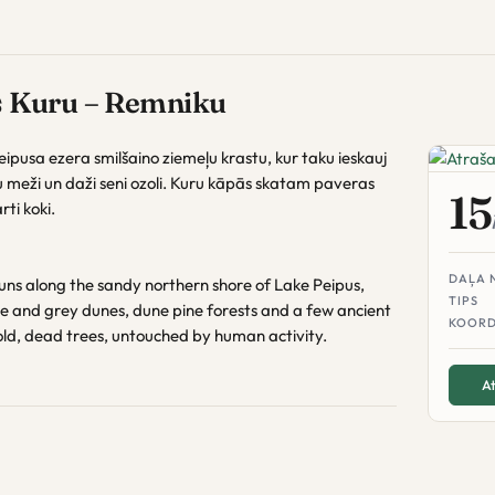
s Kuru – Remniku
pusa ezera smilšaino ziemeļu krastu, kur taku ieskauj
u meži un daži seni ozoli. Kuru kāpās skatam paveras
15
rti koki.
DAĻA 
 runs along the sandy northern shore of Lake Peipus,
TIPS
te and grey dunes, dune pine forests and a few ancient
KOORD
 old, dead trees, untouched by human activity.
At