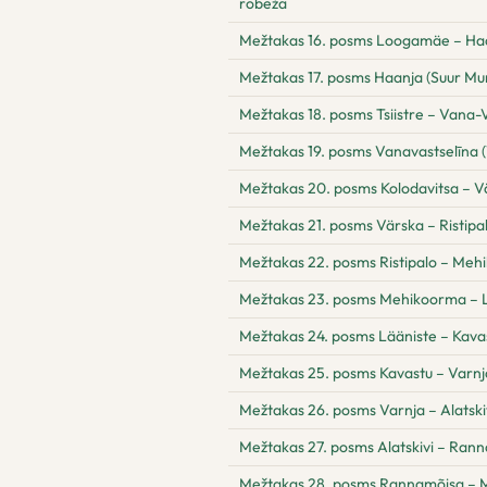
robeža
Mežtakas 16. posms Loogamäe – Ha
Mežtakas 17. posms Haanja (Suur Mun
Mežtakas 18. posms Tsiistre – Vana-V
Mežtakas 19. posms Vanavastselīna (
Mežtakas 20. posms Kolodavitsa – V
Mežtakas 21. posms Värska – Ristipa
Mežtakas 22. posms Ristipalo – Me
Mežtakas 23. posms Mehikoorma – 
Mežtakas 24. posms Lääniste – Kava
Mežtakas 25. posms Kavastu – Varnj
Mežtakas 26. posms Varnja – Alatski
Mežtakas 27. posms Alatskivi – Ran
Mežtakas 28. posms Rannamõisa – 