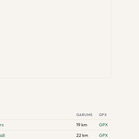
GARUMS
GPX
rs
19 km
GPX
aži
22 km
GPX