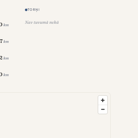
TORŅI
Nav tuvumā nekā
.0
km
.7
km
2
km
0
km