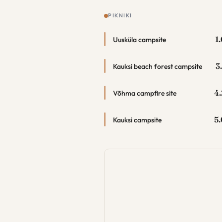
PIKNIKI
1
Uusküla campsite
3
Kauksi beach forest campsite
4.
Võhma campfire site
5.
Kauksi campsite