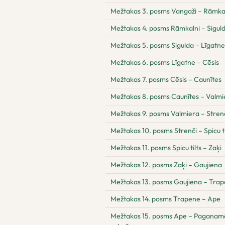
Mežtakas 3. posms Vangaži – Rāmka
Mežtakas 4. posms Rāmkalni – Sigul
Mežtakas 5. posms Sigulda – Līgatne
Mežtakas 6. posms Līgatne – Cēsis
Mežtakas 7. posms Cēsis – Caunītes
Mežtakas 8. posms Caunītes – Valmi
Mežtakas 9. posms Valmiera – Stren
Mežtakas 10. posms Strenči – Spicu ti
Mežtakas 11. posms Spicu tilts – Zaķi
Mežtakas 12. posms Zaķi – Gaujiena
Mežtakas 13. posms Gaujiena – Tra
Mežtakas 14. posms Trapene – Ape
Mežtakas 15. posms Ape – Paganamā –