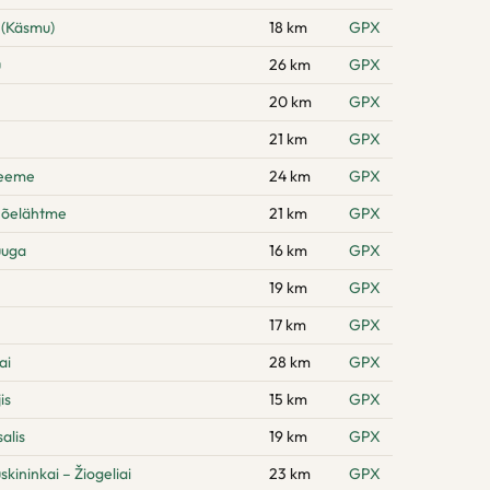
 (Käsmu)
18 km
GPX
u
26 km
GPX
20 km
GPX
21 km
GPX
neeme
24 km
GPX
Jõelähtme
21 km
GPX
uuga
16 km
GPX
19 km
GPX
17 km
GPX
ai
28 km
GPX
is
15 km
GPX
alis
19 km
GPX
kininkai – Žiogeliai
23 km
GPX