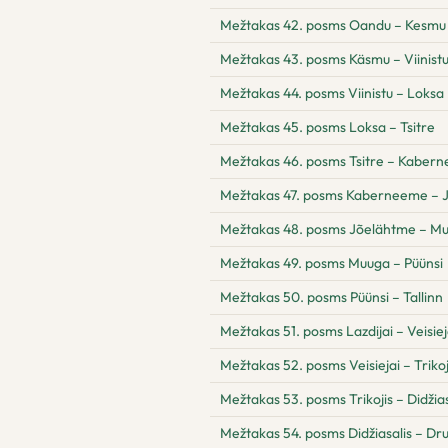
Mežtakas 42. posms Oandu – Kesmu
Mežtakas 43. posms Käsmu – Viinist
Mežtakas 44. posms Viinistu – Loksa
Mežtakas 45. posms Loksa – Tsitre
Mežtakas 46. posms Tsitre – Kaber
Mežtakas 47. posms Kaberneeme – 
Mežtakas 48. posms Jõelähtme – M
Mežtakas 49. posms Muuga – Püünsi
Mežtakas 50. posms Püünsi – Tallinn
Mežtakas 51. posms Lazdijai – Veisiej
Mežtakas 52. posms Veisiejai – Trikoj
Mežtakas 53. posms Trikojis – Didžias
Mežtakas 54. posms Didžiasalis – Drus