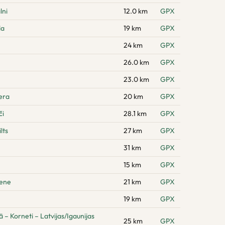
lni
12.0 km
GPX
da
19 km
GPX
24 km
GPX
26.0 km
GPX
23.0 km
GPX
era
20 km
GPX
či
28.1 km
GPX
lts
27 km
GPX
31 km
GPX
15 km
GPX
pene
21 km
GPX
19 km
GPX
 Korneti – Latvijas/Igaunijas
25 km
GPX