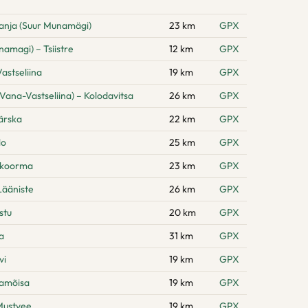
anja (Suur Munamägi)
23 km
GPX
amagi) – Tsiistre
12 km
GPX
astseliina
19 km
GPX
Vana-Vastseliina) – Kolodavitsa
26 km
GPX
ärska
22 km
GPX
lo
25 km
GPX
hikoorma
23 km
GPX
Lääniste
26 km
GPX
stu
20 km
GPX
a
31 km
GPX
vi
19 km
GPX
namõisa
19 km
GPX
Mustvee
19 km
GPX