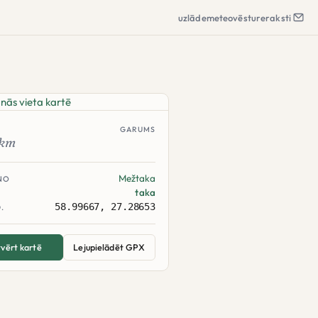
uzlāde
meteo
vēsture
raksti
GARUMS
km
Mežtaka
NO
taka
58.99667, 27.28653
.
vērt kartē
Lejupielādēt GPX