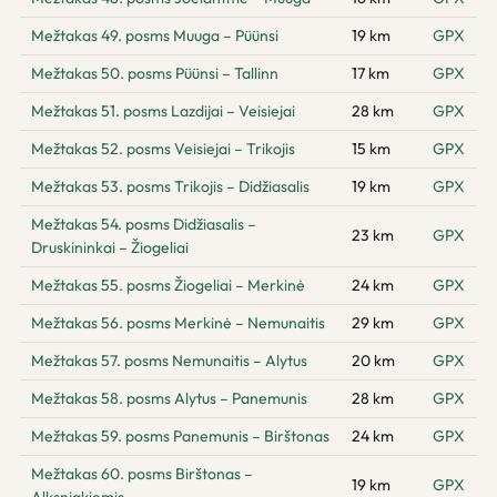
Mežtakas 49. posms Muuga – Püünsi
19 km
GPX
Mežtakas 50. posms Püünsi – Tallinn
17 km
GPX
Mežtakas 51. posms Lazdijai – Veisiejai
28 km
GPX
Mežtakas 52. posms Veisiejai – Trikojis
15 km
GPX
Mežtakas 53. posms Trikojis – Didžiasalis
19 km
GPX
Mežtakas 54. posms Didžiasalis –
23 km
GPX
Druskininkai – Žiogeliai
Mežtakas 55. posms Žiogeliai – Merkinė
24 km
GPX
Mežtakas 56. posms Merkinė – Nemunaitis
29 km
GPX
Mežtakas 57. posms Nemunaitis – Alytus
20 km
GPX
Mežtakas 58. posms Alytus – Panemunis
28 km
GPX
Mežtakas 59. posms Panemunis – Birštonas
24 km
GPX
Mežtakas 60. posms Birštonas –
19 km
GPX