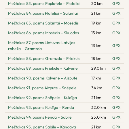
Mežtakas 83. posms Paplatelė – Plateliai
20 km
GPX
Mežtakas 84. posms Plateliai – Salantai
21 km
GPX
Mežtakas 85. posms Salantai – Mosėdis
19 km
GPX
Mežtakas 86. posms Mosėdis – Skuodas
15 km
GPX
Mežtakas 87. posms Lietuvas-Latvijas
13 km
GPX
robeža – Gramzda
Mežtakas 88. posms Gramzda – Priekule
18 km
GPX
Mežtakas 89. posms Priekule – Kalvene
29.0 km
GPX
Mežtakas 90. posms Kalvene – Aizpute
17 km
GPX
Mežtakas 91. posms Aizpute – Snēpele
34 km
GPX
Mežtakas 92. posms Snēpele – Kuldīga
21 km
GPX
Mežtakas 93. posms Kuldīga – Renda
32.0 km
GPX
Mežtakas 94. posms Renda – Sabile
25.0 km
GPX
Mežtakas 95. posms Sabile – Kandava
21 km
GPX