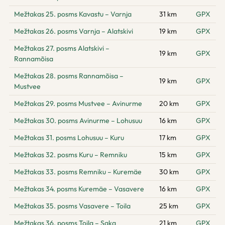
Mežtakas 25. posms Kavastu – Varnja
31 km
GPX
Mežtakas 26. posms Varnja – Alatskivi
19 km
GPX
Mežtakas 27. posms Alatskivi –
19 km
GPX
Rannamõisa
Mežtakas 28. posms Rannamõisa –
19 km
GPX
Mustvee
Mežtakas 29. posms Mustvee – Avinurme
20 km
GPX
Mežtakas 30. posms Avinurme – Lohusuu
16 km
GPX
Mežtakas 31. posms Lohusuu – Kuru
17 km
GPX
Mežtakas 32. posms Kuru – Remniku
15 km
GPX
Mežtakas 33. posms Remniku – Kuremäe
30 km
GPX
Mežtakas 34. posms Kuremäe – Vasavere
16 km
GPX
Mežtakas 35. posms Vasavere – Toila
25 km
GPX
Mežtakas 36. posms Toila – Saka
21 km
GPX