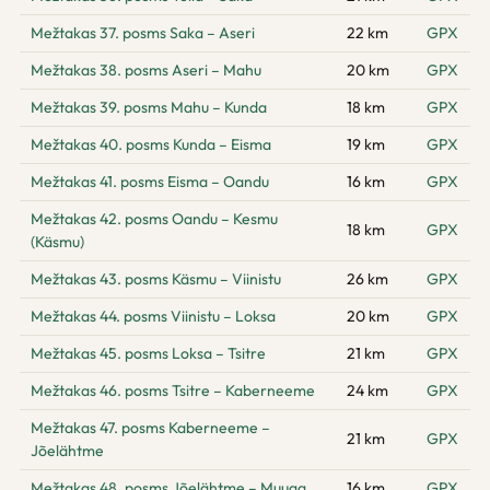
Mežtakas 37. posms Saka – Aseri
22 km
GPX
Mežtakas 38. posms Aseri – Mahu
20 km
GPX
Mežtakas 39. posms Mahu – Kunda
18 km
GPX
Mežtakas 40. posms Kunda – Eisma
19 km
GPX
Mežtakas 41. posms Eisma – Oandu
16 km
GPX
Mežtakas 42. posms Oandu – Kesmu
18 km
GPX
(Käsmu)
Mežtakas 43. posms Käsmu – Viinistu
26 km
GPX
Mežtakas 44. posms Viinistu – Loksa
20 km
GPX
Mežtakas 45. posms Loksa – Tsitre
21 km
GPX
Mežtakas 46. posms Tsitre – Kaberneeme
24 km
GPX
Mežtakas 47. posms Kaberneeme –
21 km
GPX
Jõelähtme
Mežtakas 48. posms Jõelähtme – Muuga
16 km
GPX