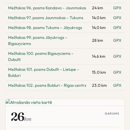
Mežtakas 96. posms Kandava – Jaunmokas
24 km
GPX
Mežtakas 97. posms Jaunmokas – Tukums
14.0 km
GPX
Mežtakas 98. posms Tukums – Jāņukrogs
14.0 km
GPX
Mežtakas 99. posms Jāņukrogs –
28 km
GPX
Bigauņciems
Mežtakas 100. posms Bigauņciems –
14.6 km
GPX
Dubulti
Mežtakas 101. posms Dubulti – Lielupe –
15.0 km
GPX
Bulduri
Mežtakas 102. posms Bulduri – Rīgas centrs
23.0 km
GPX
26
GARUMS
km