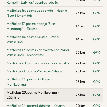
Korneti – Latvijas/Igaunijas robeža
Mežtakas 16. posms Loogamäe – Haanja
23 km
GPX
(Suur Munamägi)
Mežtakas 17. posms Haanja (Suur
12 km
GPX
Munamagi) – Tsiistre
Mežtakas 18. posms Tsiistre – Vana-
19 km
GPX
Vastseliina
Mežtakas 19. posms Vanavastselīna (Vana-
26 km
GPX
Vastseliina) – Kolodavitsa
Mežtakas 20. posms Kolodavitsa – Värska
22 km
GPX
Mežtakas 21. posms Värska – Ristipalo
25 km
GPX
Mežtakas 22. posms Ristipalo –
23 km
GPX
Mehikoorma
Mežtakas 23. posms Mehikoorma –
26 km
GPX
Lääniste
Mežtakas 24. posms Lääniste – Kavastu
20 km
GPX