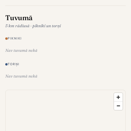
Tuvumā
5 km rādiusā · pikniki un torņi
PIKNIKI
Nav tuvumā nekā
TORŅI
Nav tuvumā nekā