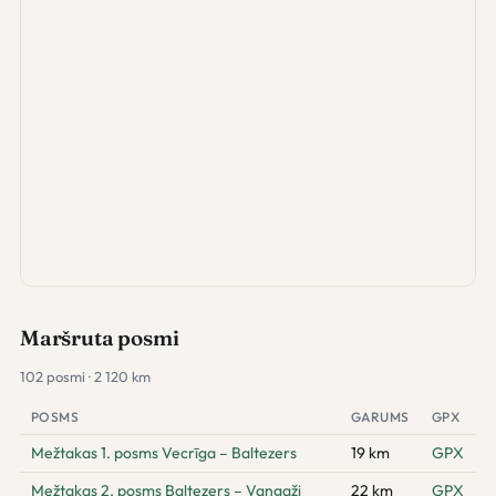
Maršruta posmi
102 posmi · 2 120 km
POSMS
GARUMS
GPX
Mežtakas 1. posms Vecrīga – Baltezers
19 km
GPX
Mežtakas 2. posms Baltezers – Vangaži
22 km
GPX