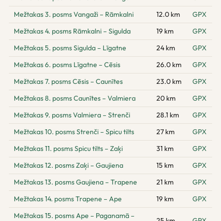
Mežtakas 3. posms Vangaži – Rāmkalni
12.0 km
GPX
Mežtakas 4. posms Rāmkalni – Sigulda
19 km
GPX
Mežtakas 5. posms Sigulda – Līgatne
24 km
GPX
Mežtakas 6. posms Līgatne – Cēsis
26.0 km
GPX
Mežtakas 7. posms Cēsis – Caunītes
23.0 km
GPX
Mežtakas 8. posms Caunītes – Valmiera
20 km
GPX
Mežtakas 9. posms Valmiera – Strenči
28.1 km
GPX
Mežtakas 10. posms Strenči – Spicu tilts
27 km
GPX
Mežtakas 11. posms Spicu tilts – Zaķi
31 km
GPX
Mežtakas 12. posms Zaķi – Gaujiena
15 km
GPX
Mežtakas 13. posms Gaujiena – Trapene
21 km
GPX
Mežtakas 14. posms Trapene – Ape
19 km
GPX
Mežtakas 15. posms Ape – Paganamā –
25 km
GPX