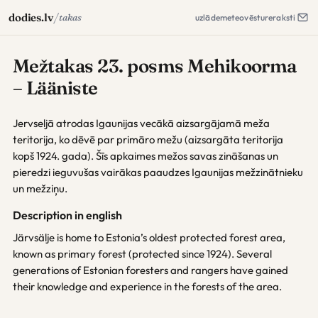
/
dodies.lv
takas
uzlāde
meteo
vēsture
raksti
Mežtakas 23. posms Mehikoorma
– Lääniste
Jervseljā atrodas Igaunijas vecākā aizsargājamā meža
teritorija, ko dēvē par primāro mežu (aizsargāta teritorija
kopš 1924. gada). Šīs apkaimes mežos savas zināšanas un
pieredzi ieguvušas vairākas paaudzes Igaunijas mežzinātnieku
un mežziņu.
Description in english
Järvsälje is home to Estonia’s oldest protected forest area,
known as primary forest (protected since 1924). Several
generations of Estonian foresters and rangers have gained
their knowledge and experience in the forests of the area.