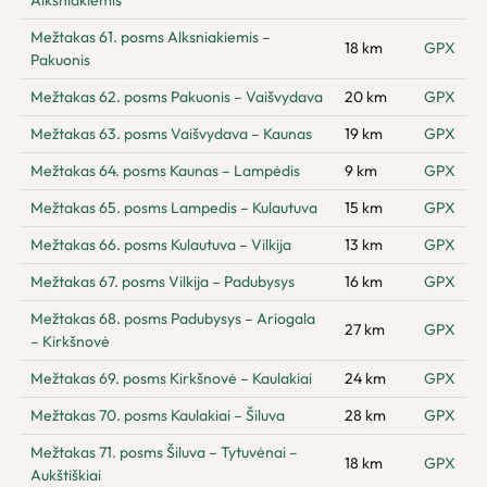
Alksniakiemis
Mežtakas 61. posms Alksniakiemis –
18 km
GPX
Pakuonis
Mežtakas 62. posms Pakuonis – Vaišvydava
20 km
GPX
Mežtakas 63. posms Vaišvydava – Kaunas
19 km
GPX
Mežtakas 64. posms Kaunas – Lampėdis
9 km
GPX
Mežtakas 65. posms Lampedis – Kulautuva
15 km
GPX
Mežtakas 66. posms Kulautuva – Vilkija
13 km
GPX
Mežtakas 67. posms Vilkija – Padubysys
16 km
GPX
Mežtakas 68. posms Padubysys – Ariogala
27 km
GPX
– Kirkšnovė
Mežtakas 69. posms Kirkšnovė – Kaulakiai
24 km
GPX
Mežtakas 70. posms Kaulakiai – Šiluva
28 km
GPX
Mežtakas 71. posms Šiluva – Tytuvėnai –
18 km
GPX
Aukštiškiai